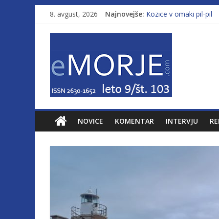
8. avgust, 2026
Najnovejše:
Kozice v omaki pil-pil
Leto 9, št. 103; Licenc
Od morja do gorja 11
Pasara IZ–554
Poletje, ki ponuja več
NOVICE
KOMENTAR
INTERVJU
RE