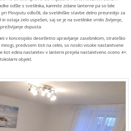
dke odšle s svetilnika, kamnite zidane lanterne pa so bile
ri Plovputu odločili, da svetilniške stavbe delno preuredijo za
 in ostaja zelo uspešen, saj se je na svetilnike vrnilo življenje,
 preživljanje dopusta.
dani v koncesijsko desetletno upravljanje zasebnikom, strateško
nogi, predvsem tisti na celini, so nosilci visoke nastanitvene
je kot edina nastanitev v lanterni prejela nastanitveno oceno 4+.
tokolarni objekt.