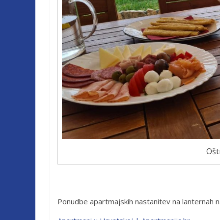
Ošt
Ponudbe apartmajskih nastanitev na lanternah n