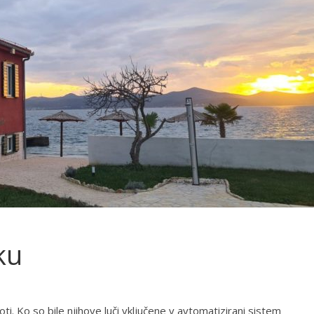
ku
oti. Ko so bile njihove luči vključene v avtomatizirani sistem