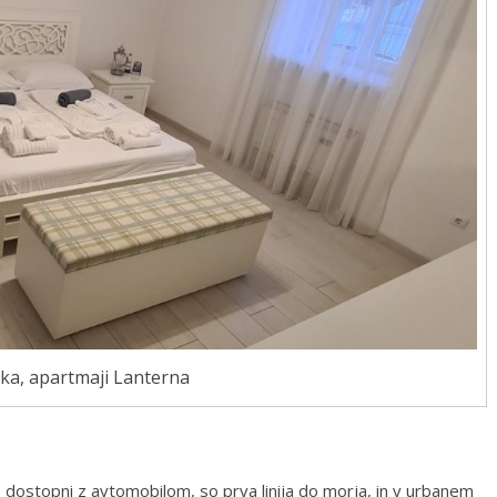
ka, apartmaji Lanterna
j so dostopni z avtomobilom, so prva linija do morja, in v urbanem