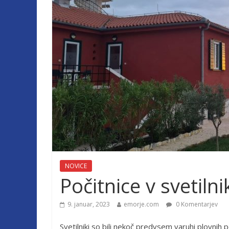
NOVICE
Počitnice v svetilni
9. januar, 2023
emorje.com
0 Komentarjev
Svetilniki so bili nekoč predvsem varuhi plovnih p