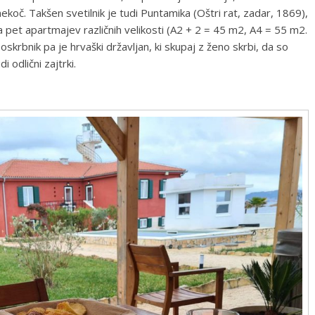
 nekoč. Takšen svetilnik je tudi Puntamika (Oštri rat, zadar, 1869),
a pet apartmajev različnih velikosti (A2 + 2 = 45 m2, A4 = 55 m2.
 oskrbnik pa je hrvaški državljan, ki skupaj z ženo skrbi, da so
 odlični zajtrki.