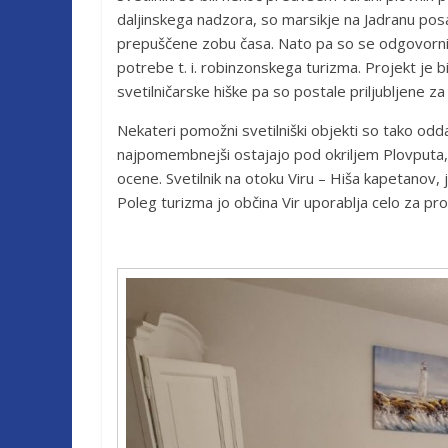
daljinskega nadzora, so marsikje na Jadranu posa
prepuščene zobu časa. Nato pa so se odgovorni p
potrebe t. i. robinzonskega turizma. Projekt je bil
svetilničarske hiške pa so postale priljubljene za
Nekateri pomožni svetilniški objekti so tako od
najpomembnejši ostajajo pod okriljem Plovputa, m
ocene. Svetilnik na otoku Viru – Hiša kapetanov, 
Poleg turizma jo občina Vir uporablja celo za pro