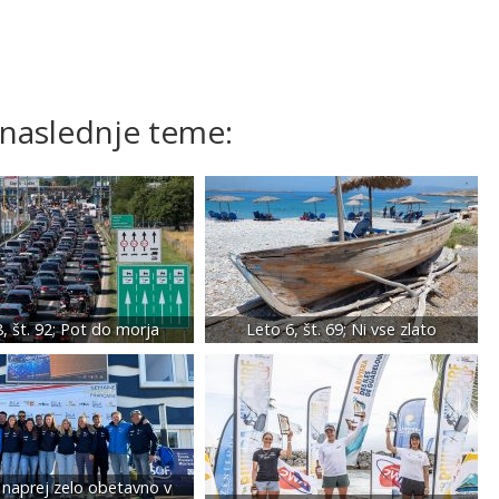
 naslednje teme:
, št. 92; Pot do morja
Leto 6, št. 69; Ni vse zlato
 naprej zelo obetavno v