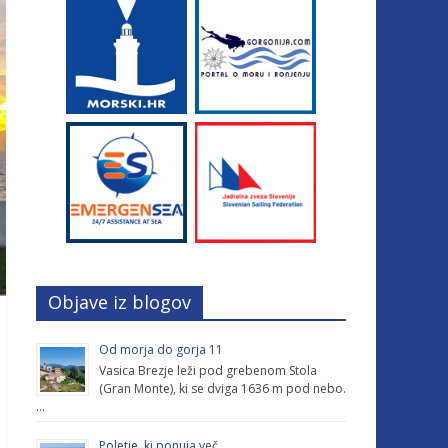
Objave iz blogov
Od morja do gorja 11
Vasica Brezje leži pod grebenom Stola
(Gran Monte), ki se dviga 1636 m pod nebo.
…
Poletje, ki ponuja več