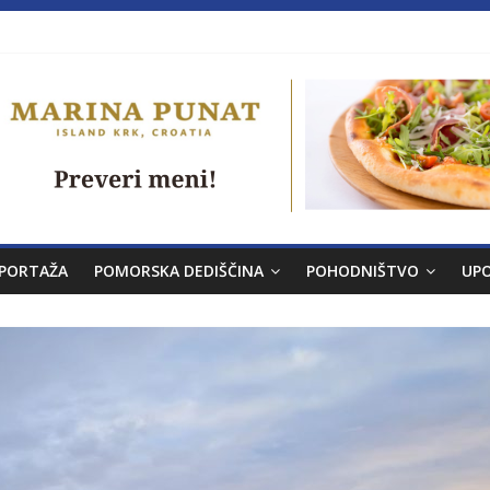
a brez morja
PORTAŽA
POMORSKA DEDIŠČINA
POHODNIŠTVO
UP