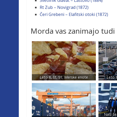
Svetilnik Glavat – Lastovo (1884)
Rt Zub – Novigrad (1872)
Čeri Grebeni – Elafitski otoki (1872)
Morda vas zanimajo tudi
Leto 8, št. 91; Merske enote
Leto 8
Naši še