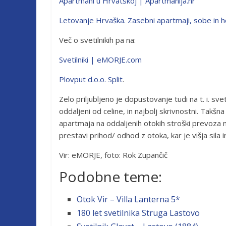
Apartmani u Hrvatskoj | Apartmanija.hr
Letovanje Hrvaška. Zasebni apartmaji, sobe in hot
Več o svetilnikih pa na:
Svetilniki | eMORJE.com
Plovput d.o.o. Split
.
Zelo priljubljeno je dopustovanje tudi na t. i. svet
oddaljeni od celine, in najbolj skrivnostni. Takš
apartmaja na oddaljenih otokih stroški prevoza n
prestavi prihod/ odhod z otoka, kar je višja sila 
Vir: eMORJE, foto: Rok Zupančič
Podobne teme:
Otok Vir – Villa Lanterna 5*
180 let svetilnika Struga Lastovo