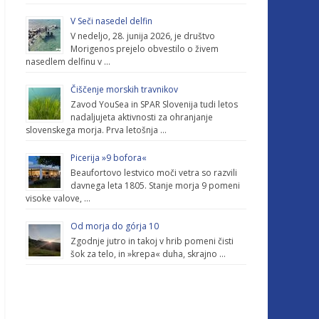
V Seči nasedel delfin
V nedeljo, 28. junija 2026, je društvo
Morigenos prejelo obvestilo o živem
nasedlem delfinu v …
Čiščenje morskih travnikov
Zavod YouSea in SPAR Slovenija tudi letos
nadaljujeta aktivnosti za ohranjanje
slovenskega morja. Prva letošnja …
Picerija »9 bofora«
Beaufortovo lestvico moči vetra so razvili
davnega leta 1805. Stanje morja 9 pomeni
visoke valove, …
Od morja do górja 10
Zgodnje jutro in takoj v hrib pomeni čisti
šok za telo, in »krepa« duha, skrajno …