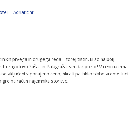
eli – Adriatic.hr
ilnikih prvega in drugega reda – torej tistih, ki so najbolj
na sta zagotovo Sušac in Palagruža, vendar pozor! V ceni najema
iso vključeni v ponujeno ceno, hkrati pa lahko slabo vreme tudi
in gre na račun najemnika storitve.