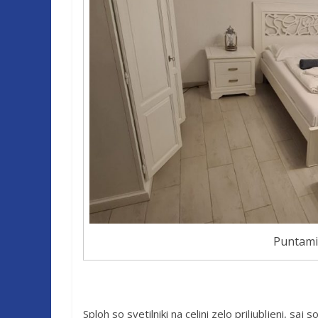
Puntami
Sploh so svetilniki na celini zelo priljubljeni, sa