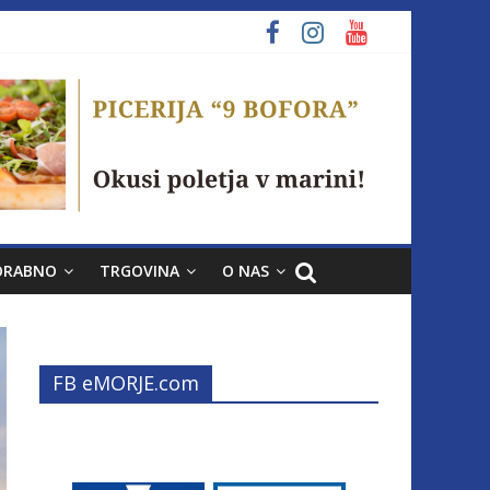
ORABNO
TRGOVINA
O NAS
FB eMORJE.com