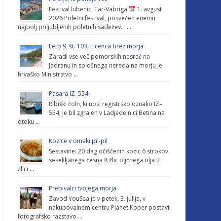
Festival lubenic, Tar-Vabriga
1. avgust
2026 Poletni festival, posvečen enemu
najbolj priljubljenih poletnih sadežev. …
Leto 9, št. 103; Licenca brez morja
Zaradi vse več pomorskih nesreč na
Jadranu in splošnega nereda na morju je
hrvaško Ministrstvo …
Pasara IZ–554
Ribiški čoln, ki nosi registrsko oznako IZ–
554, je bil zgrajen v Ladjedelnici Betina na
otoku …
Kozice v omaki pil-pil
Sestavine: 20 dag očiščenih kozic 6 strokov
sesekljanega česna 8 žlic oljčnega olja 2
žlici …
Prebivalci tvojega morja
Zavod YouSea je v petek, 3. julija, v
nakupovalnem centru Planet Koper postavil
fotografsko razstavo …