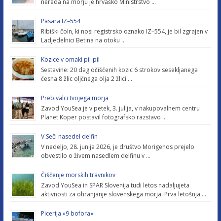
nereda na morju je hrvaško Ministrstvo …
Pasara IZ–554
Ribiški čoln, ki nosi registrsko oznako IZ–554, je bil zgrajen v
Ladjedelnici Betina na otoku …
Kozice v omaki pil-pil
Sestavine: 20 dag očiščenih kozic 6 strokov sesekljanega
česna 8 žlic oljčnega olja 2 žlici …
Prebivalci tvojega morja
Zavod YouSea je v petek, 3. julija, v nakupovalnem centru
Planet Koper postavil fotografsko razstavo …
V Seči nasedel delfin
V nedeljo, 28. junija 2026, je društvo Morigenos prejelo
obvestilo o živem nasedlem delfinu v …
Čiščenje morskih travnikov
Zavod YouSea in SPAR Slovenija tudi letos nadaljujeta
aktivnosti za ohranjanje slovenskega morja. Prva letošnja …
Picerija »9 bofora«