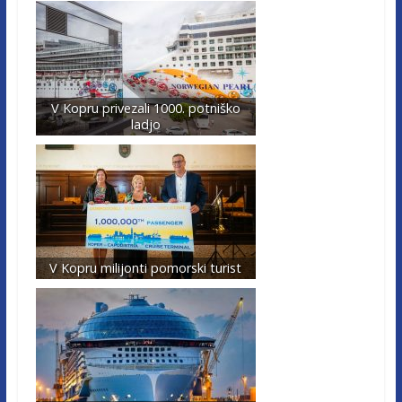
V Kopru privezali 1000. potniško
ladjo
V Kopru milijonti pomorski turist