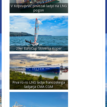
V Kopru prvič privezali ladjo na LNG
pogon
29er EuroCup Slovenia Koper
Prva ro-ro LNG ladja francoskega
ladjarja CMA CGM