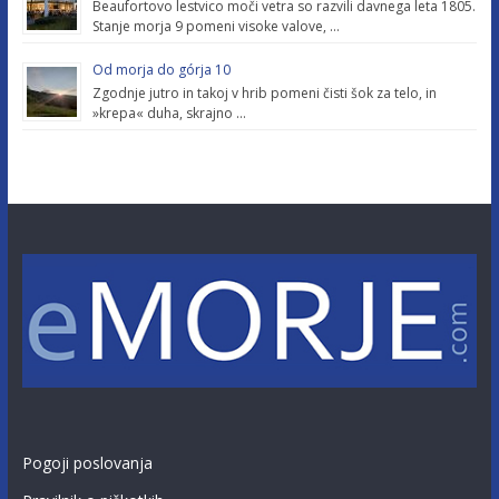
Beaufortovo lestvico moči vetra so razvili davnega leta 1805.
Stanje morja 9 pomeni visoke valove, …
Od morja do górja 10
Zgodnje jutro in takoj v hrib pomeni čisti šok za telo, in
»krepa« duha, skrajno …
Pogoji poslovanja