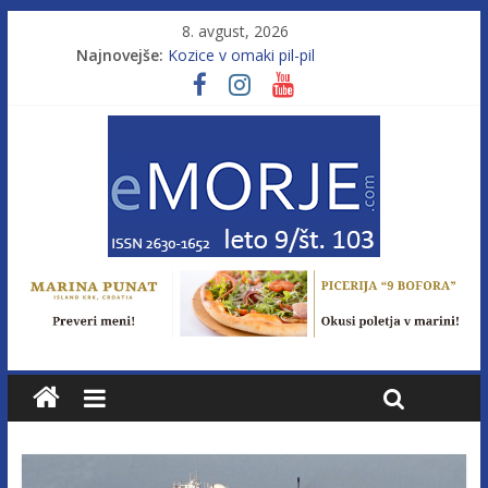
8. avgust, 2026
Najnovejše:
Kozice v omaki pil-pil
Leto 9, št. 103; Licenca brez morja
Od morja do gorja 11
Pasara IZ–554
Poletje, ki ponuja več