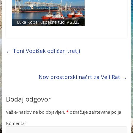
Luka Koper uspešna tudi v 2023
←
Toni Vodišek odličen tretji
Nov prostorski načrt za Veli Rat
→
Dodaj odgovor
Vaš e-naslov ne bo objavljen.
*
označuje zahtevana polja
Komentar