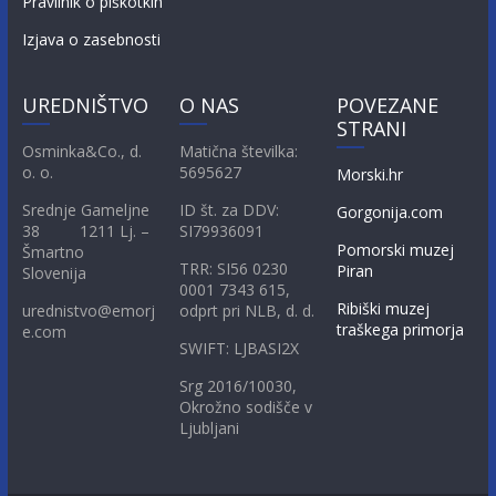
Pravilnik o piškotkih
Izjava o zasebnosti
UREDNIŠTVO
O NAS
POVEZANE
STRANI
Osminka&Co., d.
Matična številka:
o. o.
5695627
Morski.hr
Srednje Gameljne
ID št. za DDV:
Gorgonija.com
38 1211 Lj. –
SI79936091
Pomorski muzej
Šmartno
TRR: SI56 0230
Piran
Slovenija
0001 7343 615,
Ribiški muzej
urednistvo@emorj
odprt pri NLB, d. d.
traškega primorja
e.com
SWIFT: LJBASI2X
Srg 2016/10030,
Okrožno sodišče v
Ljubljani