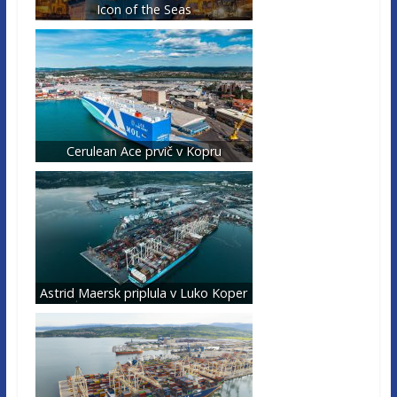
Icon of the Seas
Cerulean Ace prvič v Kopru
Astrid Maersk priplula v Luko Koper