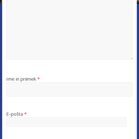
Ime in priimek
*
E-pošta
*