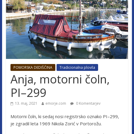
POMORSKA DEDIŠČINA
Tradicionalna plovila
Anja, motorni čoln,
PI–299
13. maj, 2021
emorje.com
0 Komentarjev
Motorni čoln, ki sedaj nosi registrsko oznako PI–299,
je zgradil leta 1969 Nikola Zorić v Portorožu.