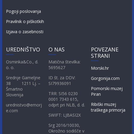
Pogoji poslovanja
Pravilnik o piškotkih
Izjava o zasebnosti
UREDNIŠTVO
O NAS
POVEZANE
STRANI
Osminka&Co., d.
Matična številka:
o. o.
5695627
Morski.hr
Srednje Gameljne
ID št. za DDV:
Gorgonija.com
38 1211 Lj. –
SI79936091
Pomorski muzej
Šmartno
TRR: SI56 0230
Piran
Slovenija
0001 7343 615,
Ribiški muzej
urednistvo@emorj
odprt pri NLB, d. d.
traškega primorja
e.com
SWIFT: LJBASI2X
Srg 2016/10030,
Okrožno sodišče v