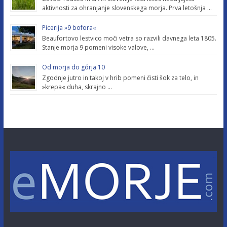
aktivnosti za ohranjanje slovenskega morja. Prva letošnja …
Picerija »9 bofora«
Beaufortovo lestvico moči vetra so razvili davnega leta 1805.
Stanje morja 9 pomeni visoke valove, …
Od morja do górja 10
Zgodnje jutro in takoj v hrib pomeni čisti šok za telo, in
»krepa« duha, skrajno …