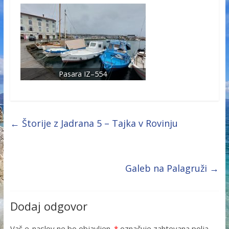
Pasara IZ–554
←
Štorije z Jadrana 5 – Tajka v Rovinju
Galeb na Palagruži
→
Dodaj odgovor
Vaš e-naslov ne bo objavljen.
*
označuje zahtevana polja