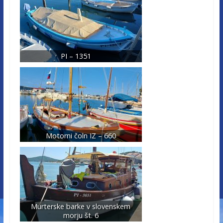
PI – 1351
Motorni čoln IZ – 660
Murterske barke v slovenskem
morju št. 6