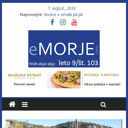
7. avgust, 2026
Najnovejše:
Kozice v omaki pil-pil
Leto 9, št. 103; Licenca brez morja
Od morja do gorja 11
Pasara IZ–554
Poletje, ki ponuja več