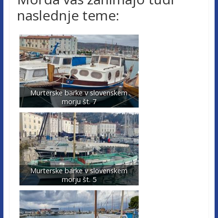
naslednje teme:
Murterske barke v slovenskem
morju št. 7
Murterske barke v slovenskem
morju št. 5