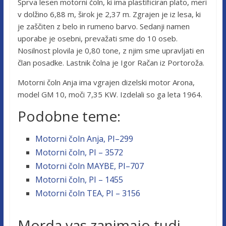
Sprva lesen motorni čoln, ki ima plastificiran plato, meri
v dolžino 6,88 m, širok je 2,37 m. Zgrajen je iz lesa, ki
je zaščiten z belo in rumeno barvo. Sedanji namen
uporabe je osebni, prevažati sme do 10 oseb.
Nosilnost plovila je 0,80 tone, z njim sme upravljati en
član posadke. Lastnik čolna je Igor Račan iz Portoroža.
Motorni čoln Anja ima vgrajen dizelski motor Arona,
model GM 10, moči 7,35 KW. Izdelali so ga leta 1964.
Podobne teme:
Motorni čoln Anja, PI–299
Motorni čoln, PI – 3572
Motorni čoln MAYBE, PI–707
Motorni čoln, PI – 1455
Motorni čoln TEA, PI – 3156
Morda vas zanimajo tudi