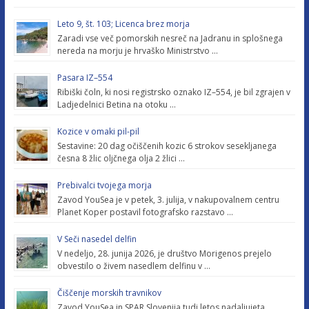
Leto 9, št. 103; Licenca brez morja
Zaradi vse več pomorskih nesreč na Jadranu in splošnega
nereda na morju je hrvaško Ministrstvo …
Pasara IZ–554
Ribiški čoln, ki nosi registrsko oznako IZ–554, je bil zgrajen v
Ladjedelnici Betina na otoku …
Kozice v omaki pil-pil
Sestavine: 20 dag očiščenih kozic 6 strokov sesekljanega
česna 8 žlic oljčnega olja 2 žlici …
Prebivalci tvojega morja
Zavod YouSea je v petek, 3. julija, v nakupovalnem centru
Planet Koper postavil fotografsko razstavo …
V Seči nasedel delfin
V nedeljo, 28. junija 2026, je društvo Morigenos prejelo
obvestilo o živem nasedlem delfinu v …
Čiščenje morskih travnikov
Zavod YouSea in SPAR Slovenija tudi letos nadaljujeta