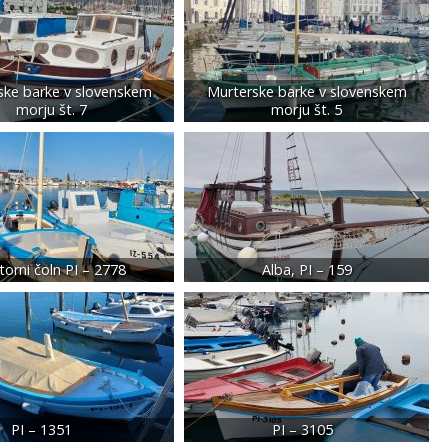
ske barke v slovenskem
Murterske barke v slovenskem
morju št. 7
morju št. 5
orni čoln PI – 2778
Alba, PI – 159
PI – 1351
PI – 3105