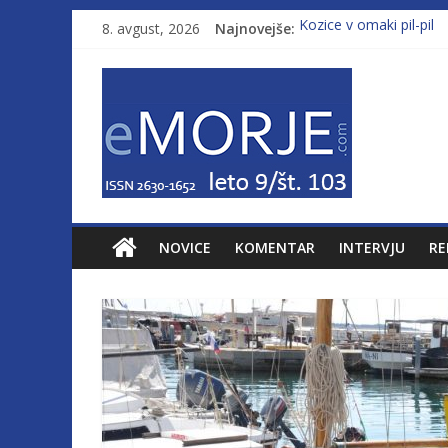
8. avgust, 2026
Najnovejše:
Kozice v omaki pil-pil
Leto 9, št. 103; Licenc
Od morja do gorja 11
Pasara IZ–554
Poletje, ki ponuja več
NOVICE
KOMENTAR
INTERVJU
RE