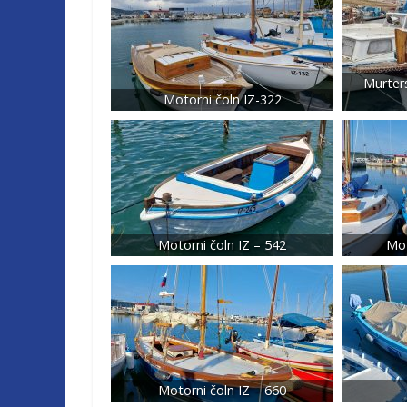
Murter
Motorni čoln IZ-322
Motorni čoln IZ – 542
Mot
Motorni čoln IZ – 660