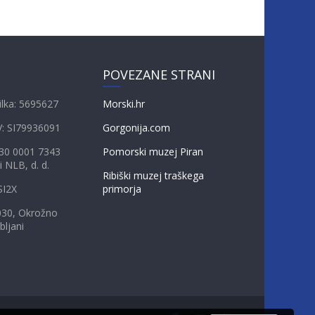
POVEZANE STRANI
ilka: 5695627
Morski.hr
V: SI79936091
Gorgonija.com
230 0001 7343
Pomorski muzej Piran
i NLB, d. d.
Ribiški muzej traškega
SI2X
primorja
030, Okrožno
bljani