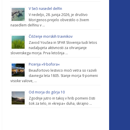
V Seči nasedel delfin
V nedeljo, 28. junija 2026, je društvo
Morigenos prejelo obvestilo o živem
nasedlem delfinu v …
Čiščenje morskih travnikov
Zavod YouSea in SPAR Slovenija tudi letos
nadaljujeta aktivnosti za ohranjanje
slovenskega morja. Prva letošnja …
Picerija »9 bofora«
Beaufortovo lestvico moči vetra so razvili
davnega leta 1805. Stanje morja 9 pomeni
visoke valove, …
Od morja do górja 10
Zgodnje jutro in takoj v hrib pomeni čisti
šok za telo, in »krepa« duha, skrajno …