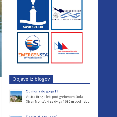
Objave iz blogov
Od morja do gorja 11
Vasica Brezje leži pod grebenom Stola
(Gran Monte), ki se dviga 1636 m pod nebo.
…
Poletje, ki ponuja več