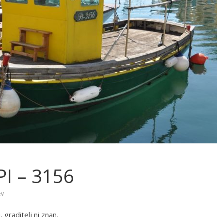
PI – 3156
ev
 graditelj ni znan.