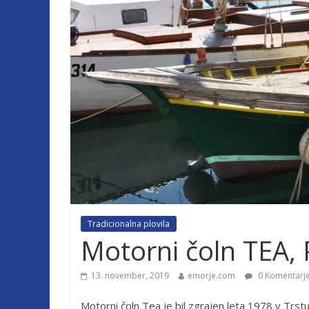
Tradicionalna plovila
Motorni čoln TEA, 
13. november, 2019
emorje.com
0 Komentarj
Motorni čoln Tea je bil zgrajen leta 1978 v Trstu,