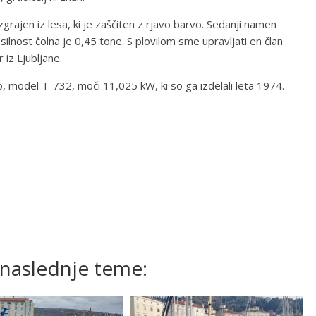
 zgrajen iz lesa, ki je zaščiten z rjavo barvo. Sedanji namen
lnost čolna je 0,45 tone. S plovilom sme upravljati en član
 iz Ljubljane.
, model T-732, moči 11,025 kW, ki so ga izdelali leta 1974.
 naslednje teme: