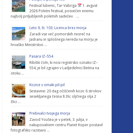
Festival lubenic, Tar-Vabriga
1. avgust
2026 Poletni festival, posvečen enemu
najbolj priljubljenih poletnih sadežev. …
Leto 9, št. 103; Licenca brez morja
Zaradi vse več pomorskih nesreč na
Jadranu in splošnega nereda na morju je
hrvaško Ministrstvo …
Pasara IZ–554
Ribiški čoln, ki nosi registrsko oznako IZ–
554, je bil zgrajen v Ladjedelnici Betina na
otoku …
Kozice v omaki pil-pil
Sestavine: 20 dag očiščenih kozic 6 strokov
sesekljanega česna 8 žlic oljčnega olja 2
žlici …
Prebivalci tvojega morja
Zavod YouSea je v petek, 3. julija, v
nakupovalnem centru Planet Koper postavil
fotografsko razstavo …