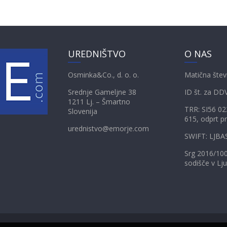
UREDNIŠTVO
O NAS
Osminka&Co., d. o. o.
Matična štev
Srednje Gameljne 38
ID št. za DD
1211 Lj. – Šmartno
TRR: SI56 0
Slovenija
615, odprt pr
urednistvo@emorje.com
SWIFT: LJBA
Srg 2016/10
sodišče v Lju