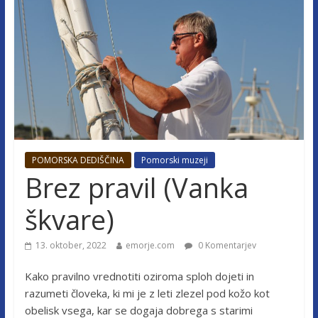
POMORSKA DEDIŠČINA
Pomorski muzeji
Brez pravil (Vanka
škvare)
13. oktober, 2022
emorje.com
0 Komentarjev
Kako pravilno vrednotiti oziroma sploh dojeti in
razumeti človeka, ki mi je z leti zlezel pod kožo kot
obelisk vsega, kar se dogaja dobrega s starimi