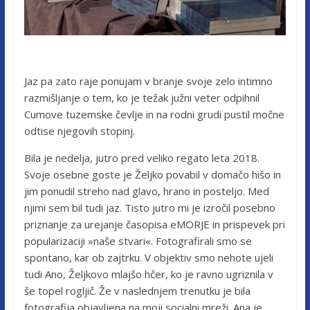
Jaz pa zato raje ponujam v branje svoje zelo intimno
razmišljanje o tem, ko je težak južni veter odpihnil
Cumove tuzemske čevlje in na rodni grudi pustil močne
odtise njegovih stopinj.
Bila je nedelja, jutro pred veliko regato leta 2018.
Svoje osebne goste je Željko povabil v domačo hišo in
jim ponudil streho nad glavo, hrano in posteljo. Med
njimi sem bil tudi jaz. Tisto jutro mi je izročil posebno
priznanje za urejanje časopisa eMORJE in prispevek pri
popularizaciji »naše stvari«. Fotografirali smo se
spontano, kar ob zajtrku. V objektiv smo nehote ujeli
tudi Ano, Željkovo mlajšo hčer, ko je ravno ugriznila v
še topel rogljič. Že v naslednjem trenutku je bila
fotografija objavljena na moji socialni mreži. Ana je