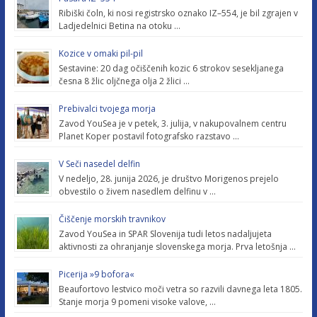
Ribiški čoln, ki nosi registrsko oznako IZ–554, je bil zgrajen v
Ladjedelnici Betina na otoku …
Kozice v omaki pil-pil
Sestavine: 20 dag očiščenih kozic 6 strokov sesekljanega
česna 8 žlic oljčnega olja 2 žlici …
Prebivalci tvojega morja
Zavod YouSea je v petek, 3. julija, v nakupovalnem centru
Planet Koper postavil fotografsko razstavo …
V Seči nasedel delfin
V nedeljo, 28. junija 2026, je društvo Morigenos prejelo
obvestilo o živem nasedlem delfinu v …
Čiščenje morskih travnikov
Zavod YouSea in SPAR Slovenija tudi letos nadaljujeta
aktivnosti za ohranjanje slovenskega morja. Prva letošnja …
Picerija »9 bofora«
Beaufortovo lestvico moči vetra so razvili davnega leta 1805.
Stanje morja 9 pomeni visoke valove, …