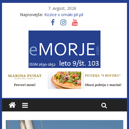
7. avgust, 2026
Najnovejše:
Kozice v omaki pil-pil
Leto 9, št. 103; Licenca brez morja
Od morja do gorja 11
Pasara IZ–554
Poletje, ki ponuja več