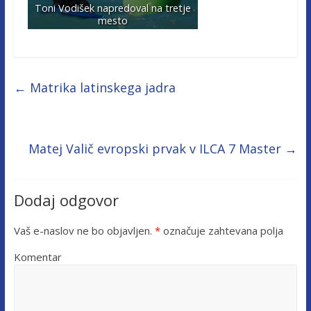
Toni Vodišek napredoval na tretje
mesto
←
Matrika latinskega jadra
Matej Valič evropski prvak v ILCA 7 Master
→
Dodaj odgovor
Vaš e-naslov ne bo objavljen.
*
označuje zahtevana polja
Komentar