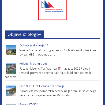
Objave iz blogov
Od morja do gorja 11
Vasica Brezje leži pod grebenom Stola (Gran Monte), ki se
dviga 1636 m pod nebo. …
Poletje, ki ponuja več
Festival lubenic, Tar-Vabriga
1. avgust 2026 Poletni
festival, posvečen enemu najbolj priljubljenih poletnih
sadežev. …
Leto 9, št. 103; Licenca brez morja
Zaradi vse več pomorskih nesreč na Jadranu in splošnega
nereda na morju je hrvaško Ministrstvo …
Pasara IZ–554