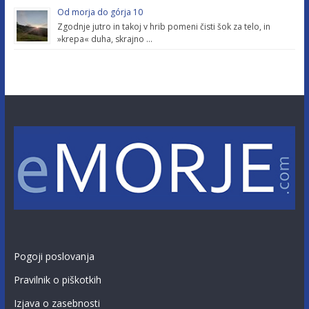
Od morja do górja 10
Zgodnje jutro in takoj v hrib pomeni čisti šok za telo, in
»krepa« duha, skrajno …
Pogoji poslovanja
Pravilnik o piškotkih
Izjava o zasebnosti