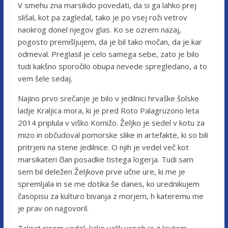
V smehu zna marsikdo povedati, da si ga lahko prej
slišal, kot pa zagledal, tako je po vsej roži vetrov
naokrog donel njegov glas. Ko se ozrem nazaj,
pogosto premišljujem, da je bil tako močan, da je kar
odmeval. Preglasil je celo samega sebe, zato je bilo
tudi kakšno sporočilo obupa nevede spregledano, a to
vem šele sedaj.
Najino prvo srečanje je bilo v jedilnici hrvaške šolske
ladje Kraljica mora, ki je pred Roto Palagruzono leta
2014 priplula v viško Komižo. Željko je sedel v kotu za
mizo in občudoval pomorske slike in artefakte, ki so bili
pritrjeni na stene jedilnice. O njih je vedel več kot
marsikateri član posadke tistega logerja. Tudi sam
sem bil deležen Željkove prve učne ure, ki me je
spremljala in se me dotika še danes, ko urednikujem
časopisu za kulturo bivanja z morjem, h kateremu me
je prav on nagovoril.
Takrat nisem vedel, kako velik uspeh je z levtom