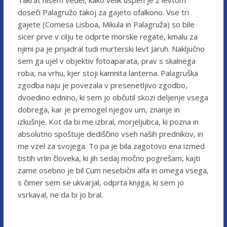
doseči Palagružo takoj za gajeto ofalkono. Vse tri
gajete (Comesa Lisboa, Mikula in Palagruža) so bile
sicer prve v cilju te odprte morske regate, kmalu za
njimi pa je prijadral tudi murterski levt Jaruh. Naključno
sem ga ujel v objektiv fotoaparata, prav s skalnega
roba, na vrhu, kjer stoji kamnita lanterna. Palagruška
zgodba naju je povezala v presenetljivo zgodbo,
dvoedino ednino, ki sem jo občutil skozi deljenje vsega
dobrega, kar je premogel njegov um, znanje in
izkušnje. Kot da bi me izbral, morjeljubca, ki pozna in
absolutno spoštuje dediščino vseh naših prednikov, in
me vzel za svojega. To pa je bila zagotovo ena izmed
tistih vrlin človeka, ki jih sedaj močno pogrešam, kajti
zame osebno je bil Cum nesebični alfa in omega vsega,
s čimer sem se ukvarjal, odprta knjiga, ki sem jo
vsrkaval, ne da bi jo bral.