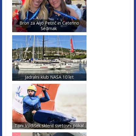
Bron za Aljo Petrič in Caterino
Sedmak
Jadralni klub NASA 10 let
Toni Vodišek sklenil svetovni pokal