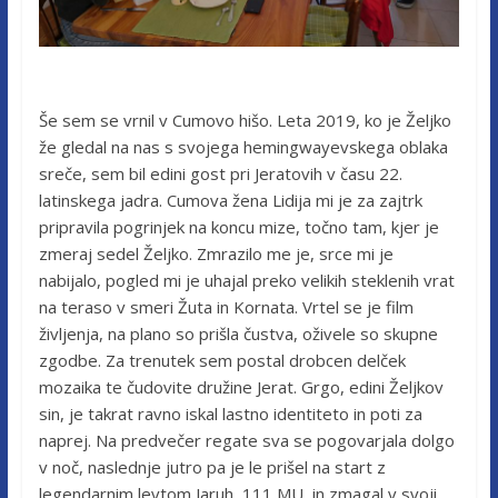
Še sem se vrnil v Cumovo hišo. Leta 2019, ko je Željko
že gledal na nas s svojega hemingwayevskega oblaka
sreče, sem bil edini gost pri Jeratovih v času 22.
latinskega jadra. Cumova žena Lidija mi je za zajtrk
pripravila pogrinjek na koncu mize, točno tam, kjer je
zmeraj sedel Željko. Zmrazilo me je, srce mi je
nabijalo, pogled mi je uhajal preko velikih steklenih vrat
na teraso v smeri Žuta in Kornata. Vrtel se je film
življenja, na plano so prišla čustva, oživele so skupne
zgodbe. Za trenutek sem postal drobcen delček
mozaika te čudovite družine Jerat. Grgo, edini Željkov
sin, je takrat ravno iskal lastno identiteto in poti za
naprej. Na predvečer regate sva se pogovarjala dolgo
v noč, naslednje jutro pa je le prišel na start z
legendarnim levtom Jaruh, 111 MU, in zmagal v svoji