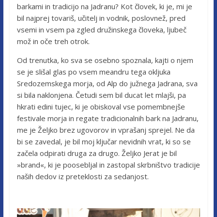
barkami in tradicijo na Jadranu? Kot človek, ki je, mi je
bil najprej tovariš, učitelj in vodnik, poslovnež, pred
vsemi in vsem pa zgled družinskega človeka, ljubeč
mož in oče treh otrok.
Od trenutka, ko sva se osebno spoznala, kajti o njem
se je slišal glas po vsem meandru tega okljuka
Sredozemskega morja, od Alp do južnega Jadrana, sva
si bila naklonjena. Četudi sem bil ducat let mlajši, pa
hkrati edini tujec, ki je obiskoval vse pomembnejše
festivale morja in regate tradicionalnih bark na Jadranu,
me je Željko brez ugovorov in vprašanj sprejel. Ne da
bi se zavedal, je bil moj ključar nevidnih vrat, ki so se
začela odpirati druga za drugo. Željko Jerat je bil
»brand«, ki je poosebljal in zastopal skrbništvo tradicije
naših dedov iz preteklosti za sedanjost.