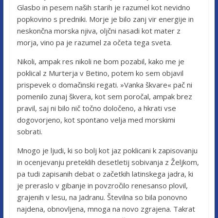
Glasbo in pesem naših starih je razumel kot nevidno
popkovino s predniki. Morje je bilo zanj vir energije in
neskončna morska njiva, oljčni nasadi kot mater z
morja, vino pa je razumel za očeta tega sveta.
Nikoli, ampak res nikoli ne bom pozabil, kako me je
poklical z Murterja v Betino, potem ko sem objavil
prispevek o domačinski regati. »Vanka škvare« pač ni
pomenilo zunaj škvera, kot sem poročal, ampak brez
pravil, saj ni bilo nič točno določeno, a hkrati vse
dogovorjeno, kot spontano velja med morskimi
sobrati.
Mnogo je ljudi, ki so bolj kot jaz poklicani k zapisovanju
in ocenjevanju preteklih desetletij sobivanja z Željkom,
pa tudi zapisanih debat o začetkih latinskega jadra, ki
je preraslo v gibanje in povzročilo renesanso plovil,
grajenih v lesu, na Jadranu. Številna so bila ponovno
najdena, obnovljena, mnoga na novo zgrajena. Takrat