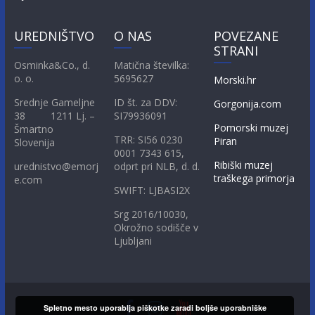
UREDNIŠTVO
O NAS
POVEZANE
STRANI
Osminka&Co., d.
Matična številka:
o. o.
5695627
Morski.hr
Srednje Gameljne
ID št. za DDV:
Gorgonija.com
38 1211 Lj. –
SI79936091
Pomorski muzej
Šmartno
TRR: SI56 0230
Piran
Slovenija
0001 7343 615,
Ribiški muzej
urednistvo@emorj
odprt pri NLB, d. d.
traškega primorja
e.com
SWIFT: LJBASI2X
Srg 2016/10030,
Okrožno sodišče v
Ljubljani
Spletno mesto uporablja piškotke zaradi boljše uporabniške