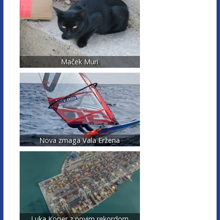
Maček Muri
Nova zmaga Vala Eržena
Luka Koper z novim rekordom