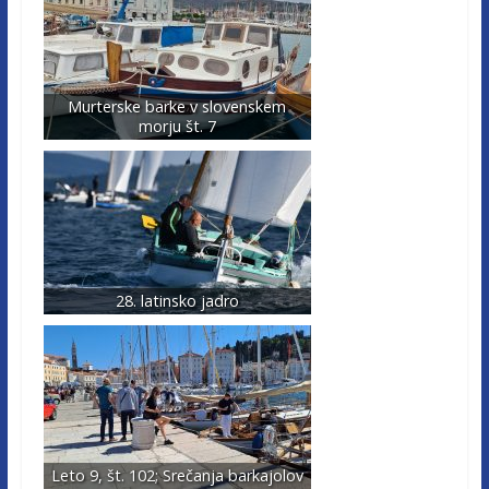
Murterske barke v slovenskem
morju št. 7
28. latinsko jadro
Leto 9, št. 102; Srečanja barkajolov