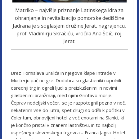
Matriko – najvišje priznanje Latinskega idra za
ohranjanje in revitalizacijo pomorske dediščine
Jadrana je s soglasjem družine Jerat, nagrajencu,
prof. Vladimirju Skračiću, vročila Ana Šoič, roj.
Jerat.
Brez Tomislava Bralića in njegove klape Intrade v
Murterju pač ne gre. Dodobra so glasbeniki napolnili
osrednji trg in ogreli ljudi s preizkušenimi in novimi
glasbenimi aranžmaji, med njimi Grintavo morje.
Čeprav nedeljski večer, se je razpotegnil pozno v noč,
nekaterim vse do jutra, spet drugi so odšli k počitku v
Colentum, obnovljeni hotel z več enotami na Slanici, ki
je končno pristal v znanem lastništvu, in to najbolj
uspešnega slovenskega trgovca – Franca Jagra. Hotel