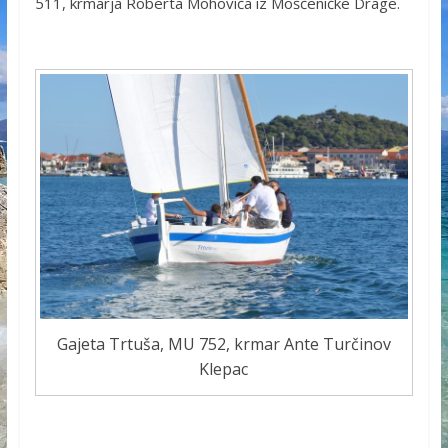
511, krmarja Roberta Mohovića iz Mošćeničke Drage.
Gajeta Trtuša, MU 752, krmar Ante Turčinov
Klepac