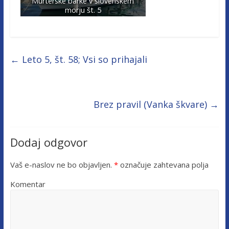
Murterske barke v slovenskem
morju št. 5
←
Leto 5, št. 58; Vsi so prihajali
Brez pravil (Vanka škvare)
→
Dodaj odgovor
Vaš e-naslov ne bo objavljen.
*
označuje zahtevana polja
Komentar