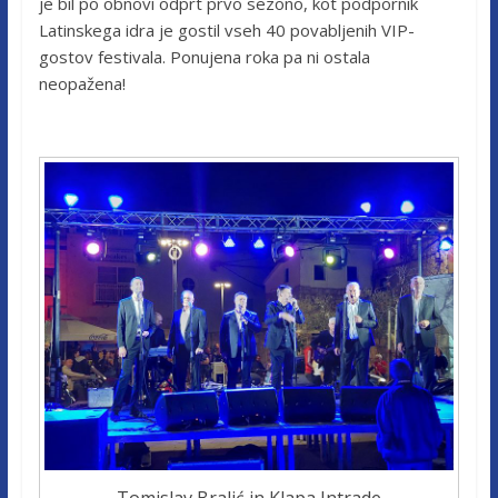
je bil po obnovi odprt prvo sezono, kot podpornik
Latinskega idra je gostil vseh 40 povabljenih VIP-
gostov festivala. Ponujena roka pa ni ostala
neopažena!
Tomislav Bralić in Klapa Intrade