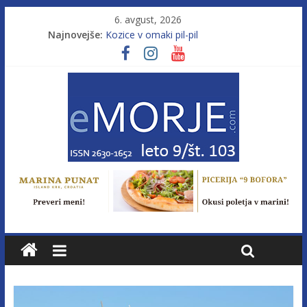
6. avgust, 2026
Poletje, ki ponuja več
Najnovejše:
Kozice v omaki pil-pil
Leto 9, št. 103; Licenca brez morja
Od morja do gorja 11
Pasara IZ–554