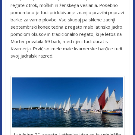
regate otrok, moških in ženskega veslanja. Posebno
pomembno je tudi pridobivanje znanj o pravilni pripravi
barke za varno plovbo. Vse skupaj pa sklene zadnji
septembrski konec tedna z regato malo latinsko jadro,
pomolom okusov in tradicionalno regato, ki je letos na
Murter privabila 69 bark, med njimi tudi ducat s
Kvarnerja. Prvič so imele male kvarnerske barčice tudi
svoj jadralski razred.
Jubilejne 25. regate Latinsko idro se je udeležilo