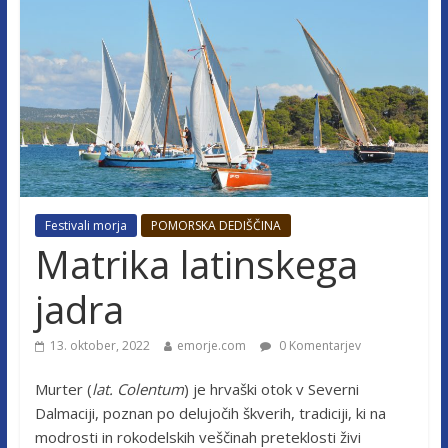
Festivali morja
POMORSKA DEDIŠČINA
Matrika latinskega
jadra
13. oktober, 2022
emorje.com
0 Komentarjev
Murter (
lat. Colentum
) je hrvaški otok v Severni
Dalmaciji, poznan po delujočih škverih, tradiciji, ki na
modrosti in rokodelskih veščinah preteklosti živi