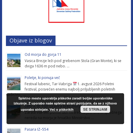
Objave iz blogov
Od morja do gorja 11
Vasica Brezje leži pod grebenom Stola (Gran Monte), ki se
dviga 1636 m pod nebo. …
Poletje, ki ponuja več
Festival lubenic, Tar-Vabriga
1. avgust 2026 Poletni
festival, posvečen enemu najbolj priljubljenih poletnih
sadežev. …
Spletno mesto uporablja piškotke zaradi boljše uporabniške
izkušnje. Z uporabo naše spletne strani potrjujete, da se z njihovo
Leto 9, št. 103; Licenca brez morja
SE STRINJAM
uporabo strinjate.
Več o piškotkih
Zaradi vse več pomorskih nesreč na Jadranu in splošnega
nereda na morju je hrvaško Ministrstvo …
Pasara IZ–554