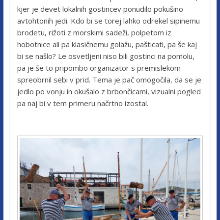
kjer je devet lokalnih gostincev ponudilo pokušino
avtohtonih jedi. Kdo bi se torej lahko odrekel sipinemu
brodetu, rižoti z morskimi sadeži, polpetom iz
hobotnice ali pa klasičnemu golažu, pašticati, pa še kaj
bi se našlo? Le osvetljeni niso bili gostinci na pomolu,
pa je še to pripombo organizator s premislekom
spreobrnil sebi v prid. Tema je pač omogočila, da se je
jedlo po vonju in okušalo z brbončicami, vizualni pogled
pa naj bi v tem primeru načrtno izostal.