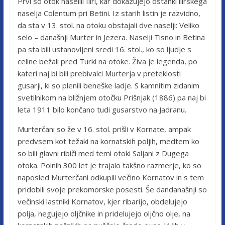
Prvi so otok naselili Iliri, kar dokazujejo ostanki ilirskega
naselja Colentum pri Betini. Iz starih listin je razvidno,
da sta v 13. stol. na otoku obstajali dve naselji: Veliko
selo – današnji Murter in Jezera. Naselji Tisno in Betina
pa sta bili ustanovljeni sredi 16. stol., ko so ljudje s
celine bežali pred Turki na otoke. Živa je legenda, po
kateri naj bi bili prebivalci Murterja v preteklosti
gusarji, ki so plenili beneške ladje. S kamnitim zidanim
svetilnikom na bližnjem otočku Prišnjak (1886) pa naj bi
leta 1911 bilo končano tudi gusarstvo na Jadranu.
Murterčani so že v 16. stol. prišli v Kornate, ampak
predvsem kot težaki na kornatskih poljih, medtem ko
so bili glavni ribiči med temi otoki Saljani z Dugega
otoka. Polnih 300 let je trajalo takšno razmerje, ko so
naposled Murterčani odkupili večino Kornatov in s tem
pridobili svoje prekomorske posesti. Še dandanašnji so
večinski lastniki Kornatov, kjer ribarijo, obdelujejo
polja, negujejo oljčnike in pridelujejo oljčno olje, na