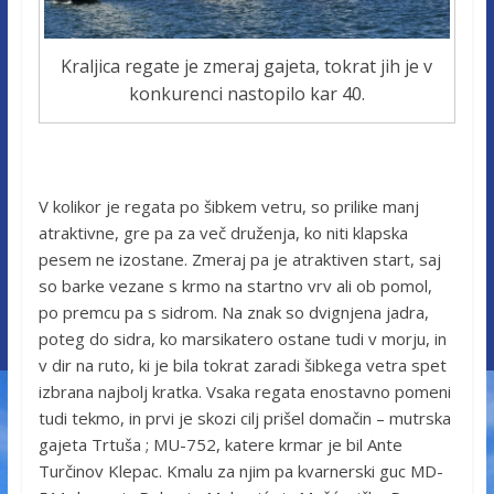
Kraljica regate je zmeraj gajeta, tokrat jih je v
konkurenci nastopilo kar 40.
V kolikor je regata po šibkem vetru, so prilike manj
atraktivne, gre pa za več druženja, ko niti klapska
pesem ne izostane. Zmeraj pa je atraktiven start, saj
so barke vezane s krmo na startno vrv ali ob pomol,
po premcu pa s sidrom. Na znak so dvignjena jadra,
poteg do sidra, ko marsikatero ostane tudi v morju, in
v dir na ruto, ki je bila tokrat zaradi šibkega vetra spet
izbrana najbolj kratka. Vsaka regata enostavno pomeni
tudi tekmo, in prvi je skozi cilj prišel domačin – mutrska
gajeta Trtuša ; MU-752, katere krmar je bil Ante
Turčinov Klepac. Kmalu za njim pa kvarnerski guc MD-