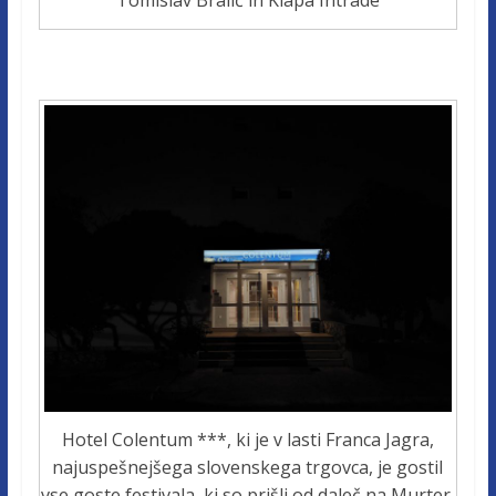
Hotel Colentum ***, ki je v lasti Franca Jagra,
najuspešnejšega slovenskega trgovca, je gostil
vse goste festivala, ki so prišli od daleč na Murter.