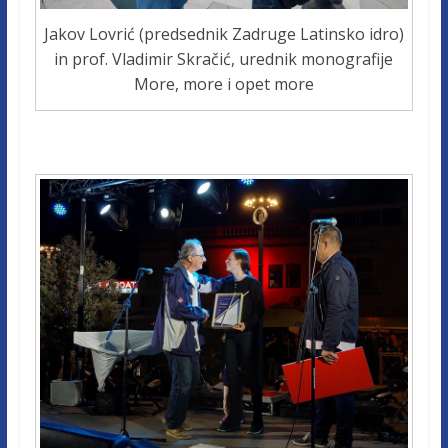
Jakov Lovrić (predsednik Zadruge Latinsko idro)
in prof. Vladimir Skračić, urednik monografije
More, more i opet more