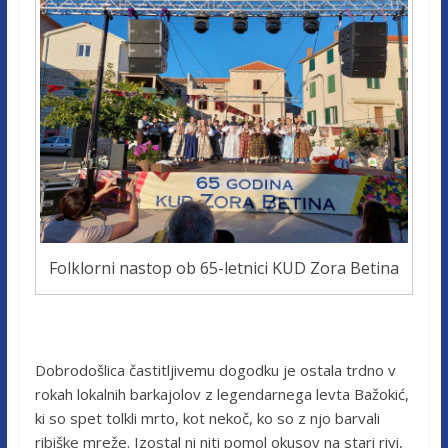
Folklorni nastop ob 65-letnici KUD Zora Betina
Dobrodošlica častitljivemu dogodku je ostala trdno v
rokah lokalnih barkajolov z legendarnega levta Bažokić,
ki so spet tolkli mrto, kot nekoč, ko so z njo barvali
ribiške mreže. Izostal ni niti pomol okusov na stari rivi,