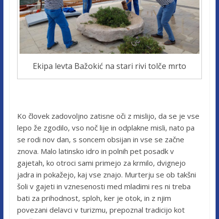
Ekipa levta Bažokić na stari rivi tolče mrto
Ko človek zadovoljno zatisne oči z mislijo, da se je vse
lepo že zgodilo, vso noč lije in odplakne misli, nato pa
se rodi nov dan, s soncem obsijan in vse se začne
znova. Malo latinsko idro in polnih pet posadk v
gajetah, ko otroci sami primejo za krmilo, dvignejo
jadra in pokažejo, kaj vse znajo. Murterju se ob takšni
šoli v gajeti in vznesenosti med mladimi res ni treba
bati za prihodnost, sploh, ker je otok, in z njim
povezani delavci v turizmu, prepoznal tradicijo kot