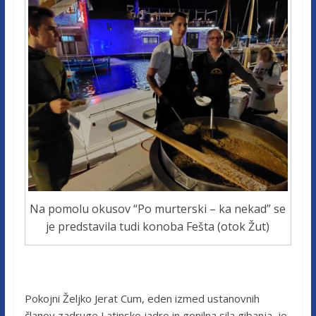
Na pomolu okusov “Po murterski – ka nekad” se
je predstavila tudi konoba Fešta (otok Žut)
Pokojni Željko Jerat Cum, eden izmed ustanovnih
članov zadruge Latinsko jadro in gonilna sila gibanja, je