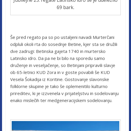
69 bark.
Še pred regato pa so po ustaljeni navadi Murterčani
odpluli okoli rta do sosednje Betine, kjer sta se družili
dve zadrugi: Betinska gajeta 1740 in murtersko
Latinsko idro. Da pa ne bi bilo na sporedu samo
druženje in veseljačenje, so Betinjani pripravili slavje
ob 65-letnici KUD Zora in v goste povabili še KUD
Vesela Šokadija iz Koritine. Gostovanje slavonske
folklorne skupine je tako še oplemenitilo kulturno
prireditev, ki je izzvenela v prijateljstvu in sodelovanju
enako mislečih ter medgeneracijskem sodelovanju.