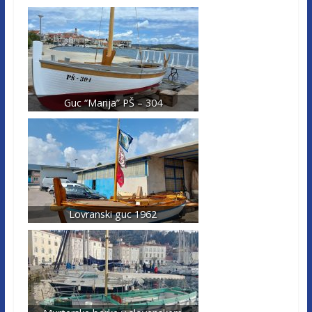
Guc “Marija” PŠ – 304
Lovranski guc 1962