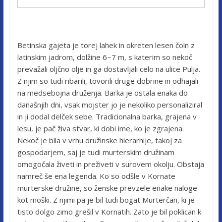
Betinska gajeta je torej lahek in okreten lesen čoln z
latinskim jadrom, dolžine 6−7 m, s katerim so nekoč
prevažali oljčno olje in ga dostavljali celo na ulice Pulja.
Z njim so tudi ribarili, tovorili druge dobrine in odhajali
na medsebojna druženja. Barka je ostala enaka do
današnjih dni, vsak mojster jo je nekoliko personaliziral
in ji dodal delček sebe. Tradicionalna barka, grajena v
lesu, je pač živa stvar, ki dobi ime, ko je zgrajena.
Nekoč je bila v vrhu družinske hierarhije, takoj za
gospodarjem, saj je tudi murterskim družinam
omogočala živeti in preživeti v surovem okolju. Obstaja
namreč še ena legenda. Ko so odšle v Kornate
murterske družine, so ženske prevzele enake naloge
kot moški. Z njimi pa je bil tudi bogat Murterčan, ki je
tisto dolgo zimo grešil v Kornatih. Zato je bil poklican k