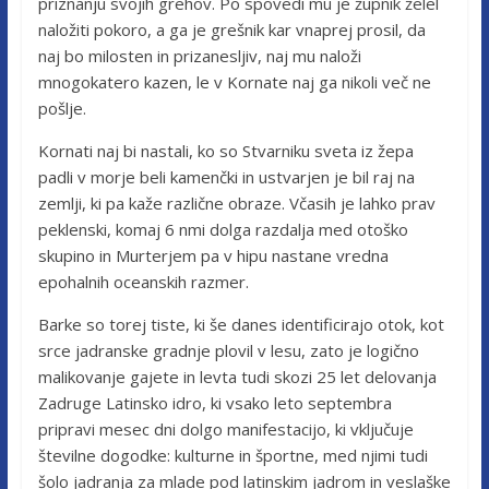
priznanju svojih grehov. Po spovedi mu je župnik želel
naložiti pokoro, a ga je grešnik kar vnaprej prosil, da
naj bo milosten in prizanesljiv, naj mu naloži
mnogokatero kazen, le v Kornate naj ga nikoli več ne
pošlje.
Kornati naj bi nastali, ko so Stvarniku sveta iz žepa
padli v morje beli kamenčki in ustvarjen je bil raj na
zemlji, ki pa kaže različne obraze. Včasih je lahko prav
peklenski, komaj 6 nmi dolga razdalja med otoško
skupino in Murterjem pa v hipu nastane vredna
epohalnih oceanskih razmer.
Barke so torej tiste, ki še danes identificirajo otok, kot
srce jadranske gradnje plovil v lesu, zato je logično
malikovanje gajete in levta tudi skozi 25 let delovanja
Zadruge Latinsko idro, ki vsako leto septembra
pripravi mesec dni dolgo manifestacijo, ki vključuje
številne dogodke: kulturne in športne, med njimi tudi
šolo jadranja za mlade pod latinskim jadrom in veslaške