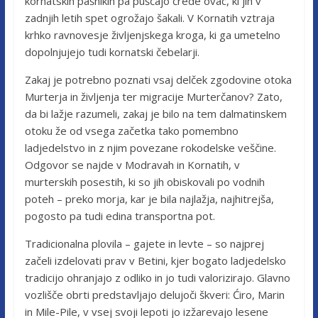
kornatskih pašnikih pa puščajo črede ovac, ki jih v
zadnjih letih spet ogrožajo šakali. V Kornatih vztraja
krhko ravnovesje življenjskega kroga, ki ga umetelno
dopolnjujejo tudi kornatski čebelarji.
Zakaj je potrebno poznati vsaj delček zgodovine otoka
Murterja in življenja ter migracije Murterčanov? Zato,
da bi lažje razumeli, zakaj je bilo na tem dalmatinskem
otoku že od vsega začetka tako pomembno
ladjedelstvo in z njim povezane rokodelske veščine.
Odgovor se najde v Modravah in Kornatih, v
murterskih posestih, ki so jih obiskovali po vodnih
poteh – preko morja, kar je bila najlažja, najhitrejša,
pogosto pa tudi edina transportna pot.
Tradicionalna plovila – gajete in levte – so najprej
začeli izdelovati prav v Betini, kjer bogato ladjedelsko
tradicijo ohranjajo z odliko in jo tudi valorizirajo. Glavno
vozlišče obrti predstavljajo delujoči škveri: Ćiro, Marin
in Mile-Pile, v vsej svoji lepoti jo izžarevajo lesene