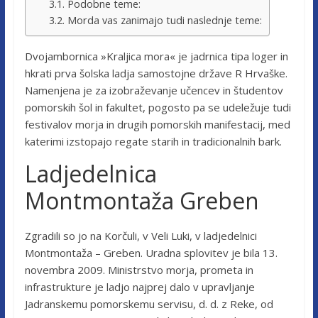
Podobne teme:
Morda vas zanimajo tudi naslednje teme:
Dvojambornica »Kraljica mora« je jadrnica tipa loger in
hkrati prva šolska ladja samostojne države R Hrvaške.
Namenjena je za izobraževanje učencev in študentov
pomorskih šol in fakultet, pogosto pa se udeležuje tudi
festivalov morja in drugih pomorskih manifestacij, med
katerimi izstopajo regate starih in tradicionalnih bark.
Ladjedelnica
Montmontaža Greben
Zgradili so jo na Korčuli, v Veli Luki, v ladjedelnici
Montmontaža – Greben. Uradna splovitev je bila 13.
novembra 2009. Ministrstvo morja, prometa in
infrastrukture je ladjo najprej dalo v upravljanje
Jadranskemu pomorskemu servisu, d. d. z Reke, od