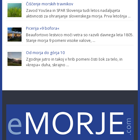
Čiščenje morskih travnikov
Zavod YouSea in SPAR Slovenija tudi letos nadaljujeta
aktivnosti za ohranjanje slovenskega morja. Prva letošnja …
Picerija »9 bofora«
Beaufortovo lestvico moči vetra so razvili davnega leta 1805.
Stanje morja 9 pomeni visoke valove, …
Od morja do górja 10
Zgodnje jutro in takoj v hrib pomeni čisti šok za telo, in
»krepa« duha, skrajno …