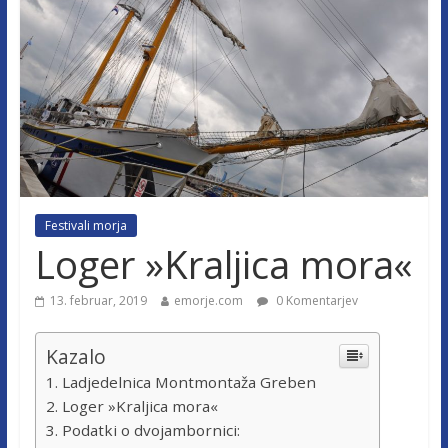
Festivali morja
Loger »Kraljica mora«
13. februar, 2019
emorje.com
0 Komentarjev
Kazalo
Ladjedelnica Montmontaža Greben
Loger »Kraljica mora«
Podatki o dvojambornici: