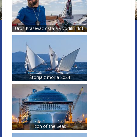
Uroš Kraševac ostaja v vodilni floti
Štorija z morja 2024
Icon of the Seas