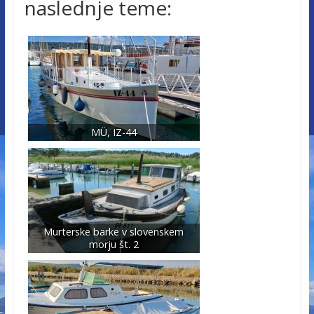
naslednje teme:
MÜ, IZ-44
Murterske barke v slovenskem
morju št. 2