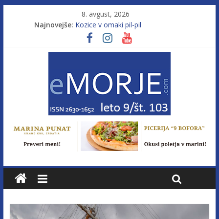
8. avgust, 2026
Najnovejše:
Kozice v omaki pil-pil
Leto 9, št. 103; Licenca brez morja
Od morja do gorja 11
Pasara IZ–554
Poletje, ki ponuja več