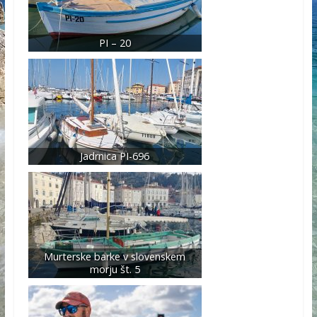
PI – 20
Jadrnica PI-696
Murterske barke v slovenskem
morju št. 5