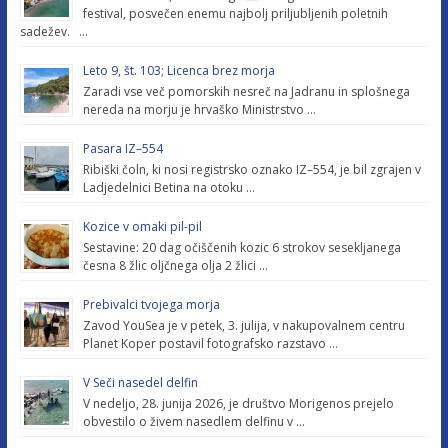
festival, posvečen enemu najbolj priljubljenih poletnih
sadežev. …
Leto 9, št. 103; Licenca brez morja
Zaradi vse več pomorskih nesreč na Jadranu in splošnega
nereda na morju je hrvaško Ministrstvo …
Pasara IZ–554
Ribiški čoln, ki nosi registrsko oznako IZ–554, je bil zgrajen v
Ladjedelnici Betina na otoku …
Kozice v omaki pil-pil
Sestavine: 20 dag očiščenih kozic 6 strokov sesekljanega
česna 8 žlic oljčnega olja 2 žlici …
Prebivalci tvojega morja
Zavod YouSea je v petek, 3. julija, v nakupovalnem centru
Planet Koper postavil fotografsko razstavo …
V Seči nasedel delfin
V nedeljo, 28. junija 2026, je društvo Morigenos prejelo
obvestilo o živem nasedlem delfinu v …