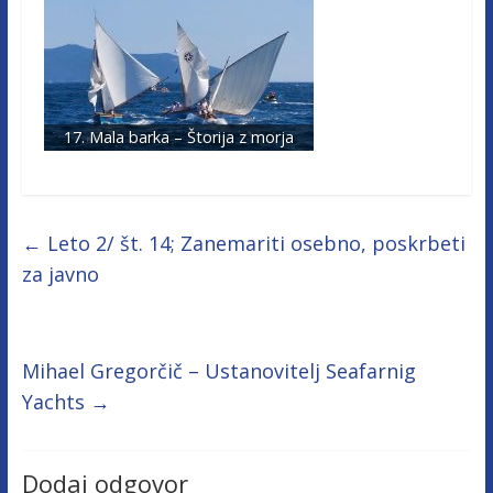
17. Mala barka – Štorija z morja
←
Leto 2/ št. 14; Zanemariti osebno, poskrbeti
za javno
Mihael Gregorčič – Ustanovitelj Seafarnig
Yachts
→
Dodaj odgovor