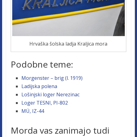
Hrvaška šolska ladja Kraljica mora
Podobne teme:
Morgenster – brig (l. 1919)
Ladijska polena
Lošinjski loger Nerezinac
Loger TESNI, PI-802
MÜ, IZ-44
Morda vas zanimajo tudi