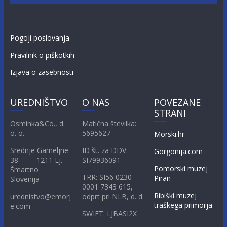
Pogoji poslovanja
Pravilnik o piškotkih
Izjava o zasebnosti
UREDNIŠTVO
O NAS
POVEZANE
STRANI
Osminka&Co., d.
Matična številka:
o. o.
5695627
Morski.hr
Srednje Gameljne
ID št. za DDV:
Gorgonija.com
38 1211 Lj. –
SI79936091
Pomorski muzej
Šmartno
TRR: SI56 0230
Piran
Slovenija
0001 7343 615,
Ribiški muzej
urednistvo@emorj
odprt pri NLB, d. d.
traškega primorja
e.com
SWIFT: LJBASI2X