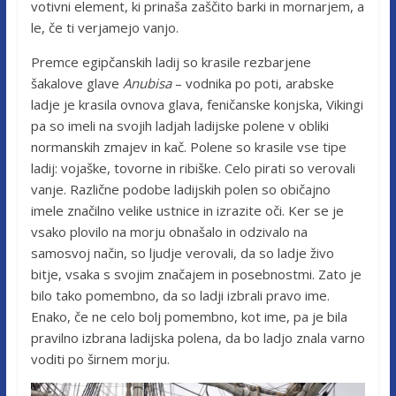
votivni element, ki prinaša zaščito barki in mornarjem, a
le, če ti verjamejo vanjo.
Premce egipčanskih ladij so krasile rezbarjene
šakalove glave
Anubisa
– vodnika po poti, arabske
ladje je krasila ovnova glava, feničanske konjska, Vikingi
pa so imeli na svojih ladjah ladijske polene v obliki
normanskih zmajev in kač. Polene so krasile vse tipe
ladij: vojaške, tovorne in ribiške. Celo pirati so verovali
vanje. Različne podobe ladijskih polen so običajno
imele značilno velike ustnice in izrazite oči. Ker se je
vsako plovilo na morju obnašalo in odzivalo na
samosvoj način, so ljudje verovali, da so ladje živo
bitje, vsaka s svojim značajem in posebnostmi. Zato je
bilo tako pomembno, da so ladji izbrali pravo ime.
Enako, če ne celo bolj pomembno, kot ime, pa je bila
pravilno izbrana ladijska polena, da bo ladjo znala varno
voditi po širnem morju.