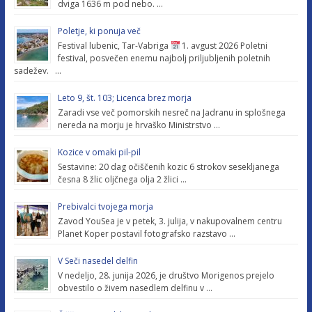
dviga 1636 m pod nebo. …
Poletje, ki ponuja več
Festival lubenic, Tar-Vabriga
1. avgust 2026 Poletni
festival, posvečen enemu najbolj priljubljenih poletnih
sadežev. …
Leto 9, št. 103; Licenca brez morja
Zaradi vse več pomorskih nesreč na Jadranu in splošnega
nereda na morju je hrvaško Ministrstvo …
Kozice v omaki pil-pil
Sestavine: 20 dag očiščenih kozic 6 strokov sesekljanega
česna 8 žlic oljčnega olja 2 žlici …
Prebivalci tvojega morja
Zavod YouSea je v petek, 3. julija, v nakupovalnem centru
Planet Koper postavil fotografsko razstavo …
V Seči nasedel delfin
V nedeljo, 28. junija 2026, je društvo Morigenos prejelo
obvestilo o živem nasedlem delfinu v …