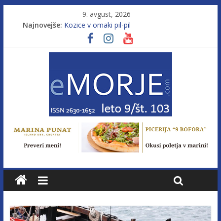
9. avgust, 2026
Najnovejše:
Kozice v omaki pil-pil
Leto 9, št. 103; Licenca brez morja
Od morja do gorja 11
Murterske barke v slovenskem morju št. 9
Poletje, ki ponuja več