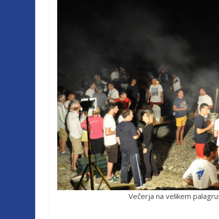
Večerja na velikem palagruš