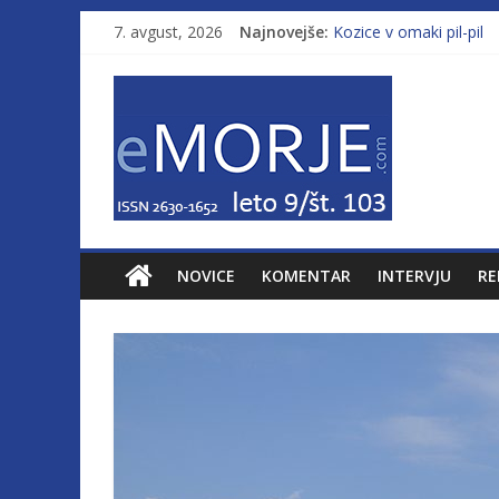
7. avgust, 2026
Najnovejše:
Kozice v omaki pil-pil
Leto 9, št. 103; Licenc
Od morja do gorja 11
Pasara IZ–554
Poletje, ki ponuja več
NOVICE
KOMENTAR
INTERVJU
RE