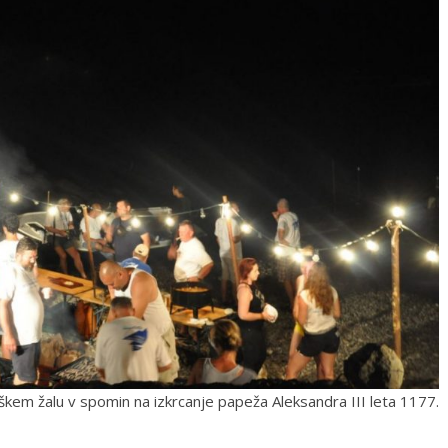
kem žalu v spomin na izkrcanje papeža Aleksandra III leta 1177.