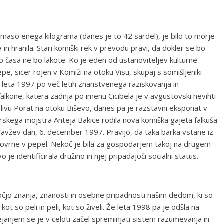
a maso enega kilograma (danes je to 42 sardel), je bilo to morje
 in hranila. Stari komiški rek v prevodu pravi, da dokler se bo
liko časa ne bo lakote. Ko je eden od ustanoviteljev kulturne
epe, sicer rojen v Komiži na otoku Visu, skupaj s somišljeniki
) leta 1997 po več letih znanstvenega raziskovanja in
falkone, katera zadnja po imenu Cicibela je v avgustovski nevihti
alivu Porat na otoku Biševo, danes pa je razstavni eksponat v
rskega mojstra Anteja Bakice rodila nova komiška gajeta falkuša
avžev dan, 6. december 1997. Pravijo, da taka barka vstane iz
e povrne v pepel. Nekoč je bila za gospodarjem takoj na drugem
 je identificirala družino in njej pripadajoči socialni status.
jo znanja, znanosti in osebne pripadnosti našim dedom, ki so
kot so peli in peli, kot so živeli. Že leta 1998 pa je odšla na
anjem se je v celoti začel spreminjati sistem razumevanja in