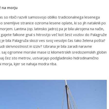
ž na morju
as so ribiči razvili samosvojo obliko tradicionalnega lesenega
so snemljive stranice oziroma lesene oplate, ki so jih nataknili po
orjem. Lantina (op. latinsko jadro) pa je bila ukrojena na način,
 gajete falkone gnal s hitrostjo več kot šest vozlov do Palagruže
aj je bila Palagruža skozi ves svoj vesoljni čas tako želena pošta?
udi skrivnostnost in izziv? Izbrana je bila zaradi naravne
, saj ogromne morske mase iz kilometrskih sredozemskih globin
kaj čez sto metrov, ustvarjajo podgladinsko hidrodinamično
ni morja, kjer se nahaja modra riba.