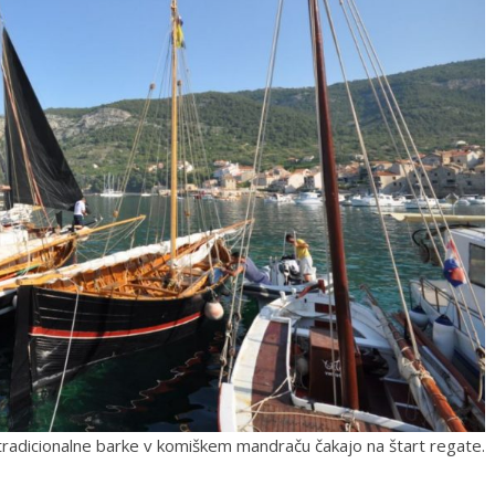
tradicionalne barke v komiškem mandraču čakajo na štart regate.