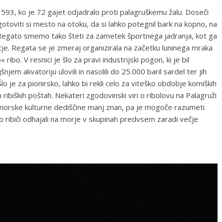
 1593, ko je 72 gajet odjadralo proti palagruškemu žalu. Doseči
gotoviti si mesto na otoku, da si lahko potegnil bark na kopno, na
a. Regato smemo tako šteti za zametek športnega jadranja, kot ga
je. Regata se je zmeraj organizirala na začetku luninega mraka
ribo. V resnici je šlo za pravi industrijski pogon, ki je bil
jem akvatoriju ulovili in nasolili do 25.000 baril sardel ter jih
Šlo je za pionirsko, lahko bi rekli celo za viteško obdobje komiških
ih ribiških poštah. Nekateri zgodovinski viri o ribolovu na Palagruži
pomorske kulturne dediščine manj znan, pa je mogoče razumeti
so ribiči odhajali na morje v skupinah predvsem zaradi večje