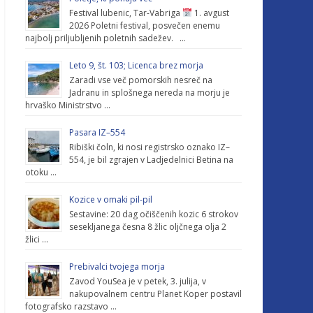
Festival lubenic, Tar-Vabriga
1. avgust
2026 Poletni festival, posvečen enemu
najbolj priljubljenih poletnih sadežev. …
Leto 9, št. 103; Licenca brez morja
Zaradi vse več pomorskih nesreč na
Jadranu in splošnega nereda na morju je
hrvaško Ministrstvo …
Pasara IZ–554
Ribiški čoln, ki nosi registrsko oznako IZ–
554, je bil zgrajen v Ladjedelnici Betina na
otoku …
Kozice v omaki pil-pil
Sestavine: 20 dag očiščenih kozic 6 strokov
sesekljanega česna 8 žlic oljčnega olja 2
žlici …
Prebivalci tvojega morja
Zavod YouSea je v petek, 3. julija, v
nakupovalnem centru Planet Koper postavil
fotografsko razstavo …