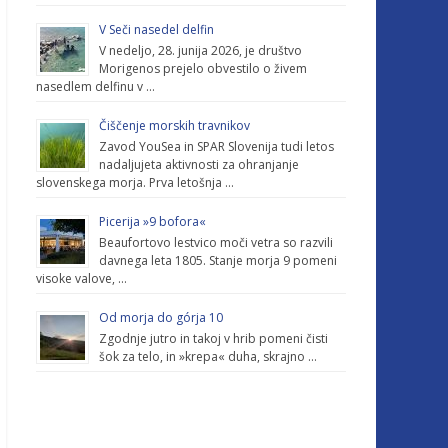
V Seči nasedel delfin
V nedeljo, 28. junija 2026, je društvo
Morigenos prejelo obvestilo o živem
nasedlem delfinu v …
Čiščenje morskih travnikov
Zavod YouSea in SPAR Slovenija tudi letos
nadaljujeta aktivnosti za ohranjanje
slovenskega morja. Prva letošnja …
Picerija »9 bofora«
Beaufortovo lestvico moči vetra so razvili
davnega leta 1805. Stanje morja 9 pomeni
visoke valove, …
Od morja do górja 10
Zgodnje jutro in takoj v hrib pomeni čisti
šok za telo, in »krepa« duha, skrajno …