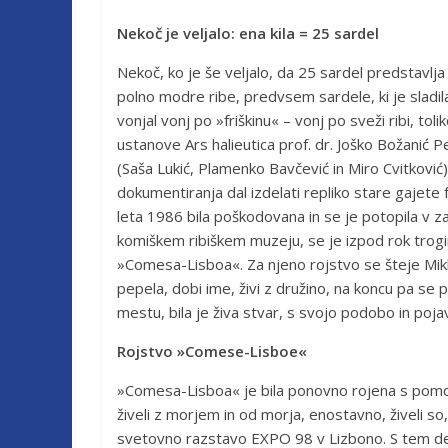
Nekoč je veljalo: ena kila = 25 sardel
Nekoč, ko je še veljalo, da 25 sardel predstavlj
polno modre ribe, predvsem sardele, ki je sladila
vonjal vonj po »friškinu« – vonj po sveži ribi, to
ustanove Ars halieutica prof. dr. Joško Božanić P
(Saša Lukić, Plamenko Bavčević in Miro Cvitković
dokumentiranja dal izdelati repliko stare gajete 
leta 1986 bila poškodovana in se je potopila v z
komiškem ribiškem muzeju, se je izpod rok trogi
»Comesa-Lisboa«. Za njeno rojstvo se šteje Mikl
pepela, dobi ime, živi z družino, na koncu pa s
mestu, bila je živa stvar, s svojo podobo in pojavo
Rojstvo »Comese-Lisboe«
»Comesa-Lisboa« je bila ponovno rojena s pomoč
živeli z morjem in od morja, enostavno, živeli so, 
svetovno razstavo EXPO 98 v Lizbono. S tem dej