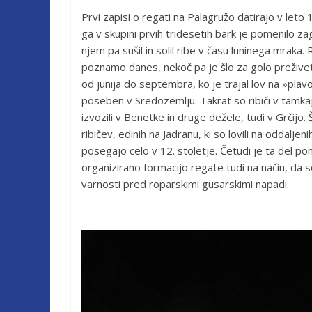
Prvi zapisi o regati na Palagružo datirajo v leto
ga v skupini prvih tridesetih bark je pomenilo za
njem pa sušil in solil ribe v času luninega mrak
poznamo danes, nekoč pa je šlo za golo preživet
od junija do septembra, ko je trajal lov na »plavo« 
poseben v Sredozemlju. Takrat so ribiči v tamkajšn
izvozili v Benetke in druge dežele, tudi v Grčijo. 
ribičev, edinih na Jadranu, ki so lovili na oddaljen
posegajo celo v 12. stoletje. Četudi je ta del 
organizirano formacijo regate tudi na način, da 
varnosti pred roparskimi gusarskimi napadi.