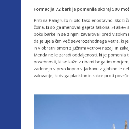
Formacija 72 bark je pomenila skoraj 500 mo
Priti na Palagružo ni bilo tako enostavno. Skozi č
čolna, ki so ga imenovali gajeta falkona. »Falke« 
boku barke in se z njimi zavarovali pred visokim m
da je ujela čim več severozahodnega vetra, ki je
in v obratni smeri z južnimi vetrovi nazaj. In zak
Menda ne le zaradi oddaljenosti, ki je pomenila t
posebnosti, ki se kaže z ribami bogatim morjem
zadenejo v prvo kopno v Jadranu z globino le ne
valovanje, ki dviga plankton in rakce proti površi