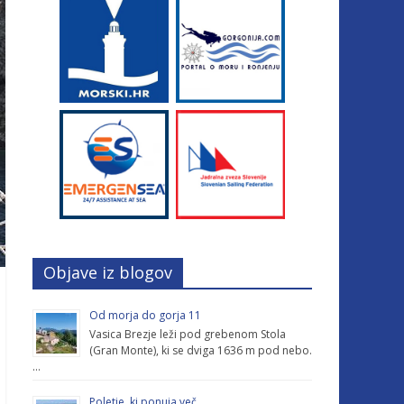
Objave iz blogov
Od morja do gorja 11
Vasica Brezje leži pod grebenom Stola
(Gran Monte), ki se dviga 1636 m pod nebo.
…
Poletje, ki ponuja več