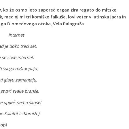
ov, ko že osmo leto zapored organizira regato do mitske
, med njimi tri komiške falkuše, lovi veter v latinska jadra in
ega Diomedovega otoka, Vela Palagruža.
Internet
d je došo treći set,
i se zove internet.
ti svega naštanpaju,
ti glavu zamantaju.
stvari svake branše,
ve upiješ nema šanse!
e Kalafot iz Komiže)
ropi