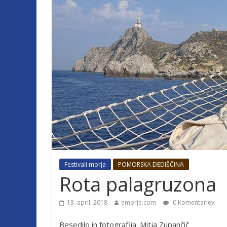
Festivali morja
POMORSKA DEDIŠČINA
Rota palagruzona
13. april, 2018
emorje.com
0 Komentarjev
Besedilo in fotografija: Mitja Zupančič