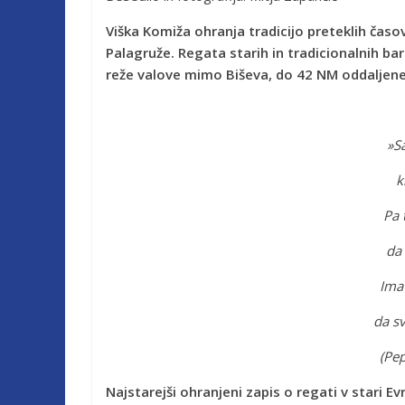
Viška Komiža ohranja tradicijo preteklih čas
Palagruže. Regata starih in tradicionalnih bark
reže valove mimo Biševa, do 42 NM oddaljen
»Sa
k
Pa 
da 
Ima 
da s
(Pep
Najstarejši ohranjeni zapis o regati v stari Ev