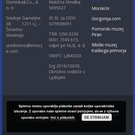
Osminka&Co., d.
Matična številka:
o. o.
5695627
Morski.hr
Srednje Gameljne
ID št. za DDV:
Gorgonija.com
38 1211 Lj. –
SI79936091
Pomorski muzej
Šmartno
TRR: SI56 0230
Piran
Slovenija
0001 7343 615,
Ribiški muzej
urednistvo@emorj
odprt pri NLB, d. d.
traškega primorja
e.com
SWIFT: LJBASI2X
Srg 2016/10030,
Okrožno sodišče v
Ljubljani
Spletno mesto uporablja piškotke zaradi boljše uporabniške
izkušnje. Z uporabo naše spletne strani potrjujete, da se z njihovo
Copyright © 2026
eMORJE.com
. Vse pravice pridržane.
SE STRINJAM
uporabo strinjate.
Več o piškotkih
Tema: ColorMag od
ThemeGrill
. Poganja
WordPress
.