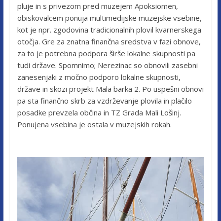
pluje in s privezom pred muzejem Apoksiomen,
obiskovalcem ponuja multimedijske muzejske vsebine,
kot je npr. zgodovina tradicionalnih plovil kvarnerskega
otočja. Gre za znatna finančna sredstva v fazi obnove,
za to je potrebna podpora širše lokalne skupnosti pa
tudi države. Spomnimo; Nerezinac so obnovili zasebni
zanesenjaki z močno podporo lokalne skupnosti,
države in skozi projekt Mala barka 2. Po uspešni obnovi
pa sta finančno skrb za vzdrževanje plovila in plačilo
posadke prevzela občina in TZ Grada Mali Lošinj.
Ponujena vsebina je ostala v muzejskih rokah.