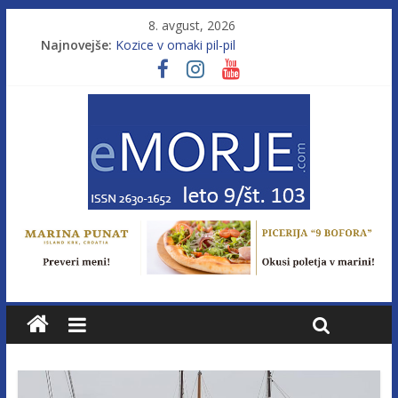
8. avgust, 2026
Najnovejše:
Kozice v omaki pil-pil
Leto 9, št. 103; Licenca brez morja
Od morja do gorja 11
Murterske barke v slovenskem morju št. 9
Poletje, ki ponuja več