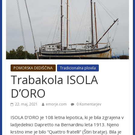
POMORSKA DEDIŠČINA
Tradicionalna plovila
Trabakola ISOLA
D’ORO
22. maj, 2021
emorje.com
0 Komentarjev
ISOLA D’ORO je 108 letna lepotica, ki je bila zgrajena v
ladjedelnici Dapretto na Bernardinu leta 1913. Njeno
krstno ime je bilo “Quattro fratelli” (Štiri bratje). Bila je