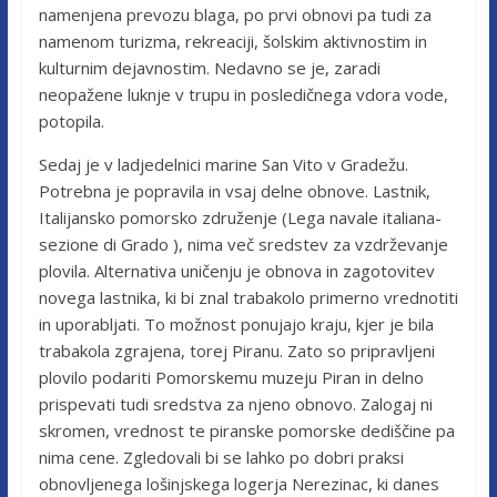
namenjena prevozu blaga, po prvi obnovi pa tudi za
namenom turizma, rekreaciji, šolskim aktivnostim in
kulturnim dejavnostim. Nedavno se je, zaradi
neopažene luknje v trupu in posledičnega vdora vode,
potopila.
Sedaj je v ladjedelnici marine San Vito v Gradežu.
Potrebna je popravila in vsaj delne obnove. Lastnik,
Italijansko pomorsko združenje (Lega navale italiana-
sezione di Grado ), nima več sredstev za vzdrževanje
plovila. Alternativa uničenju je obnova in zagotovitev
novega lastnika, ki bi znal trabakolo primerno vrednotiti
in uporabljati. To možnost ponujajo kraju, kjer je bila
trabakola zgrajena, torej Piranu. Zato so pripravljeni
plovilo podariti Pomorskemu muzeju Piran in delno
prispevati tudi sredstva za njeno obnovo. Zalogaj ni
skromen, vrednost te piranske pomorske dediščine pa
nima cene. Zgledovali bi se lahko po dobri praksi
obnovljenega lošinjskega logerja Nerezinac, ki danes