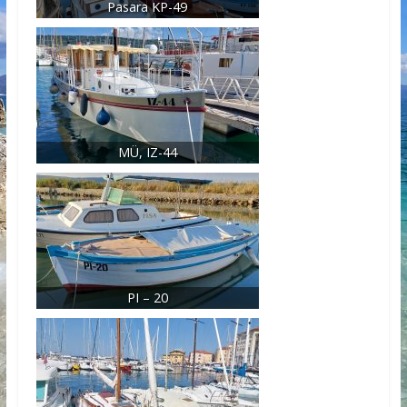
Pasara KP-49
MÜ, IZ-44
PI – 20