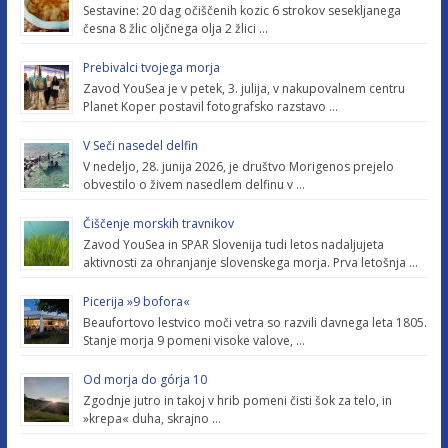
Sestavine: 20 dag očiščenih kozic 6 strokov sesekljanega
česna 8 žlic oljčnega olja 2 žlici …
Prebivalci tvojega morja
Zavod YouSea je v petek, 3. julija, v nakupovalnem centru
Planet Koper postavil fotografsko razstavo …
V Seči nasedel delfin
V nedeljo, 28. junija 2026, je društvo Morigenos prejelo
obvestilo o živem nasedlem delfinu v …
Čiščenje morskih travnikov
Zavod YouSea in SPAR Slovenija tudi letos nadaljujeta
aktivnosti za ohranjanje slovenskega morja. Prva letošnja …
Picerija »9 bofora«
Beaufortovo lestvico moči vetra so razvili davnega leta 1805.
Stanje morja 9 pomeni visoke valove, …
Od morja do górja 10
Zgodnje jutro in takoj v hrib pomeni čisti šok za telo, in
»krepa« duha, skrajno …