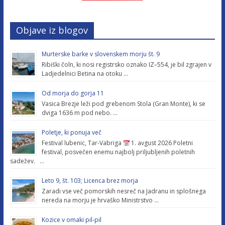
Objave iz blogov
Murterske barke v slovenskem morju št. 9
Ribiški čoln, ki nosi registrsko oznako IZ–554, je bil zgrajen v
Ladjedelnici Betina na otoku …
Od morja do gorja 11
Vasica Brezje leži pod grebenom Stola (Gran Monte), ki se
dviga 1636 m pod nebo. …
Poletje, ki ponuja več
Festival lubenic, Tar-Vabriga
1. avgust 2026 Poletni
festival, posvečen enemu najbolj priljubljenih poletnih
sadežev. …
Leto 9, št. 103; Licenca brez morja
Zaradi vse več pomorskih nesreč na Jadranu in splošnega
nereda na morju je hrvaško Ministrstvo …
Kozice v omaki pil-pil