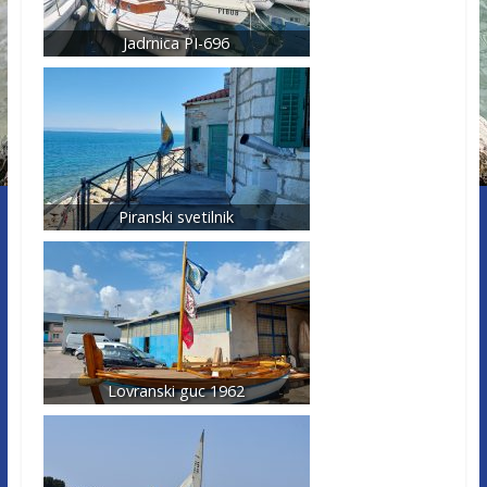
Jadrnica PI-696
Piranski svetilnik
Lovranski guc 1962