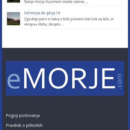
Stanje morja 9 pomeni visoke valove, …
Od morja do górja 10
Zgodnje jutro in takoj v hrib pomeni čisti šok za telo, in
»krepa« duha, skrajno …
Pogoji poslovanja
Pravilnik o piškotkih