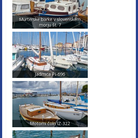
Murterske barke v slovenskem
morju št. 7
Jadrnica PI-696
Motorni čoln IZ-322