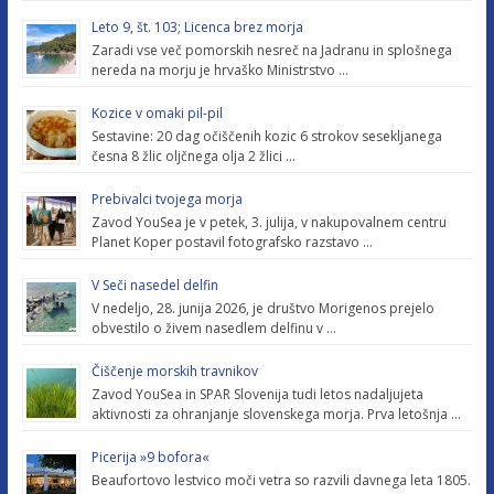
Leto 9, št. 103; Licenca brez morja
Zaradi vse več pomorskih nesreč na Jadranu in splošnega
nereda na morju je hrvaško Ministrstvo …
Kozice v omaki pil-pil
Sestavine: 20 dag očiščenih kozic 6 strokov sesekljanega
česna 8 žlic oljčnega olja 2 žlici …
Prebivalci tvojega morja
Zavod YouSea je v petek, 3. julija, v nakupovalnem centru
Planet Koper postavil fotografsko razstavo …
V Seči nasedel delfin
V nedeljo, 28. junija 2026, je društvo Morigenos prejelo
obvestilo o živem nasedlem delfinu v …
Čiščenje morskih travnikov
Zavod YouSea in SPAR Slovenija tudi letos nadaljujeta
aktivnosti za ohranjanje slovenskega morja. Prva letošnja …
Picerija »9 bofora«
Beaufortovo lestvico moči vetra so razvili davnega leta 1805.