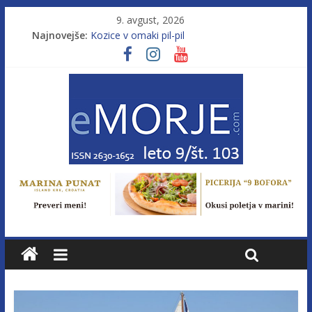
9. avgust, 2026
Najnovejše:
Kozice v omaki pil-pil
Leto 9, št. 103; Licenca brez morja
Od morja do gorja 11
Murterske barke v slovenskem morju št. 9
Poletje, ki ponuja več