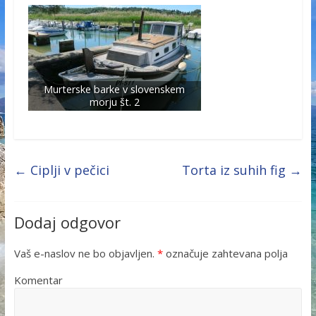
Murterske barke v slovenskem
morju št. 2
←
Ciplji v pečici
Torta iz suhih fig
→
Dodaj odgovor
Vaš e-naslov ne bo objavljen.
*
označuje zahtevana polja
Komentar