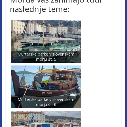
naslednje teme:
Murterske barke v slovenskem
morju št. 5
Murterske barke v slovenskem
morju št. 6