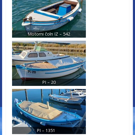
Motorni čoln IZ – 542
PI – 20
PI – 1351