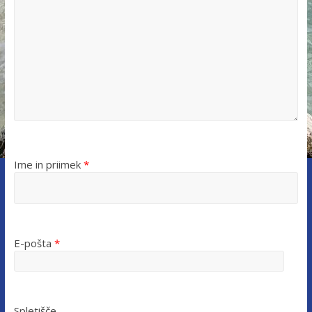
Ime in priimek
*
E-pošta
*
Spletišče