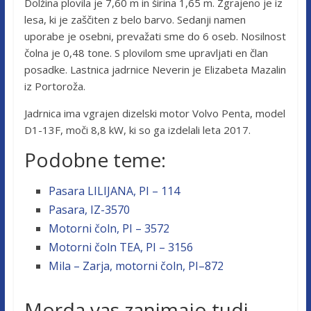
Dolžina plovila je 7,60 m in širina 1,65 m. Zgrajeno je iz
lesa, ki je zaščiten z belo barvo. Sedanji namen
uporabe je osebni, prevažati sme do 6 oseb. Nosilnost
čolna je 0,48 tone. S plovilom sme upravljati en član
posadke. Lastnica jadrnice Neverin je Elizabeta Mazalin
iz Portoroža.
Jadrnica ima vgrajen dizelski motor Volvo Penta, model
D1-13F, moči 8,8 kW, ki so ga izdelali leta 2017.
Podobne teme:
Pasara LILIJANA, PI – 114
Pasara, IZ-3570
Motorni čoln, PI – 3572
Motorni čoln TEA, PI – 3156
Mila – Zarja, motorni čoln, PI–872
Morda vas zanimajo tudi