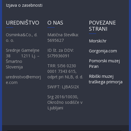
Izjava o zasebnosti
UREDNIŠTVO
O NAS
POVEZANE
STRANI
Osminka&Co., d.
Matična številka:
o. o.
5695627
Morski.hr
Srednje Gameljne
ID št. za DDV:
Gorgonija.com
38 1211 Lj. –
SI79936091
Pomorski muzej
Šmartno
TRR: SI56 0230
Piran
Slovenija
0001 7343 615,
Ribiški muzej
urednistvo@emorj
odprt pri NLB, d. d.
traškega primorja
e.com
SWIFT: LJBASI2X
Srg 2016/10030,
Okrožno sodišče v
Ljubljani