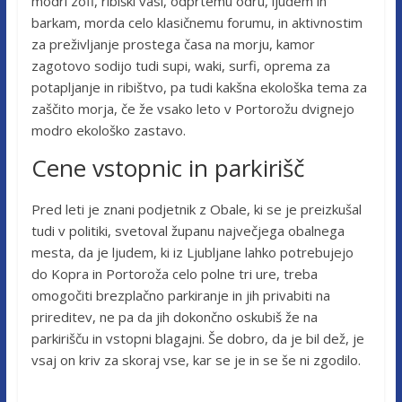
modri zofi, ribiški vasi, odprtemu odru, ljudem in
barkam, morda celo klasičnemu forumu, in aktivnostim
za preživljanje prostega časa na morju, kamor
zagotovo sodijo tudi supi, waki, surfi, oprema za
potapljanje in ribištvo, pa tudi kakšna ekološka tema za
zaščito morja, če že vsako leto v Portorožu dvignejo
modro ekološko zastavo.
Cene vstopnic in parkirišč
Pred leti je znani podjetnik z Obale, ki se je preizkušal
tudi v politiki, svetoval županu največjega obalnega
mesta, da je ljudem, ki iz Ljubljane lahko potrebujejo
do Kopra in Portoroža celo polne tri ure, treba
omogočiti brezplačno parkiranje in jih privabiti na
prireditev, ne pa da jih dokončno oskubiš že na
parkirišču in vstopni blagajni. Še dobro, da je bil dež, je
vsaj on kriv za skoraj vse, kar se je in se še ni zgodilo.