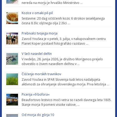
nereda na morju je hrvaško Ministrstvo …
Kozice v omaki pil-pil
Sestavine: 20 dag očiščenih kozic 6 strokov sesekljanega
česna 8 žlic oljčnega olja 2 žlici …
Prebivalci tvojega morja
Zavod YouSea je v petek, 3. julija, v nakupovalnem centru
Planet Koper postavil fotografsko razstavo …
V Seči nasedel delfin
V nedeljo, 28. junija 2026, je društvo Morigenos prejelo
obvestilo o živem nasedlem delfinu v …
Čiščenje morskih travnikov
Zavod YouSea in SPAR Slovenija tudi letos nadaljujeta
aktivnosti za ohranjanje slovenskega morja. Prva letošnja …
Picerija »9 bofora«
Beaufortovo lestvico moči vetra so razvili davnega leta 1805.
Stanje morja 9 pomeni visoke valove, …
Od morja do górja 10