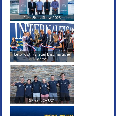
Reka Boat Show 2023
Leto 7, št. 78; Stari blišč navtične
dame
SP za ILCA U21