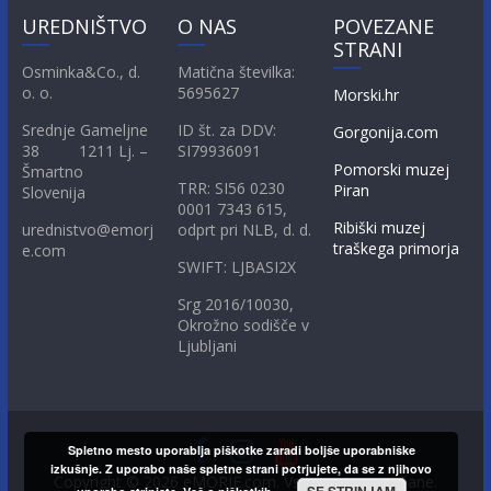
UREDNIŠTVO
O NAS
POVEZANE
STRANI
Osminka&Co., d.
Matična številka:
o. o.
5695627
Morski.hr
Srednje Gameljne
ID št. za DDV:
Gorgonija.com
38 1211 Lj. –
SI79936091
Pomorski muzej
Šmartno
TRR: SI56 0230
Piran
Slovenija
0001 7343 615,
Ribiški muzej
urednistvo@emorj
odprt pri NLB, d. d.
traškega primorja
e.com
SWIFT: LJBASI2X
Srg 2016/10030,
Okrožno sodišče v
Ljubljani
Spletno mesto uporablja piškotke zaradi boljše uporabniške
izkušnje. Z uporabo naše spletne strani potrjujete, da se z njihovo
Copyright © 2026
eMORJE.com
. Vse pravice pridržane.