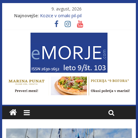
9. avgust, 2026
Najnovejše:
Kozice v omaki pil-pil
Leto 9, št. 103; Licenca brez morja
Od morja do gorja 11
Murterske barke v slovenskem morju št. 9
Poletje, ki ponuja več