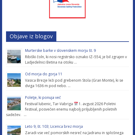
Objave iz blogov
Murterske barke v slovenskem morju št. 9
Ribiški čoln, ki nosi registrsko oznako IZ–554, je bil zgrajen v
Ladjedelnici Betina na otoku …
Od morja do gorja 11
Vasica Brezje leži pod grebenom Stola (Gran Monte), ki se
dviga 1636 m pod nebo. …
Poletje, ki ponuja več
Festival lubenic, Tar-Vabriga
1. avgust 2026 Poletni
festival, posvečen enemu najbolj priljubljenih poletnih
sadežev. …
Leto 9, št. 103; Licenca brez morja
Zaradi vse več pomorskih nesreč na Jadranu in splošnega