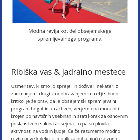
Modna revija kot del obsejemskega
spremljevalnega programa.
Ribiška vas & jadralno mestece
Usmeritev, ki smo jo sprejeli in doživeli, nekateri z
zanimanjem, drugi z odobravanjem in tretji s hudo
kritiko. Je že prav, da je obsejemski spremljevalni
program bogat in atraktiven, verjetno pa mora biti
krojen po navtičnih vsebinah in stati korak za osnovnim
poslanstvom salona ali sejma, to pa so plovila,
aktivnosti na vodi in ljudje. Če že razumemo modno
revijo nove kolekcije kopalk za prihajajočo sezono,