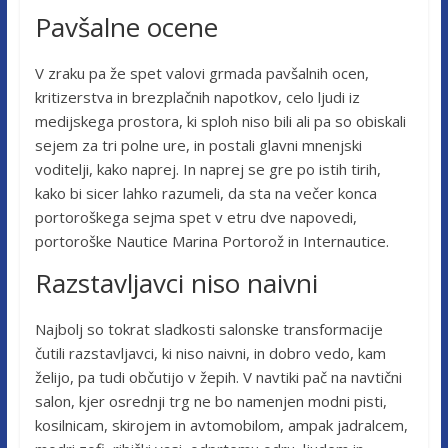
Pavšalne ocene
V zraku pa že spet valovi grmada pavšalnih ocen,
kritizerstva in brezplačnih napotkov, celo ljudi iz
medijskega prostora, ki sploh niso bili ali pa so obiskali
sejem za tri polne ure, in postali glavni mnenjski
voditelji, kako naprej. In naprej se gre po istih tirih,
kako bi sicer lahko razumeli, da sta na večer konca
portoroškega sejma spet v etru dve napovedi,
portoroške Nautice Marina Portorož in Internautice.
Razstavljavci niso naivni
Najbolj so tokrat sladkosti salonske transformacije
čutili razstavljavci, ki niso naivni, in dobro vedo, kam
želijo, pa tudi občutijo v žepih. V navtiki pač na navtični
salon, kjer osrednji trg ne bo namenjen modni pisti,
kosilnicam, skirojem in avtomobilom, ampak jadralcem,