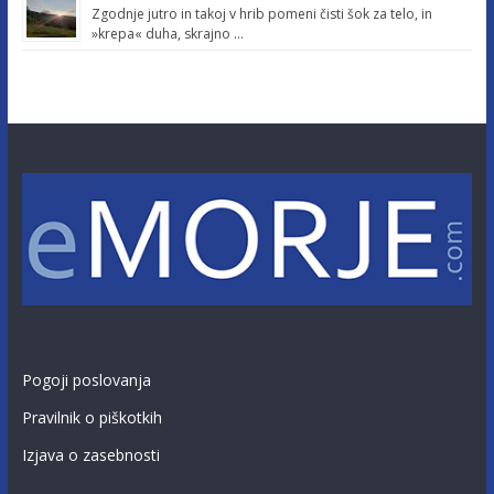
Zgodnje jutro in takoj v hrib pomeni čisti šok za telo, in
»krepa« duha, skrajno …
Pogoji poslovanja
Pravilnik o piškotkih
Izjava o zasebnosti