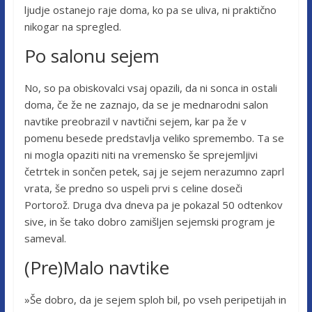
ljudje ostanejo raje doma, ko pa se uliva, ni praktično
nikogar na spregled.
Po salonu sejem
No, so pa obiskovalci vsaj opazili, da ni sonca in ostali
doma, če že ne zaznajo, da se je mednarodni salon
navtike preobrazil v navtični sejem, kar pa že v
pomenu besede predstavlja veliko spremembo. Ta se
ni mogla opaziti niti na vremensko še sprejemljivi
četrtek in sončen petek, saj je sejem nerazumno zaprl
vrata, še predno so uspeli prvi s celine doseči
Portorož. Druga dva dneva pa je pokazal 50 odtenkov
sive, in še tako dobro zamišljen sejemski program je
sameval.
(Pre)Malo navtike
»Še dobro, da je sejem sploh bil, po vseh peripetijah in