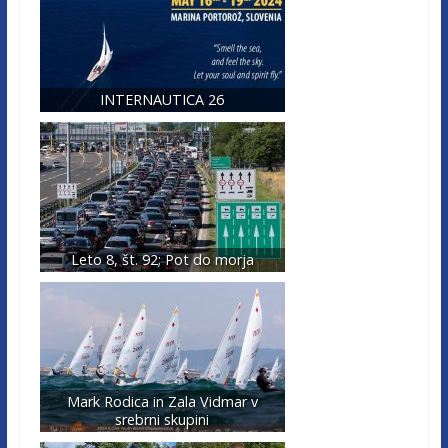
INTERNAUTICA 26
Leto 8, št. 92; Pot do morja
Mark Rodica in Zala Vidmar v
srebrni skupini