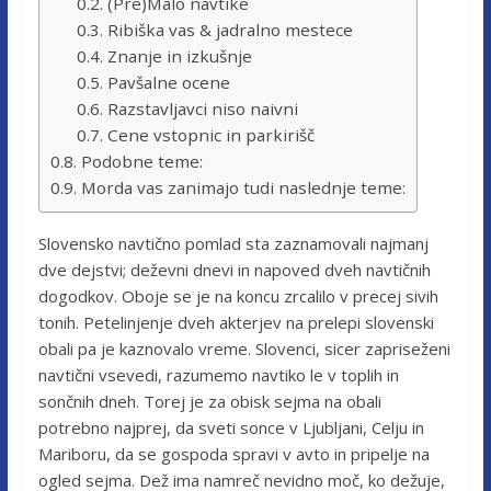
(Pre)Malo navtike
Ribiška vas & jadralno mestece
Znanje in izkušnje
Pavšalne ocene
Razstavljavci niso naivni
Cene vstopnic in parkirišč
Podobne teme:
Morda vas zanimajo tudi naslednje teme:
Slovensko navtično pomlad sta zaznamovali najmanj
dve dejstvi; deževni dnevi in napoved dveh navtičnih
dogodkov. Oboje se je na koncu zrcalilo v precej sivih
tonih. Petelinjenje dveh akterjev na prelepi slovenski
obali pa je kaznovalo vreme. Slovenci, sicer zapriseženi
navtični vsevedi, razumemo navtiko le v toplih in
sončnih dneh. Torej je za obisk sejma na obali
potrebno najprej, da sveti sonce v Ljubljani, Celju in
Mariboru, da se gospoda spravi v avto in pripelje na
ogled sejma. Dež ima namreč nevidno moč, ko dežuje,