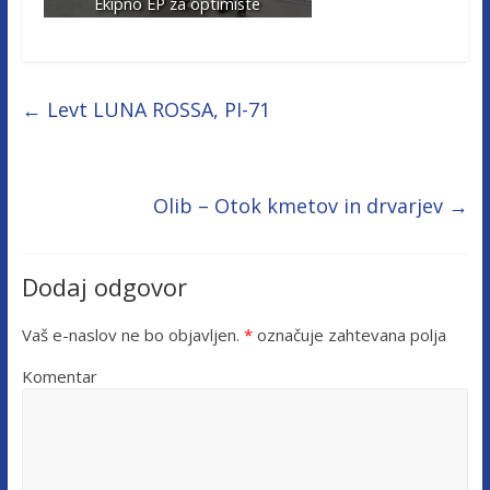
Ekipno EP za optimiste
←
Levt LUNA ROSSA, PI-71
Olib – Otok kmetov in drvarjev
→
Dodaj odgovor
Vaš e-naslov ne bo objavljen.
*
označuje zahtevana polja
Komentar