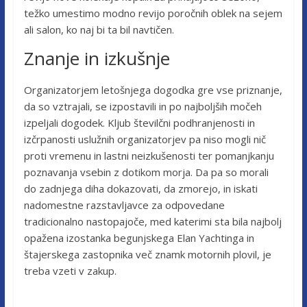
težko umestimo modno revijo poročnih oblek na sejem
ali salon, ko naj bi ta bil navtičen.
Znanje in izkušnje
Organizatorjem letošnjega dogodka gre vse priznanje,
da so vztrajali, se izpostavili in po najboljših močeh
izpeljali dogodek. Kljub številčni podhranjenosti in
izčrpanosti uslužnih organizatorjev pa niso mogli nič
proti vremenu in lastni neizkušenosti ter pomanjkanju
poznavanja vsebin z dotikom morja. Da pa so morali
do zadnjega diha dokazovati, da zmorejo, in iskati
nadomestne razstavljavce za odpovedane
tradicionalno nastopajoče, med katerimi sta bila najbolj
opažena izostanka begunjskega Elan Yachtinga in
štajerskega zastopnika več znamk motornih plovil, je
treba vzeti v zakup.