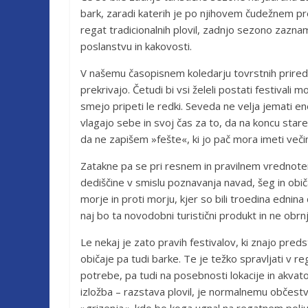
bark, zaradi katerih je po njihovem čudežnem pr
regat tradicionalnih plovil, zadnjo sezono zaznam
poslanstvu in kakovosti.
V našemu časopisnem koledarju tovrstnih priredi
prekrivajo. Četudi bi vsi želeli postati festivali 
smejo pripeti le redki. Seveda ne velja jemati e
vlagajo sebe in svoj čas za to, da na koncu star
da ne zapišem »fešte«, ki jo pač mora imeti večin
Zatakne pa se pri resnem in pravilnem vrednoten
dediščine v smislu poznavanja navad, šeg in običaj
morje in proti morju, kjer so bili troedina ednin
naj bo ta novodobni turistični produkt in ne obrn
Le nekaj je zato pravih festivalov, ki znajo preds
običaje pa tudi barke. Te je težko spravljati v r
potrebe, pa tudi na posebnosti lokacije in akvato
izložba – razstava plovil, je normalnemu občestvu