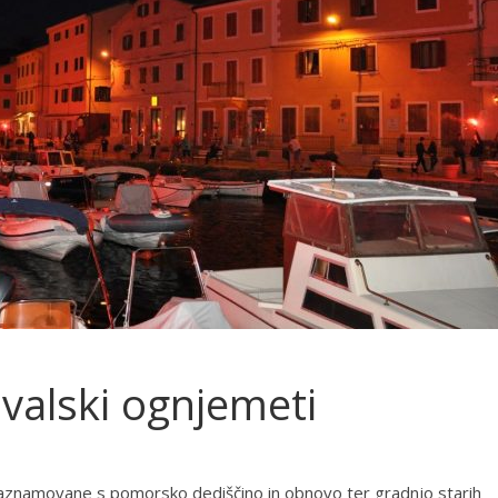
tivalski ognjemeti
 zaznamovane s pomorsko dediščino in obnovo ter gradnjo starih