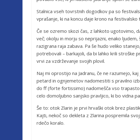
Stalnica vseh tovrstnih dogodkov pa so festivals
vprašanje, ki na koncu daje krono na festivalsko 
Če se ozremo skozi čas, z lahkoto ugotovimo, 
več; okolju in morju so neprijazni, enako ljudem,
razigrana raja zabava. Pa še hudo veliko stanejo,
potrebovali – barkajoli, da bi lahko krili stroške 
vrvi za vzdrževanje svojih plovil.
Naj mi oprostijo na Jadranu, če ne razumejo, k
petard in ognjemetov nadomestiti s pravilno izb
do ff (forte fortissimo) nadomešča vso trapasto
celo domoljubno sanjsko pravljico, ki bo vidna pa
Še to: otok Zlarin je prvi hrvaški otok brez plas
Kajti, nekoč so dekleta z Zlarina pospremila svoj
rdečo koralo.