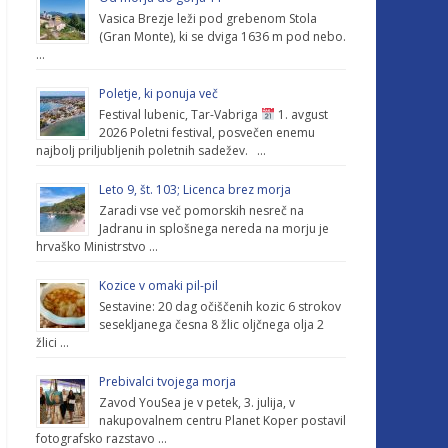
Vasica Brezje leži pod grebenom Stola
(Gran Monte), ki se dviga 1636 m pod nebo.
…
Poletje, ki ponuja več
Festival lubenic, Tar-Vabriga
1. avgust
2026 Poletni festival, posvečen enemu
najbolj priljubljenih poletnih sadežev. …
Leto 9, št. 103; Licenca brez morja
Zaradi vse več pomorskih nesreč na
Jadranu in splošnega nereda na morju je
hrvaško Ministrstvo …
Kozice v omaki pil-pil
Sestavine: 20 dag očiščenih kozic 6 strokov
sesekljanega česna 8 žlic oljčnega olja 2
žlici …
Prebivalci tvojega morja
Zavod YouSea je v petek, 3. julija, v
nakupovalnem centru Planet Koper postavil
fotografsko razstavo …