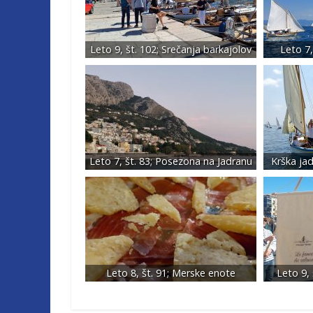
Leto 9, št. 102; Srečanja barkajolov
Leto 7,
Leto 7, št. 83; Posezona na Jadranu
Krška ja
Leto 8, št. 91; Merske enote
Leto 9, 