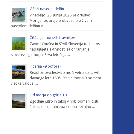
V Seči nasedel delfin
V nedeljo, 28. junija 2026, je društvo
Morigenos prejelo obvestilo o živem
nasedlem delfinu v …
Čiščenje morskih travnikov
Zavod YouSea in SPAR Slovenija tudi letos
nadaljujeta aktivnosti za ohranjanje
slovenskega morja. Prva letošnja …
Picerija »9 bofora«
Beaufortovo lestvico moči vetra so razvili
davnega leta 1805. Stanje morja 9 pomeni
visoke valove, …
Od morja do górja 10
Zgodnje jutro in takoj v hrib pomeni čisti
šok za telo, in »krepa« duha, skrajno …