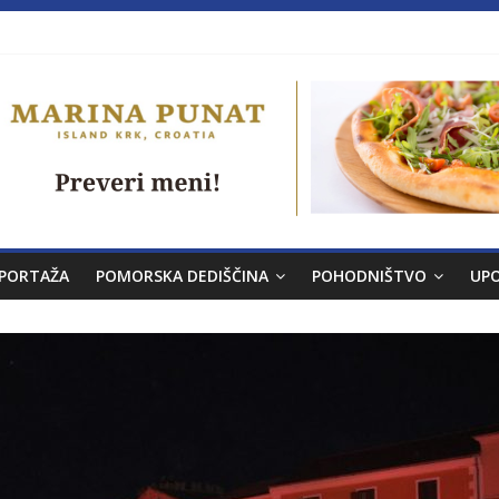
a brez morja
venskem morju št. 9
PORTAŽA
POMORSKA DEDIŠČINA
POHODNIŠTVO
UP