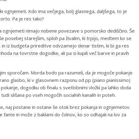
ki ognjemeti. Kdo ima večjega, bolj glasnega, daljšega, to je
torto. Pa je res tako?
da ognjemeti nimajo nobene povezave s pomorsko dediščino. Še
 še posebej starejšim, sploh pa živalim, ki trpijo, medtem ko se
 in iz budgeta prireditve odvzamejo denar tistim, ki bi ga res
prihoda na tovrstne dogodke, ali pa si kupili več barve in pravih
aj jim sporočam. Morda bodo pa razumeli, da je mogoče pokanje
rano glasbo, ki v glasovnem razponu od pp (piano pianissimo)
 pokanje, dogodku ob finalu s svetlobnimi vložki pa lahko doda
 tudi slišana po vseh mogočih socialnih kanalih in poteh.
tike, naj postane in ostane še otok brez pokanja in ognjemetov.
e fante in može z baklami do čolnov, ko so odhajali na lov za