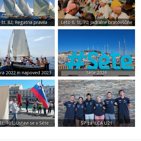
 št. 82; Regatna pravila
Leto 6, št. 70; Jadralne bratovščine
dra 2022 in napoved 2023
Sète 2026
št. 101; Ustavi se v Séte
SP za ILCA U21