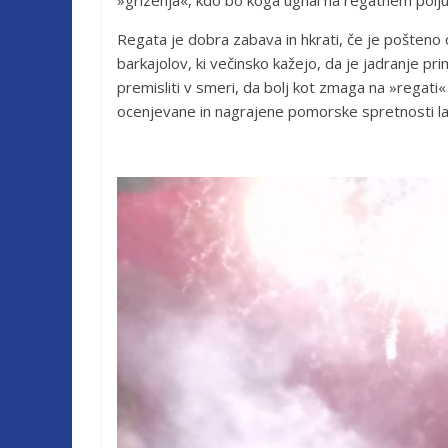
»grizenja«, kdo bo koga ugnal na regatnem polju in
Regata je dobra zabava in hkrati, če je pošteno o
barkajolov, ki večinsko kažejo, da je jadranje pr
premisliti v smeri, da bolj kot zmaga na »regati«
ocenjevane in nagrajene pomorske spretnosti lahk