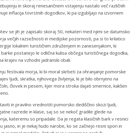
ebujenju in skoraj renesančnem vstajenju nastalo več različnih
uje inflacija tovrstnih dogodkov, ki pa izgubljajo na izvornem
tev se jih je zapisalo skoraj 50, nekateri med njimi se datumsko
morja večjih razsežnosti in medijske pozornosti, pa si to krilatico
nergije lokalnim turističnim združenjem in zanesenjakom, ki
e barke postanejo le odlična kulisa občega turističnega dogodka,
a krajev na vzhodni jadranski obali.
ju festivala morja, ki bi moral skrbeti za ohranjanje pomorske
ev ljudi, skratka, njihovega življenja, ki je bilo obrnjeno na
a čoln, človek in pesem, kjer mora stroka dajati smernice, kakšen
jeno.
taviti in pravilno vrednotiti pomorsko dediščino skozi ljudi,
egatne razrede in klase, saj so se nekoč gradile glede na
rija, kateremu so pripadale. Da je regata klasičnih bark v resnici
 jasno, in je nekaj hudo narobe, ko se začnejo resni spori in