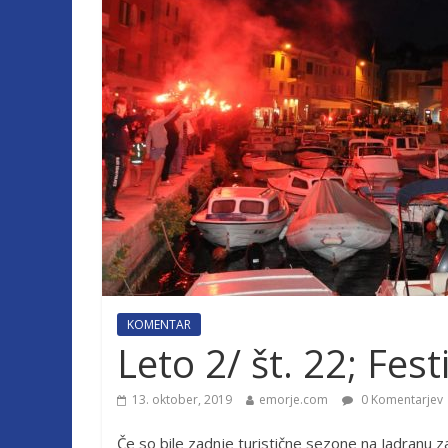
KOMENTAR
Leto 2/ št. 22; Fes
13. oktober, 2019
emorje.com
0 Komentarjev
Če so bile zadnje turistične sezone na Jadranu