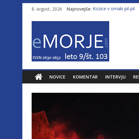
8. avgust, 2026
Najnovejše:
Kozice v omaki pil-pil
Leto 9, št. 103; Licenc
Od morja do gorja 11
Murterske barke v slo
Poletje, ki ponuja več
NOVICE
KOMENTAR
INTERVJU
RE