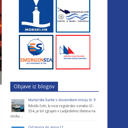
Objave iz blogov
Murterske barke v slovenskem morju št. 9
Ribiški čoln, ki nosi registrsko oznako IZ–
554, je bil zgrajen v Ladjedelnici Betina na
otoku …
Od morja do gorja 11