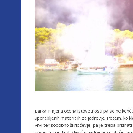
Barka in njena ocena istovetnosti pa se ne konča 
uporabljenih materialih za jadrevje. Potem, ko kla
vrvi ter sodobno škripčevje, pa je treba priznat
povabiti vse, ki jih klasično jadranje sploh še zan