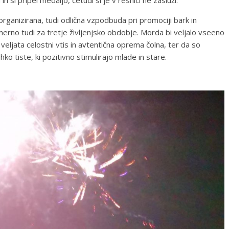
 si pripel medaljo, četudi si je v resnici ne zasluži.
rganizirana, tudi odlična vzpodbuda pri promociji bark in
imerno tudi za tretje življenjsko obdobje. Morda bi veljalo vseeno
 veljata celostni vtis in avtentična oprema čolna, ter da so
o tiste, ki pozitivno stimulirajo mlade in stare.