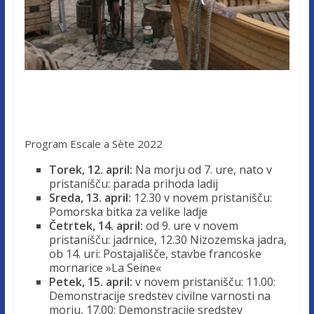
Program Escale a Sète 2022
Torek, 12. april:
Na morju od 7. ure, nato v
pristanišču: parada prihoda ladij
Sreda, 13. april:
12.30 v novem pristanišču:
Pomorska bitka za velike ladje
Četrtek, 14. april:
od 9. ure v novem
pristanišču: jadrnice, 12.30 Nizozemska jadra,
ob 14. uri: Postajališče, stavbe francoske
mornarice »La Seine«
Petek, 15. april:
v novem pristanišču: 11.00:
Demonstracije sredstev civilne varnosti na
morju, 17.00: Demonstracije sredstev