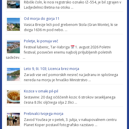
Ribiški čoln, ki nosi registrsko oznako IZ–554, je bil zgrajen v
Ladjedelnici Betina na otoku …
Od morja do gorja 11
Vasica Brezje leži pod grebenom Stola (Gran Monte), ki se
dviga 1636 m pod nebo. …
Poletje, ki ponuja več
Festival lubenic, Tar-Vabriga
1. avgust 2026 Poletni
festival, posvečen enemu najbolj priljubljenih poletnih
sadežev. …
Leto 9, št. 103; Licenca brez morja
Zaradi vse več pomorskih nesreč na Jadranu in splošnega
nereda na morju je hrvaško Ministrstvo …
Kozice v omaki pil-pil
Sestavine: 20 dag očiščenih kozic 6 strokov sesekljanega
česna 8 žlic oljčnega olja 2 žlici …
Prebivalci tvojega morja
Zavod YouSea je v petek, 3. julija, v nakupovalnem centru
Planet Koper postavil fotografsko razstavo …