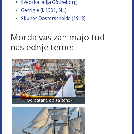
Švedska ladja Götheborg
Gerrigje (l. 1901, NL)
Škuner Oosterschelde (1918)
Morda vas zanimajo tudi
naslednje teme:
»Od batane do tartane«