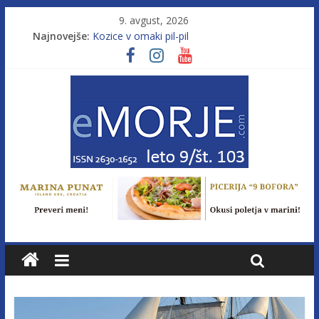
9. avgust, 2026
Najnovejše:
Kozice v omaki pil-pil
Leto 9, št. 103; Licenca brez morja
Od morja do gorja 11
Murterske barke v slovenskem morju št. 9
Poletje, ki ponuja več