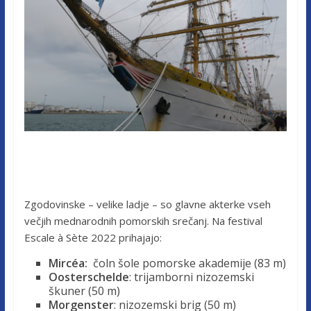
Zgodovinske – velike ladje – so glavne akterke vseh
večjih mednarodnih pomorskih srečanj. Na festival
Escale à Sète 2022 prihajajo:
Mircéa:
čoln šole pomorske akademije (83 m)
Oosterschelde
: trijamborni nizozemski
škuner (50 m)
Morgenster
: nizozemski brig (50 m)