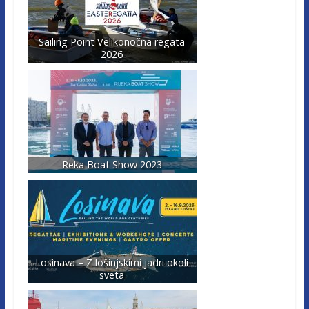
Sailing Point Velikonočna regata
2026
Reka Boat Show 2023
Losinava – Z lošinjskimi jadri okoli
sveta