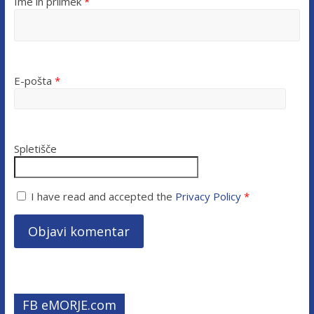
Ime in priimek
*
E-pošta
*
Spletišče
I have read and accepted the
Privacy Policy
*
FB eMORJE.com