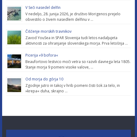
V Seči nasedel delfin
V nedeljo, 28. junija 2026, je društvo Morigenos prejelo
obvestilo o živem nasedlem delfinu v …
Čiščenje morskih travnikov
Zavod YouSea in SPAR Slovenija tudi letos nadaljujeta
aktivnosti za ohranjanje slovenskega morja. Prva letošnja …
Picerija »9 bofora«
Beaufortovo lestvico moči vetra so razvili davnega leta 1805.
Stanje morja 9 pomeni visoke valove, …
Od morja do górja 10
Zgodnje jutro in takoj v hrib pomeni čisti šok za telo, in
»krepa« duha, skrajno …