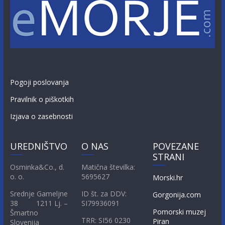
Pogoji poslovanja
Pravilnik o piškotkih
Izjava o zasebnosti
UREDNIŠTVO
O NAS
POVEZANE
STRANI
Osminka&Co., d.
Matična številka:
o. o.
5695627
Morski.hr
Srednje Gameljne
ID št. za DDV:
Gorgonija.com
38 1211 Lj. –
SI79936091
Pomorski muzej
Šmartno
TRR: SI56 0230
Piran
Slovenija