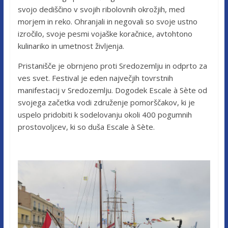
svojo dediščino v svojih ribolovnih okrožjih, med
morjem in reko. Ohranjali in negovali so svoje ustno
izročilo, svoje pesmi vojaške koračnice, avtohtono
kulinariko in umetnost življenja.
Pristanišče je obrnjeno proti Sredozemlju in odprto za
ves svet. Festival je eden največjih tovrstnih
manifestacij v Sredozemlju. Dogodek Escale à Sète od
svojega začetka vodi združenje pomorščakov, ki je
uspelo pridobiti k sodelovanju okoli 400 pogumnih
prostovoljcev, ki so duša Escale à Sète.