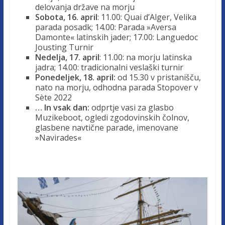
delovanja države na morju
Sobota, 16. april
: 11.00: Quai d’Alger, Velika
parada posadk; 14.00: Parada »Aversa
Damonte« latinskih jader; 17.00: Languedoc
Jousting Turnir
Nedelja, 17. april
: 11.00: na morju latinska
jadra; 14.00: tradicionalni veslaški turnir
Ponedeljek, 18. april:
od 15.30 v pristanišču,
nato na morju, odhodna parada Stopover v
Sète 2022
… In vsak
dan:
odprtje vasi za glasbo
Muzikeboot, ogledi zgodovinskih čolnov,
glasbene navtične parade, imenovane
»Navirades«