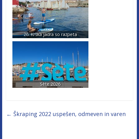
26. Krška jadra so razpeta
Sète 2026
←
Škraping 2022 uspešen, odmeven in varen