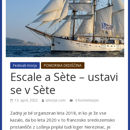
Festivali morja
POMORSKA DEDIŠČINA
Escale a Sète – ustavi
se v Sète
13. april, 2022
emorje.com
0 Komentarjev
Zadnji je bil organiziran leta 2018, in ko je že vse
kazalo, da bo leta 2020 v to francosko sredozemsko
pristanišče z Lošinja priplul tudi loger Nerezinac, je