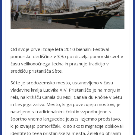
Od svoje prve izdaje leta 2010 bienalni Festival
pomorske dediščine
v Sètu
pozdravlja pomorski svet v
času velikonočnega tedna in praznuje tradicijo v
središču pristanišča Sète.
Sète je sredozemsko mesto, ustanovljeno v času
vladavine kralja Ludvika XIV. Pristanišče je na morju in
reki, na križišču Canala du Midi, Canala du Rhône v Sètu
in Levjega zaliva. Mesto, ki ga povezujejo mostovi, je
naseljeno s tradicionalnimi čolni in vzpodbujeno s
športno vnemo languedoc jousts; izjemno predstavo,
ki jo izvajajo pomorščaki, ki so skozi migracije oblikovali
identiteto tega pristaniškega mesta. Želeli so ohraniti