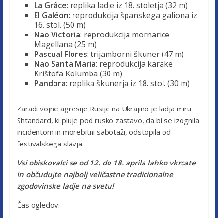
La Grâce
: replika ladje iz 18. stoletja (32 m)
El Galéon
: reprodukcija španskega galiona iz
16. stol. (50 m)
Nao Victoria
: reprodukcija mornarice
Magellana (25 m)
Pascual Flores
: trijamborni škuner (47 m)
Nao Santa Maria
: reprodukcija karake
Krištofa Kolumba (30 m)
Pandora
: replika škunerja iz 18. stol. (30 m)
Zaradi vojne agresije Rusije na Ukrajino je ladja miru
Shtandard, ki pluje pod rusko zastavo, da bi se izognila
incidentom in morebitni sabotaži, odstopila od
festivalskega slavja.
Vsi obiskovalci se od 12. do 18. aprila lahko vkrcate
in občudujte najbolj veličastne tradicionalne
zgodovinske ladje na svetu!
Čas ogledov: