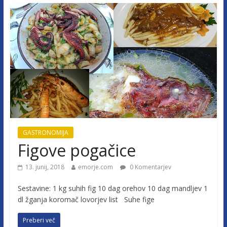
GASTRONOMIJA
Figove pogačice
13. junij, 2018
emorje.com
0 Komentarjev
Sestavine: 1 kg suhih fig 10 dag orehov 10 dag mandljev 1
dl žganja koromač lovorjev list Suhe fige
Preberi več