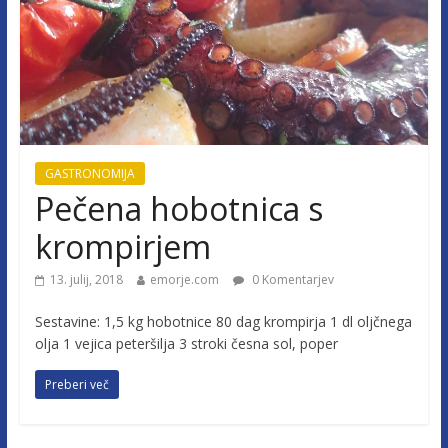
GASTRONOMIJA
Pečena hobotnica s
krompirjem
13. julij, 2018
emorje.com
0 Komentarjev
Sestavine: 1,5 kg hobotnice 80 dag krompirja 1 dl oljčnega
olja 1 vejica peteršilja 3 stroki česna sol, poper
Preberi več