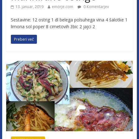
13. januar, 2019
emorje.com
0 Komentarjev
Sestavine: 12 ostrig 1 dl belega polsuhega vina 4 šalotke 1
limona sol poper 8 cimetovih žbic 2 jajci 2
Preberi več