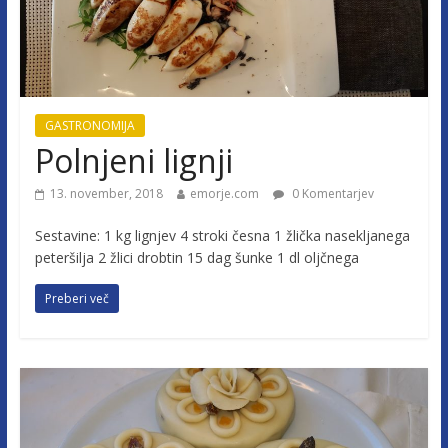
GASTRONOMIJA
Polnjeni lignji
13. november, 2018
emorje.com
0 Komentarjev
Sestavine: 1 kg lignjev 4 stroki česna 1 žlička nasekljanega
peteršilja 2 žlici drobtin 15 dag šunke 1 dl oljčnega
Preberi več