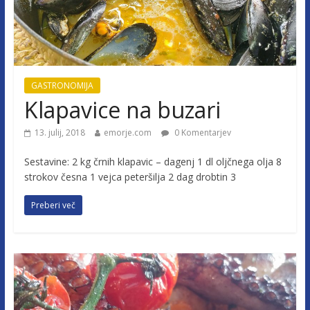
GASTRONOMIJA
Klapavice na buzari
13. julij, 2018
emorje.com
0 Komentarjev
Sestavine: 2 kg črnih klapavic – dagenj 1 dl oljčnega olja 8
strokov česna 1 vejca peteršilja 2 dag drobtin 3
Preberi več