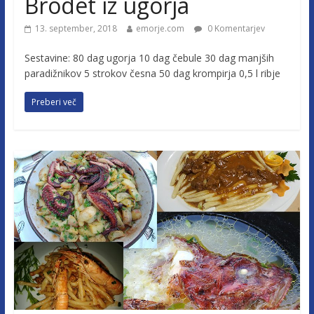
Brodet iz ugorja
13. september, 2018
emorje.com
0 Komentarjev
Sestavine: 80 dag ugorja 10 dag čebule 30 dag manjših
paradižnikov 5 strokov česna 50 dag krompirja 0,5 l ribje
Preberi več