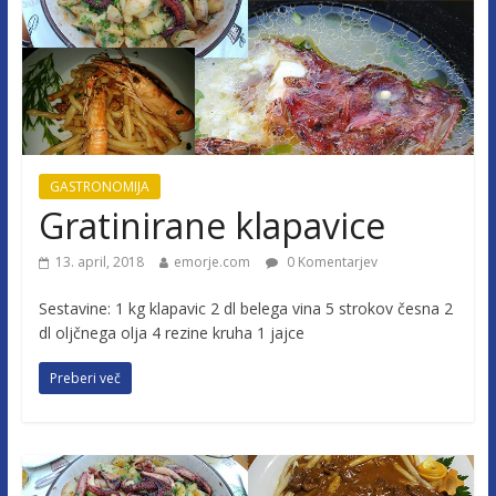
GASTRONOMIJA
Gratinirane klapavice
13. april, 2018
emorje.com
0 Komentarjev
Sestavine: 1 kg klapavic 2 dl belega vina 5 strokov česna 2
dl oljčnega olja 4 rezine kruha 1 jajce
Preberi več