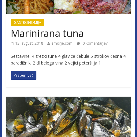
GASTRONOMIJA
Marinirana tuna
13. avgust, 2018
emorje.com
0 Komentarjev
Sestavine: 4 zrezki tune 4 glavice čebule 5 strokov česna 4
paradižniki 2 dl belega vina 2 vejici peteršilja 1
Preberi več