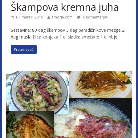
Škampova kremna juha
13. marec, 2019
emorje.com
0 Komentarjev
Sestavine: 80 dag škampov 3 dag paradižnikove mezge 2
dag masla žlica konjaka 1 dl sladke smetane 1 dl ribje
Preberi več