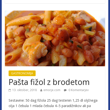
GASTRONOMIJA
Pašta fižol z brodetom
13. oktober, 2018
emorje.com
0 Komentarjev
Sestavine: 50 dag fižola 25 dag testenin 1,25 dl oljčnega
olja 1 čebula 1 mlada čebula 4–5 paradižnikov ali pa