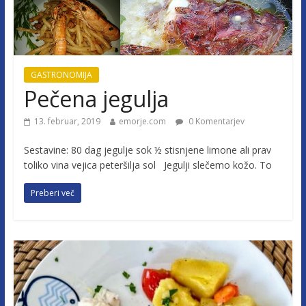
GASTRONOMIJA
Pečena jegulja
13. februar, 2019
emorje.com
0 Komentarjev
Sestavine: 80 dag jegulje sok ½ stisnjene limone ali prav
toliko vina vejica peteršilja sol Jegulji slečemo kožo. To
Preberi več