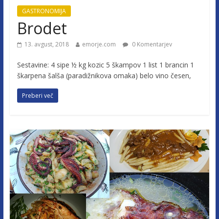
GASTRONOMIJA
Brodet
13. avgust, 2018
emorje.com
0 Komentarjev
Sestavine: 4 sipe ½ kg kozic 5 škampov 1 list 1 brancin 1
škarpena šalša (paradižnikova omaka) belo vino česen,
Preberi več