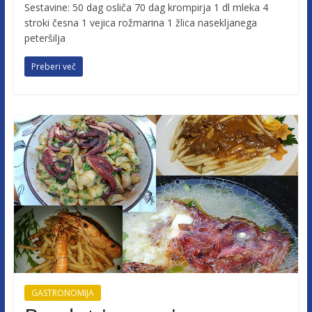
Sestavine: 50 dag osliča 70 dag krompirja 1 dl mleka 4
stroki česna 1 vejica rožmarina 1 žlica nasekljanega
peteršilja
Preberi več
GASTRONOMIJA