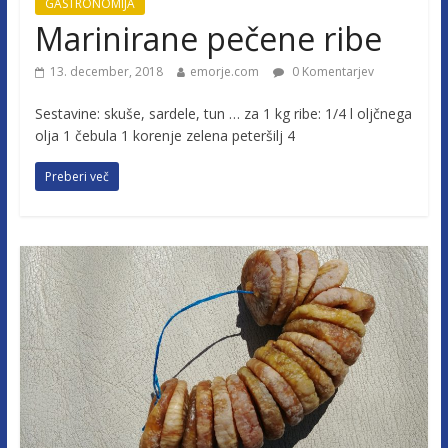
GASTRONOMIJA
Marinirane pečene ribe
13. december, 2018
emorje.com
0 Komentarjev
Sestavine: skuše, sardele, tun … za 1 kg ribe: 1/4 l oljčnega
olja 1 čebula 1 korenje zelena peteršilj 4
Preberi več