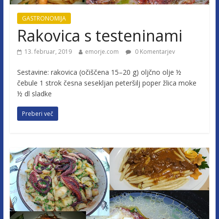
GASTRONOMIJA
Rakovica s testeninami
13. februar, 2019
emorje.com
0 Komentarjev
Sestavine: rakovica (očiščena 15–20 g) oljčno olje ½
čebule 1 strok česna sesekljan peteršilj poper žlica moke
½ dl sladke
Preberi več