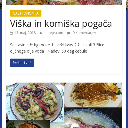
GASTRONOMIJA
Viška in komiška pogača
13. maj, 2018
emorje.com
0 Komentarjev
Sestavine: ½ kg moke 1 sveži kvas 2 žlici soli 3 žlice
oljčnega olja voda Nadev: 50 dag čebule
Preberi več