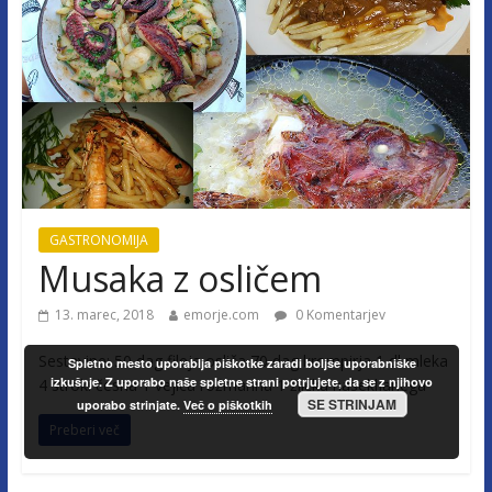
GASTRONOMIJA
Musaka z osličem
13. marec, 2018
emorje.com
0 Komentarjev
Sestavine: 50 dag fileja osliča 70 dag krompirja 1 dl mleka
Spletno mesto uporablja piškotke zaradi boljše uporabniške
izkušnje. Z uporabo naše spletne strani potrjujete, da se z njihovo
4 stroki česna 1 vejica rožmarina 1 žlička nasekljanega
SE STRINJAM
uporabo strinjate.
Več o piškotkih
Preberi več