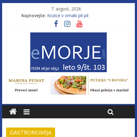
7. avgust, 2026
Poletje, ki ponuja več
Najnovejše:
Kozice v omaki pil-pil
Leto 9, št. 103; Licenca brez morja
Od morja do gorja 11
Pasara IZ–554
GASTRONOMIJA