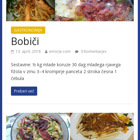
GASTRONOMIJA
Bobiči
13. april, 2018
emorje.com
0 Komentarjev
Sestavine: ½ kg mlade koruze 30 dag mladega rjavega
fižola v zrnu 3–4 krompirje panceta 2 stroka česna 1
čebula
Preberi več