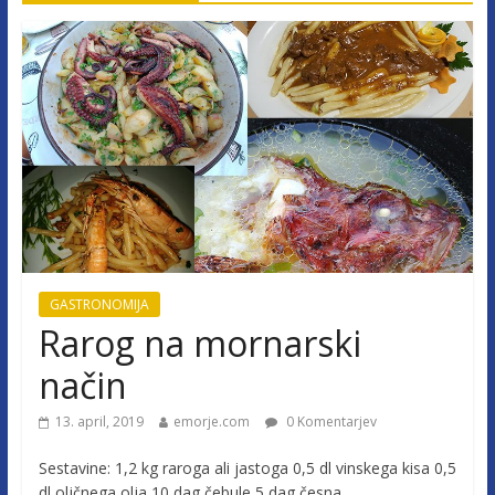
GASTRONOMIJA
Rarog na mornarski
način
13. april, 2019
emorje.com
0 Komentarjev
Sestavine: 1,2 kg raroga ali jastoga 0,5 dl vinskega kisa 0,5
dl oljčnega olja 10 dag čebule 5 dag česna