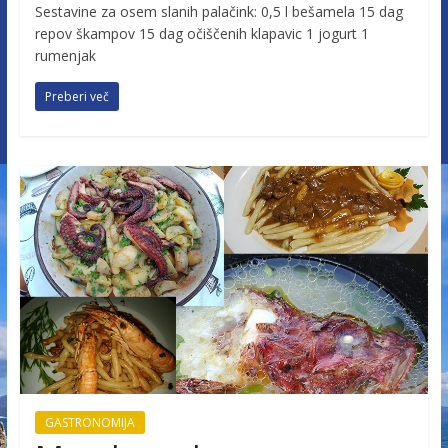
Sestavine za osem slanih palačink: 0,5 l bešamela 15 dag
repov škampov 15 dag očiščenih klapavic 1 jogurt 1
rumenjak
Preberi več
GASTRONOMIJA