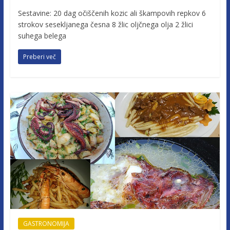
Sestavine: 20 dag očiščenih kozic ali škampovih repkov 6
strokov sesekljanega česna 8 žlic oljčnega olja 2 žlici
suhega belega
Preberi več
GASTRONOMIJA