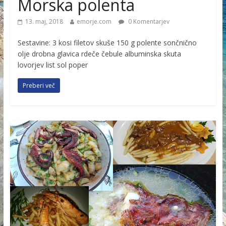
Morska polenta
13. maj, 2018
emorje.com
0 Komentarjev
Sestavine: 3 kosi filetov skuše 150 g polente sončnično
olje drobna glavica rdeče čebule albuminska skuta
lovorjev list sol poper
Preberi več