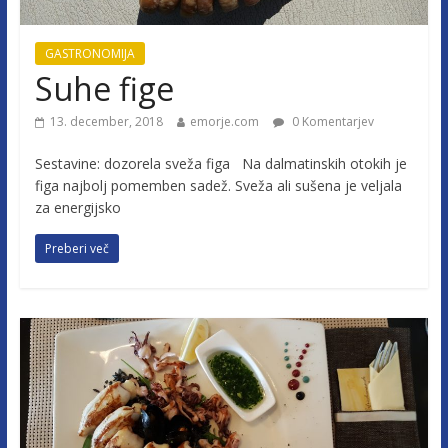
GASTRONOMIJA
Suhe fige
13. december, 2018
emorje.com
0 Komentarjev
Sestavine: dozorela sveža figa Na dalmatinskih otokih je
figa najbolj pomemben sadež. Sveža ali sušena je veljala
za energijsko
Preberi več