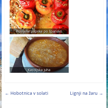
Polnjene paprike po špansko
Kastiljska juha
←
Hobotnica v solati
Lignji na žaru
→