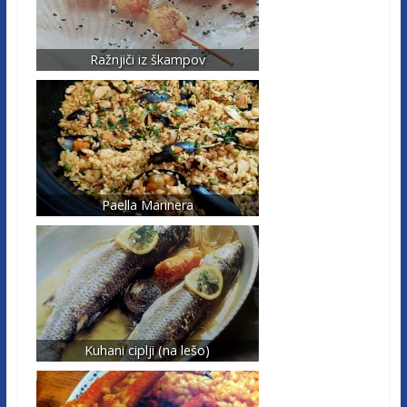
Ražnjiči iz škampov
Paella Marinera
Kuhani ciplji (na lešo)