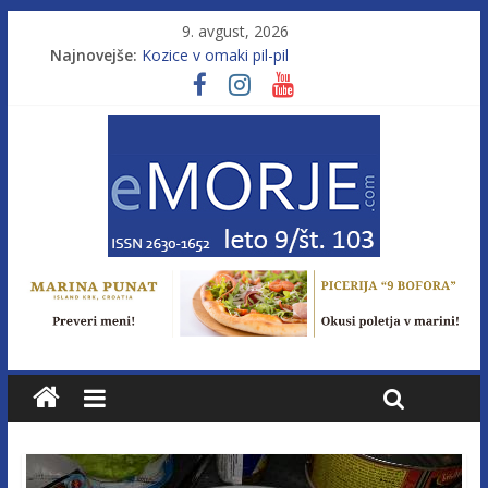
9. avgust, 2026
Najnovejše:
Kozice v omaki pil-pil
Leto 9, št. 103; Licenca brez morja
Od morja do gorja 11
Murterske barke v slovenskem morju št. 9
Poletje, ki ponuja več