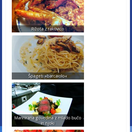
Rižota z rakovico
Špageti »barcaiolo«
Marinirana govedina z mlado bučo
in njoki