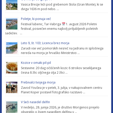
Vasica Brezje leži pod grebenom Stola (Gran Monte), ki se
dviga 1636 m pod nebo. …
Poletje, ki ponuja več
Festival lubenic, Tar-Vabriga
1. avgust 2026 Poletni
festival, posvečen enemu najbolj priljubljenih poletnih
sadežev. …
Leto 9, št. 103; Licenca brez morja
Zaradi vse več pomorskih nesreč na Jadranu in splošnega
nereda na morju je hrvaško Ministrstvo …
Kozice v omaki pil-pil
Sestavine: 20 dag očiščenih kozic 6 strokov sesekljanega
česna 8 žlic oljčnega olja 2 žlici …
Prebivalci tvojega morja
Zavod YouSea je v petek, 3. julija, v nakupovalnem centru
Planet Koper postavil fotografsko razstavo …
V Seči nasedel delfin
V nedeljo, 28. junija 2026, je društvo Morigenos prejelo
obvestilo o živem nasedlem delfinu v …