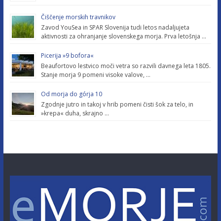
Čiščenje morskih travnikov
Zavod YouSea in SPAR Slovenija tudi letos nadaljujeta
aktivnosti za ohranjanje slovenskega morja. Prva letošnja …
Picerija »9 bofora«
Beaufortovo lestvico moči vetra so razvili davnega leta 1805.
Stanje morja 9 pomeni visoke valove, …
Od morja do górja 10
Zgodnje jutro in takoj v hrib pomeni čisti šok za telo, in
»krepa« duha, skrajno …