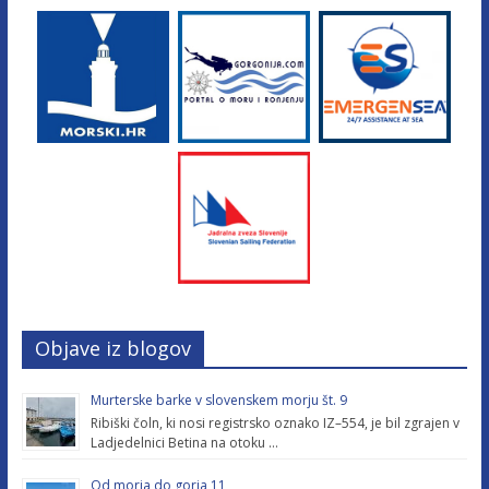
Objave iz blogov
Murterske barke v slovenskem morju št. 9
Ribiški čoln, ki nosi registrsko oznako IZ–554, je bil zgrajen v
Ladjedelnici Betina na otoku …
Od morja do gorja 11