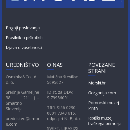
Pogoji poslovanja
Pravilnik o piškotkih
Izjava o zasebnosti
UREDNIŠTVO
O NAS
POVEZANE
STRANI
Osminka&Co., d.
Matična številka:
o. o.
5695627
Morski.hr
Srednje Gameljne
ID št. za DDV:
Gorgonija.com
38 1211 Lj. –
SI79936091
Pomorski muzej
Šmartno
TRR: SI56 0230
Piran
Slovenija
0001 7343 615,
Ribiški muzej
urednistvo@emorj
odprt pri NLB, d. d.
traškega primorja
e.com
SWIFT: LJBASI2X