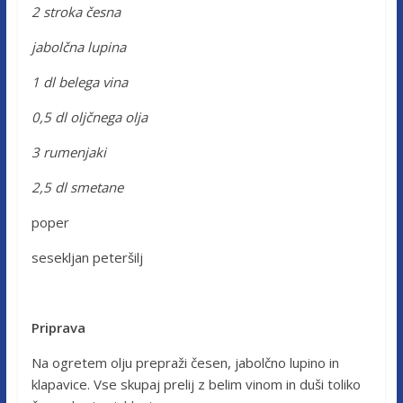
2 stroka česna
jabolčna lupina
1 dl belega vina
0,5 dl oljčnega olja
3 rumenjaki
2,5 dl smetane
poper
sesekljan peteršilj
Priprava
Na ogretem olju prepraži česen, jabolčno lupino in
klapavice. Vse skupaj prelij z belim vinom in duši toliko