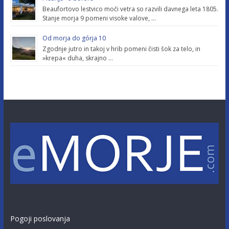
Beaufortovo lestvico moči vetra so razvili davnega leta 1805.
Stanje morja 9 pomeni visoke valove, …
Od morja do górja 10
Zgodnje jutro in takoj v hrib pomeni čisti šok za telo, in
»krepa« duha, skrajno …
Pogoji poslovanja