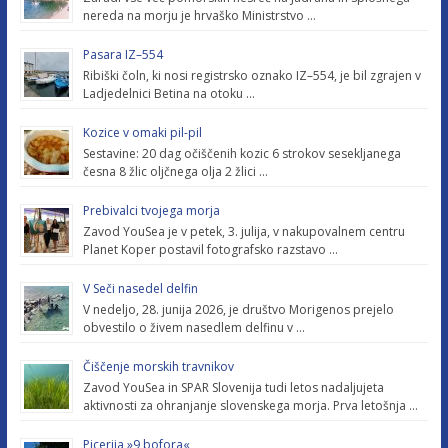
nereda na morju je hrvaško Ministrstvo …
Pasara IZ–554
Ribiški čoln, ki nosi registrsko oznako IZ–554, je bil zgrajen v
Ladjedelnici Betina na otoku …
Kozice v omaki pil-pil
Sestavine: 20 dag očiščenih kozic 6 strokov sesekljanega
česna 8 žlic oljčnega olja 2 žlici …
Prebivalci tvojega morja
Zavod YouSea je v petek, 3. julija, v nakupovalnem centru
Planet Koper postavil fotografsko razstavo …
V Seči nasedel delfin
V nedeljo, 28. junija 2026, je društvo Morigenos prejelo
obvestilo o živem nasedlem delfinu v …
Čiščenje morskih travnikov
Zavod YouSea in SPAR Slovenija tudi letos nadaljujeta
aktivnosti za ohranjanje slovenskega morja. Prva letošnja …
Picerija »9 bofora«