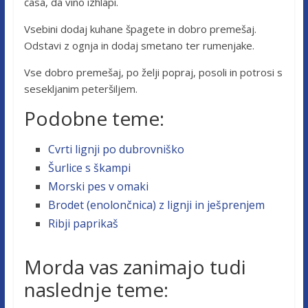
časa, da vino izhlapi.
Vsebini dodaj kuhane špagete in dobro premešaj.
Odstavi z ognja in dodaj smetano ter rumenjake.
Vse dobro premešaj, po želji popraj, posoli in potrosi s
sesekljanim peteršiljem.
Podobne teme:
Cvrti lignji po dubrovniško
Šurlice s škampi
Morski pes v omaki
Brodet (enolončnica) z lignji in ješprenjem
Ribji paprikaš
Morda vas zanimajo tudi
naslednje teme: