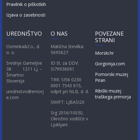
Pravilnik o piškotkih
Izjava o zasebnosti
UREDNIŠTVO
O NAS
POVEZANE
STRANI
Osminka&Co., d.
Matična številka:
o. o.
5695627
Morski.hr
Srednje Gameljne
ID št. za DDV:
Gorgonija.com
38 1211 Lj. –
SI79936091
Pomorski muzej
Šmartno
TRR: SI56 0230
Piran
Slovenija
0001 7343 615,
Ribiški muzej
urednistvo@emorj
odprt pri NLB, d. d.
traškega primorja
e.com
SWIFT: LJBASI2X
Srg 2016/10030,
Okrožno sodišče v
Ljubljani