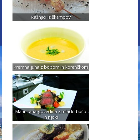
Ražnjiči iz škampov
Kremna juha z bobom in korenčkom
Marinirana govedina z mlado bučo
in njoki