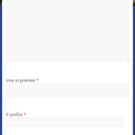
Ime in priimek
*
E-pošta
*