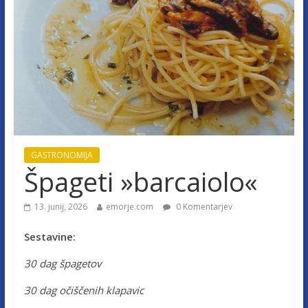
GASTRONOMIJA
Špageti »barcaiolo«
13. junij, 2026
emorje.com
0 Komentarjev
Sestavine:
30 dag špagetov
30 dag očiščenih klapavic