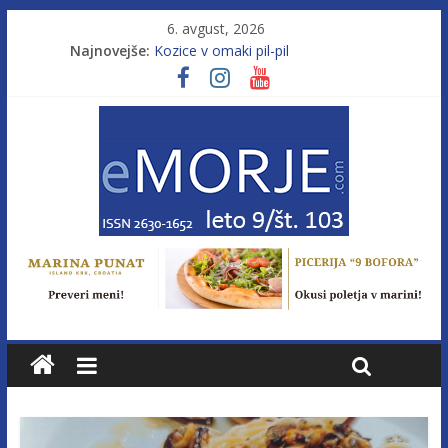
6. avgust, 2026
Najnovejše:
Kozice v omaki pil-pil
Leto 9, št. 103; Licenca brez morja
Od morja do gorja 11
Pasara IZ–554
Poletje, ki ponuja več