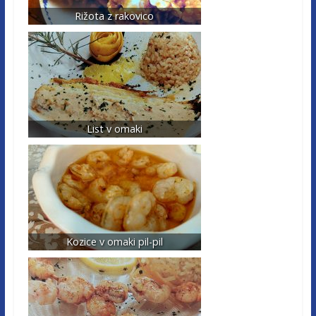
Rižota z rakovico
List v omaki
Kozice v omaki pil-pil