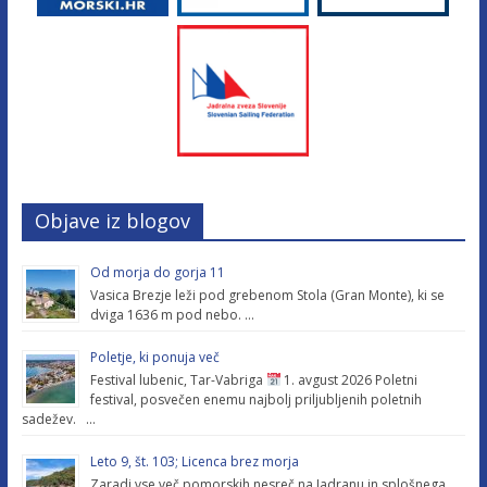
Objave iz blogov
Od morja do gorja 11
Vasica Brezje leži pod grebenom Stola (Gran Monte), ki se
dviga 1636 m pod nebo. …
Poletje, ki ponuja več
Festival lubenic, Tar-Vabriga
1. avgust 2026 Poletni
festival, posvečen enemu najbolj priljubljenih poletnih
sadežev. …
Leto 9, št. 103; Licenca brez morja
Zaradi vse več pomorskih nesreč na Jadranu in splošnega