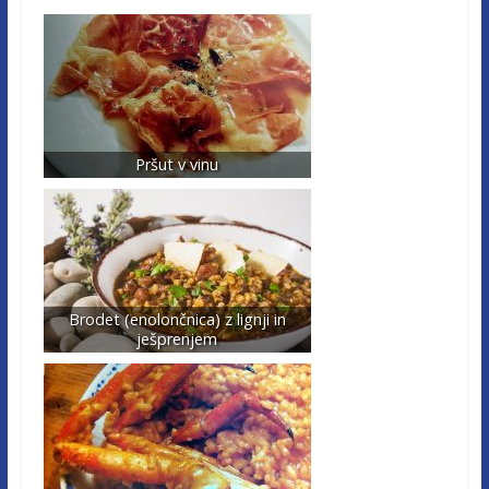
Pršut v vinu
Brodet (enolončnica) z lignji in
ješprenjem