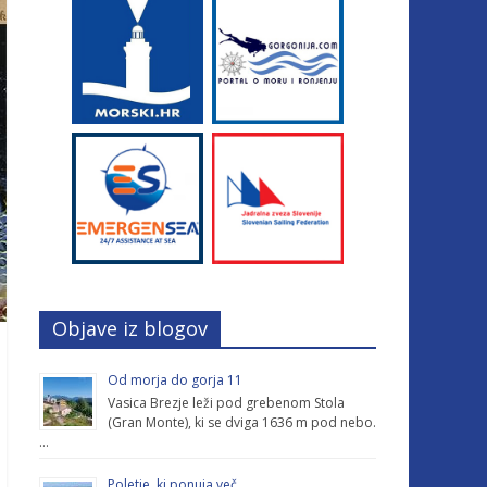
Objave iz blogov
Od morja do gorja 11
Vasica Brezje leži pod grebenom Stola
(Gran Monte), ki se dviga 1636 m pod nebo.
…
Poletje, ki ponuja več