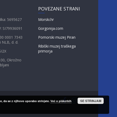
POVEZANE STRANI
ilka: 5695627
Morski.hr
V: SI79936091
Gorgonija.com
230 0001 7343
Pomorski muzej Piran
i NLB, d. d.
Ribiški muzej traškega
SI2X
primorja
030, Okrožno
bljani
SE STRINJAM
e, da se z njihovo uporabo strinjate.
Več o piškotkih