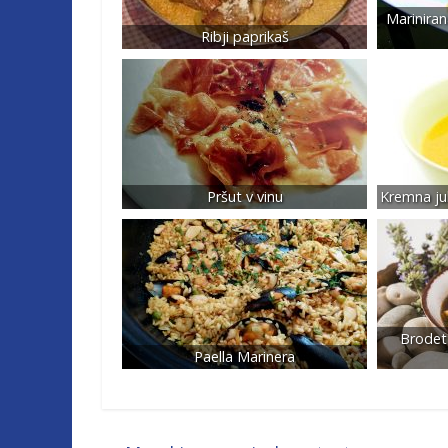
Marinira
Ribji paprikaš
Pršut v vinu
Kremna ju
Brodet 
Paella Marinera