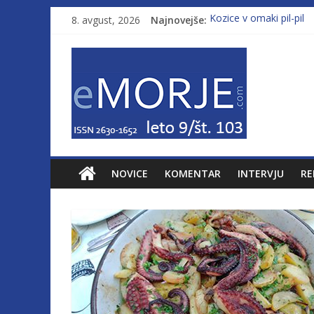
8. avgust, 2026
Najnovejše:
Kozice v omaki pil-pil
Leto 9, št. 103; Licenc
Od morja do gorja 11
Pasara IZ–554
Poletje, ki ponuja več
NOVICE
KOMENTAR
INTERVJU
RE