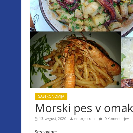
GASTRONOMIJA
Morski pes v omak
13. avgust, 2020
emorje.com
0 Komentarjev
Sestavine: