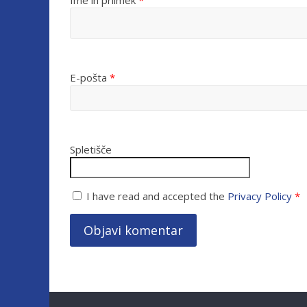
Ime in priimek
*
E-pošta
*
Spletišče
I have read and accepted the
Privacy Policy
*