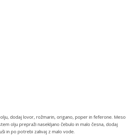
olju, dodaj lovor, rožmarin, origano, poper in feferone. Meso
istem olju prepraži nasekljano čebulo in malo česna, dodaj
uši in po potrebi zalivaj z malo vode.