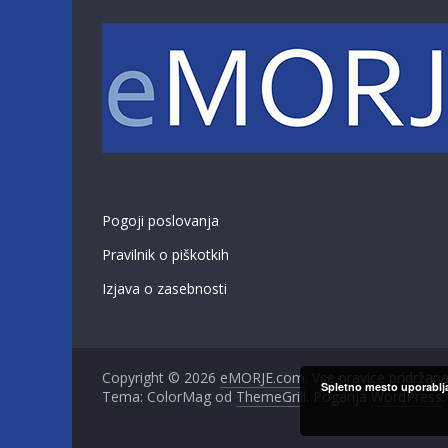
Pogoji poslovanja
Pravilnik o piškotkih
Izjava o zasebnosti
Copyright © 2026
eMORJE.com
. Vse pravice pridržane
Spletno mesto uporablja
Tema: ColorMag od
ThemeGrill
. Poganja
WordPress
.