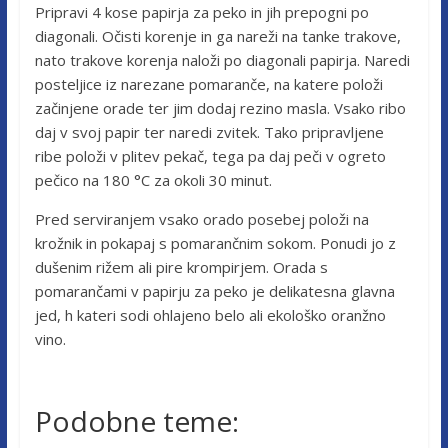
Pripravi 4 kose papirja za peko in jih prepogni po
diagonali. Očisti korenje in ga nareži na tanke trakove,
nato trakove korenja naloži po diagonali papirja. Naredi
posteljice iz narezane pomaranče, na katere položi
začinjene orade ter jim dodaj rezino masla. Vsako ribo
daj v svoj papir ter naredi zvitek. Tako pripravljene
ribe položi v plitev pekač, tega pa daj peči v ogreto
pečico na 180 °C za okoli 30 minut.
Pred serviranjem vsako orado posebej položi na
krožnik in pokapaj s pomarančnim sokom. Ponudi jo z
dušenim rižem ali pire krompirjem. Orada s
pomarančami v papirju za peko je delikatesna glavna
jed, h kateri sodi ohlajeno belo ali ekološko oranžno
vino.
Podobne teme: