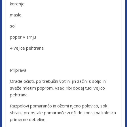
korenje
maslo
sol
poper v zrnju
4 vejice pehtrana
Priprava
Orade očisti, po trebušni votlini jih začini s soljo in
sveže mletim poprom, vsaki ribi dodaj tudi vejico
pehtrana.
Razpolovi pomarančo in ožemi njeno polovico, sok
shrani, preostale pomaranče zreži do konca na kolesca
primerne debeline.