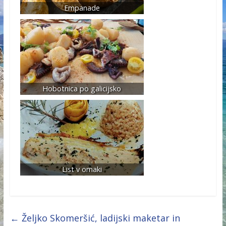
Empanade
Hobotnica po galicijsko
List v omaki
←
Željko Skomeršić, ladijski maketar in