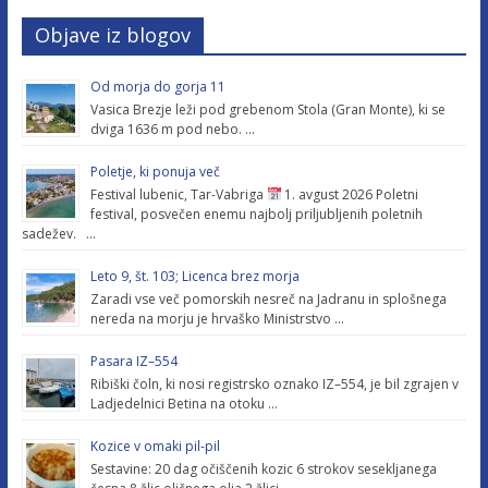
Objave iz blogov
Od morja do gorja 11
Vasica Brezje leži pod grebenom Stola (Gran Monte), ki se
dviga 1636 m pod nebo. …
Poletje, ki ponuja več
Festival lubenic, Tar-Vabriga
1. avgust 2026 Poletni
festival, posvečen enemu najbolj priljubljenih poletnih
sadežev. …
Leto 9, št. 103; Licenca brez morja
Zaradi vse več pomorskih nesreč na Jadranu in splošnega
nereda na morju je hrvaško Ministrstvo …
Pasara IZ–554
Ribiški čoln, ki nosi registrsko oznako IZ–554, je bil zgrajen v
Ladjedelnici Betina na otoku …
Kozice v omaki pil-pil
Sestavine: 20 dag očiščenih kozic 6 strokov sesekljanega