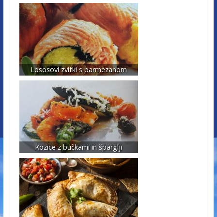
Lososovi zvitki s parmezanom
Kozice z bučkami in šparglji