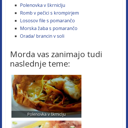
Polenovka v škrniclju
Romb v pečici s krompirjem
Lososov file s pomarančo
Morska žaba s pomarančo
Orada/ brancin v soli
Morda vas zanimajo tudi
naslednje teme:
Polenovka v škrniclju