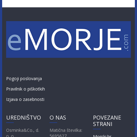
Pogoji poslovanja
Pravilnik o piškotkih
Izjava o zasebnosti
UREDNIŠTVO
O NAS
POVEZANE
STRANI
Osminka&Co., d.
Matična številka:
o. o.
5695627
Morski.hr