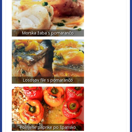
Morska žaba s pomarančo
Lososov file s pomarančo
Polnjene paprike po špansko