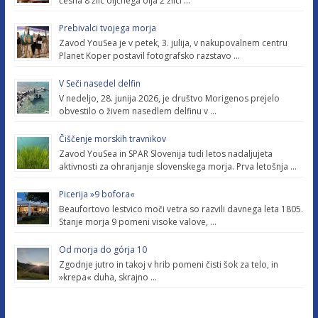
česna 8 žlic oljčnega olja 2 žlici …
Prebivalci tvojega morja
Zavod YouSea je v petek, 3. julija, v nakupovalnem centru
Planet Koper postavil fotografsko razstavo …
V Seči nasedel delfin
V nedeljo, 28. junija 2026, je društvo Morigenos prejelo
obvestilo o živem nasedlem delfinu v …
Čiščenje morskih travnikov
Zavod YouSea in SPAR Slovenija tudi letos nadaljujeta
aktivnosti za ohranjanje slovenskega morja. Prva letošnja …
Picerija »9 bofora«
Beaufortovo lestvico moči vetra so razvili davnega leta 1805.
Stanje morja 9 pomeni visoke valove, …
Od morja do górja 10
Zgodnje jutro in takoj v hrib pomeni čisti šok za telo, in
»krepa« duha, skrajno …