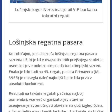
Lošinjski loger Nerezinac je bil VIP barka na
tokratni regati.
Lošinjska regatna pasara
Kot običajno, je najhitrejša lošinjska regatna pasara
razreda L5, ki je bil v dvajsetih letih prejšnjega stoletja
osem let (dve poletni olimpijadi) tudi olimpijski razred.
Enako je bilo tudi na 43. regati, pasara Primavera (ML
3955) je dosegla daleč najboljši čas in bila prva v
absolutni konkurenci.
Rezultati na takšnih regatah pač niso najbolj
pomembni, vse več organizatorjev stavi na
ocenjevanje avtentičnosti plovila in na obči izgled čolna,
s čimer želijo vzpodbuditi lastnike – barkajole, da bi čim