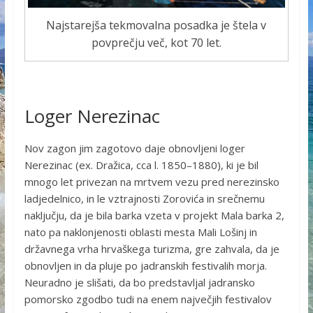
Najstarejša tekmovalna posadka je štela v
povprečju več, kot 70 let.
Loger Nerezinac
Nov zagon jim zagotovo daje obnovljeni loger
Nerezinac (ex. Dražica, cca l. 1850–1880), ki je bil
mnogo let privezan na mrtvem vezu pred nerezinsko
ladjedelnico, in le vztrajnosti Zorovića in srečnemu
naključju, da je bila barka vzeta v projekt Mala barka 2,
nato pa naklonjenosti oblasti mesta Mali Lošinj in
državnega vrha hrvaškega turizma, gre zahvala, da je
obnovljen in da pluje po jadranskih festivalih morja.
Neuradno je slišati, da bo predstavljal jadransko
pomorsko zgodbo tudi na enem največjih festivalov