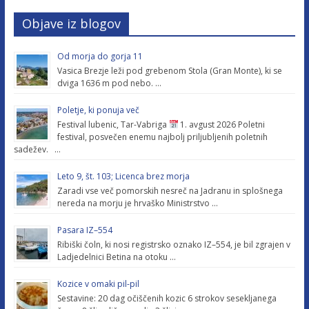
Objave iz blogov
Od morja do gorja 11
Vasica Brezje leži pod grebenom Stola (Gran Monte), ki se
dviga 1636 m pod nebo. …
Poletje, ki ponuja več
Festival lubenic, Tar-Vabriga
1. avgust 2026 Poletni
festival, posvečen enemu najbolj priljubljenih poletnih
sadežev. …
Leto 9, št. 103; Licenca brez morja
Zaradi vse več pomorskih nesreč na Jadranu in splošnega
nereda na morju je hrvaško Ministrstvo …
Pasara IZ–554
Ribiški čoln, ki nosi registrsko oznako IZ–554, je bil zgrajen v
Ladjedelnici Betina na otoku …
Kozice v omaki pil-pil
Sestavine: 20 dag očiščenih kozic 6 strokov sesekljanega