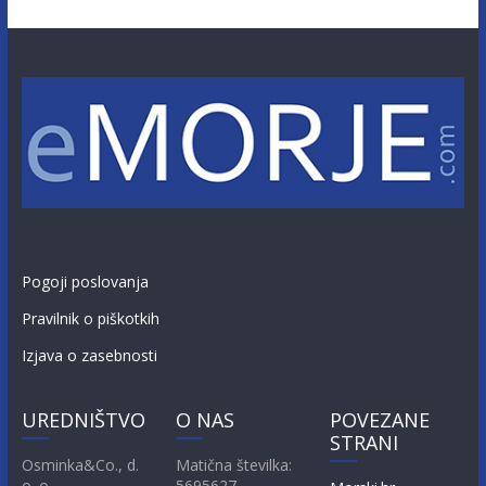
Pogoji poslovanja
Pravilnik o piškotkih
Izjava o zasebnosti
UREDNIŠTVO
O NAS
POVEZANE
STRANI
Osminka&Co., d.
Matična številka:
o. o.
5695627