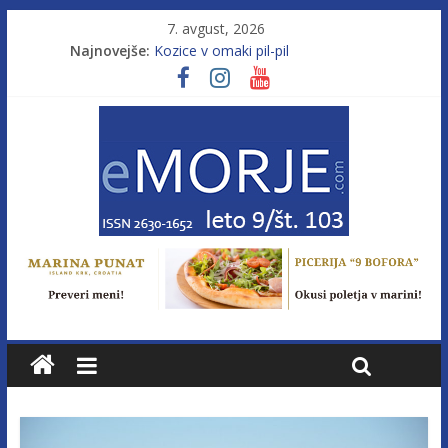
7. avgust, 2026
Najnovejše:
Kozice v omaki pil-pil
Leto 9, št. 103; Licenca brez morja
Od morja do gorja 11
Pasara IZ–554
Poletje, ki ponuja več