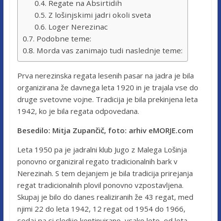
Regate na Absirtidih
Z lošinjskimi jadri okoli sveta
Loger Nerezinac
Podobne teme:
Morda vas zanimajo tudi naslednje teme:
Prva nerezinska regata lesenih pasar na jadra je bila
organizirana že davnega leta 1920 in je trajala vse do
druge svetovne vojne. Tradicija je bila prekinjena leta
1942, ko je bila regata odpovedana.
Besedilo: Mitja Zupančič, foto: arhiv eMORJE.com
Leta 1950 pa je jadralni klub Jugo z Malega Lošinja
ponovno organiziral regato tradicionalnih bark v
Nerezinah. S tem dejanjem je bila tradicija prirejanja
regat tradicionalnih plovil ponovno vzpostavljena.
Skupaj je bilo do danes realiziranih že 43 regat, med
njimi 22 do leta 1942, 12 regat od 1954 do 1966,
sedaj pa si sledijo kontinuirano, vsako leto, od leta