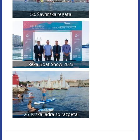
50. Šavrinska regata
Reka Boat Show 2023
26. Krška jadra so razpeta