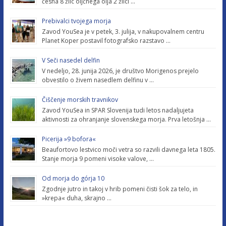
česna 8 žlic oljčnega olja 2 žlici …
Prebivalci tvojega morja
Zavod YouSea je v petek, 3. julija, v nakupovalnem centru
Planet Koper postavil fotografsko razstavo …
V Seči nasedel delfin
V nedeljo, 28. junija 2026, je društvo Morigenos prejelo
obvestilo o živem nasedlem delfinu v …
Čiščenje morskih travnikov
Zavod YouSea in SPAR Slovenija tudi letos nadaljujeta
aktivnosti za ohranjanje slovenskega morja. Prva letošnja …
Picerija »9 bofora«
Beaufortovo lestvico moči vetra so razvili davnega leta 1805.
Stanje morja 9 pomeni visoke valove, …
Od morja do górja 10
Zgodnje jutro in takoj v hrib pomeni čisti šok za telo, in
»krepa« duha, skrajno …