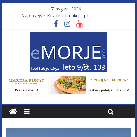
7. avgust, 2026
Najnovejše:
Kozice v omaki pil-pil
Leto 9, št. 103; Licenca brez morja
Od morja do gorja 11
Pasara IZ–554
Poletje, ki ponuja več