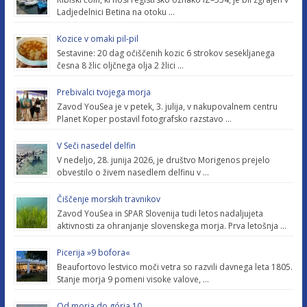
Ladjedelnici Betina na otoku …
Kozice v omaki pil-pil
Sestavine: 20 dag očiščenih kozic 6 strokov sesekljanega
česna 8 žlic oljčnega olja 2 žlici …
Prebivalci tvojega morja
Zavod YouSea je v petek, 3. julija, v nakupovalnem centru
Planet Koper postavil fotografsko razstavo …
V Seči nasedel delfin
V nedeljo, 28. junija 2026, je društvo Morigenos prejelo
obvestilo o živem nasedlem delfinu v …
Čiščenje morskih travnikov
Zavod YouSea in SPAR Slovenija tudi letos nadaljujeta
aktivnosti za ohranjanje slovenskega morja. Prva letošnja …
Picerija »9 bofora«
Beaufortovo lestvico moči vetra so razvili davnega leta 1805.
Stanje morja 9 pomeni visoke valove, …
Od morja do górja 10