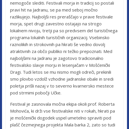
nemogoče slediti. Festivali morja in tradicij so postali
pravi hit na Jadranu, se pa med seboj močno
razlikujejo. Najboljši res preraščajo v prave festivale
morja, spet drugi zavestno ostajajo na strogo
lokalnem nivoju, tretji pa so predvsem del turističnega
programa lokalnih turističnih organizacij. Vsebinsko
raznolikih in strokovnih pa hkrati še vedno dovolj
atraktivnih za občo publiko ni težko prepoznati. Med
najboljšimi na Jadranu je zagotovo tradicionalno
festivalsko slavje morju in lesenjačam v Mošćenički
Dragi. Tudi letos se mu nismo mogli odreči, prekinili
smo plovbo vzdolž vzhodne jadranske obale in sredi
poletja prišli nazaj v to severno kvarnersko mestece
pod strmimi pobočji Učke.
Festival je zasnovala močna ekipa okoli prof. Roberta
Mohovića, ki drži vse festivalske niti v rokah, hkrati pa
je mošćenički dogodek uspel umetelno spraviti pod
plašč čezmejnega projekta Mala barka 2, zato so tudi