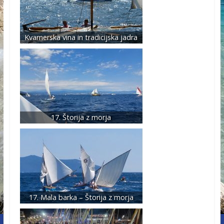
Kvarnerska vina in tradicijska jadra
17. Štorija z morja
17. Mala barka – Štorija z morja