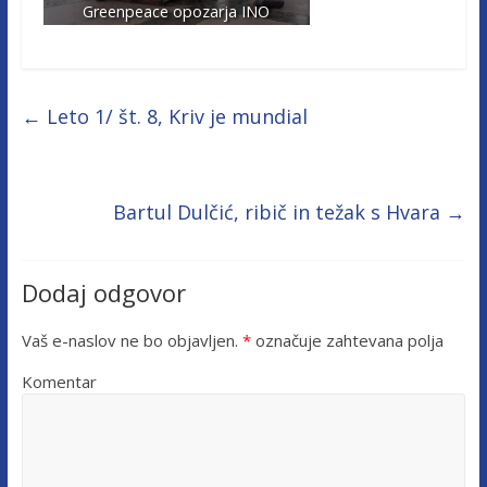
Greenpeace opozarja INO
←
Leto 1/ št. 8, Kriv je mundial
Bartul Dulčić, ribič in težak s Hvara
→
Dodaj odgovor
Vaš e-naslov ne bo objavljen.
*
označuje zahtevana polja
Komentar