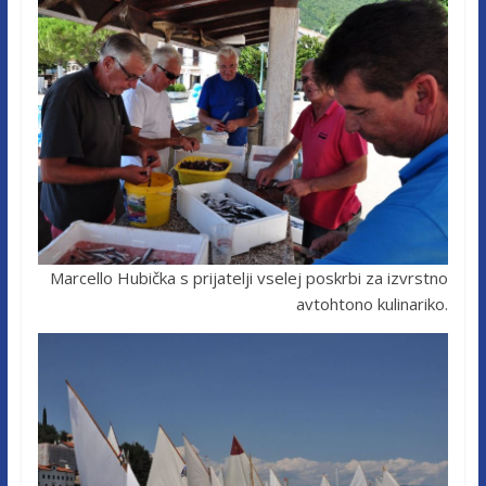
Marcello Hubička s prijatelji vselej poskrbi za izvrstno
avtohtono kulinariko.