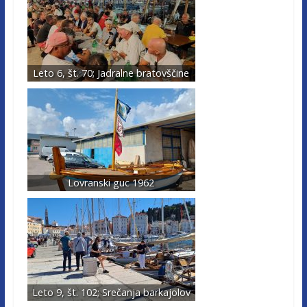
Leto 6, št. 70; Jadralne bratovščine
Lovranski guc 1962
Leto 9, št. 102; Srečanja barkajolov