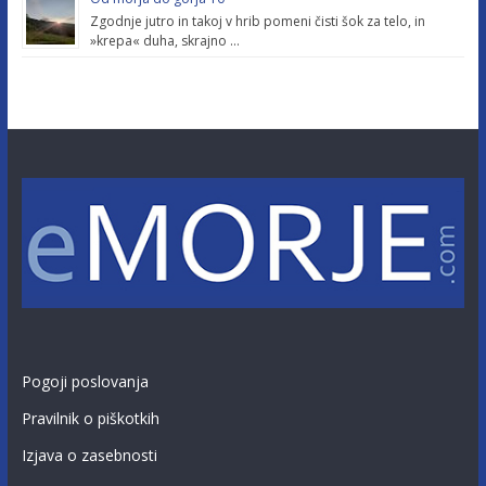
Zgodnje jutro in takoj v hrib pomeni čisti šok za telo, in
»krepa« duha, skrajno …
Pogoji poslovanja
Pravilnik o piškotkih
Izjava o zasebnosti