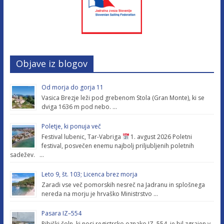
Objave iz blogov
Od morja do gorja 11
Vasica Brezje leži pod grebenom Stola (Gran Monte), ki se
dviga 1636 m pod nebo. …
Poletje, ki ponuja več
Festival lubenic, Tar-Vabriga
1. avgust 2026 Poletni
festival, posvečen enemu najbolj priljubljenih poletnih
sadežev. …
Leto 9, št. 103; Licenca brez morja
Zaradi vse več pomorskih nesreč na Jadranu in splošnega
nereda na morju je hrvaško Ministrstvo …
Pasara IZ–554
Ribiški čoln, ki nosi registrsko oznako IZ–554, je bil zgrajen v