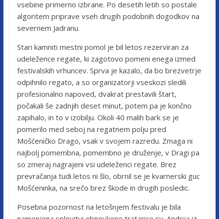
vsebine primerno izbrane. Po desetih letih so postale
algoritem priprave vseh drugih podobnih dogodkov na
severnem Jadranu.
Stari kamniti mestni pomol je bil letos rezerviran za
udeležence regate, ki zagotovo pomeni enega izmed
festivalskih vrhuncev. Sprva je kazalo, da bo brezvetrje
odpihnilo regato, a so organizatorji vseskozi sledili
profesionalno napoved, dvakrat prestavili štart,
počakali še zadnjih deset minut, potem pa je končno
zapihalo, in to v izobilju. Okoli 40 malih bark se je
pomerilo med seboj na regatnem polju pred
Mošćeničko Drago, vsak v svojem razredu. Zmaga ni
najbolj pomembna, pomembno je druženje, v Dragi pa
so zmeraj nagrajeni vsi udeleženci regate. Brez
prevračanja tudi letos ni šlo, obrnil se je kvarnerski guc
Mošćeninka, na srečo brez škode in drugih posledic.
Posebna pozornost na letošnjem festivalu je bila
namenjena splovitvi obnovljene tratarice sv. Andrija iz