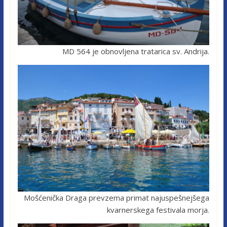
MD 564 je obnovljena tratarica sv. Andrija.
Mošćenička Draga prevzema primat najuspešnejšega
kvarnerskega festivala morja.