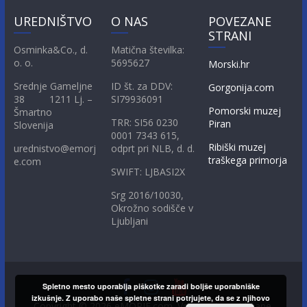
UREDNIŠTVO
O NAS
POVEZANE
STRANI
Osminka&Co., d.
Matična številka:
o. o.
5695627
Morski.hr
Srednje Gameljne
ID št. za DDV:
Gorgonija.com
38 1211 Lj. –
SI79936091
Pomorski muzej
Šmartno
TRR: SI56 0230
Piran
Slovenija
0001 7343 615,
Ribiški muzej
urednistvo@emorj
odprt pri NLB, d. d.
traškega primorja
e.com
SWIFT: LJBASI2X
Srg 2016/10030,
Okrožno sodišče v
Ljubljani
Spletno mesto uporablja piškotke zaradi boljše uporabniške
izkušnje. Z uporabo naše spletne strani potrjujete, da se z njihovo
Copyright © 2026
eMORJE.com
. Vse pravice pridržane.