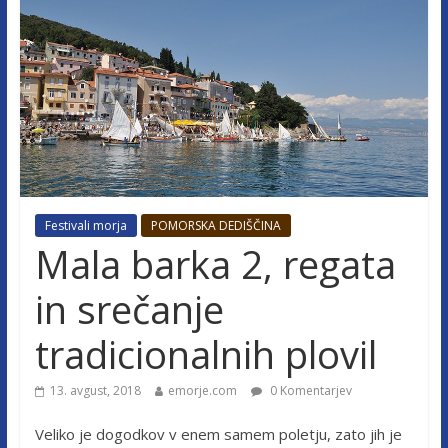
Festivali morja
POMORSKA DEDIŠČINA
Mala barka 2, regata
in srečanje
tradicionalnih plovil
13. avgust, 2018
emorje.com
0 Komentarjev
Veliko je dogodkov v enem samem poletju, zato jih je