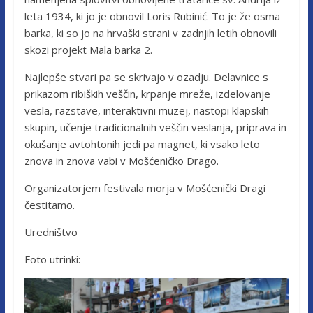
leta 1934, ki jo je obnovil Loris Rubinić. To je že osma
barka, ki so jo na hrvaški strani v zadnjih letih obnovili
skozi projekt Mala barka 2.
Najlepše stvari pa se skrivajo v ozadju. Delavnice s
prikazom ribiških veščin, krpanje mreže, izdelovanje
vesla, razstave, interaktivni muzej, nastopi klapskih
skupin, učenje tradicionalnih veščin veslanja, priprava in
okušanje avtohtonih jedi pa magnet, ki vsako leto
znova in znova vabi v Mošćeničko Drago.
Organizatorjem festivala morja v Mošćenički Dragi
čestitamo.
Uredništvo
Foto utrinki: