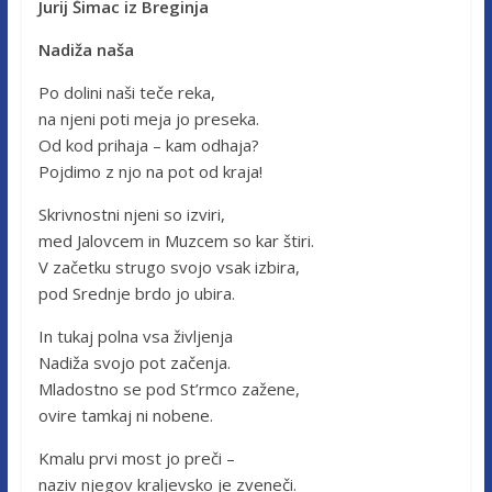
Jurij Šimac iz Breginja
Nadiža naša
Po dolini naši teče reka,
na njeni poti meja jo preseka.
Od kod prihaja – kam odhaja?
Pojdimo z njo na pot od kraja!
Skrivnostni njeni so izviri,
med Jalovcem in Muzcem so kar štiri.
V začetku strugo svojo vsak izbira,
pod Srednje brdo jo ubira.
In tukaj polna vsa življenja
Nadiža svojo pot začenja.
Mladostno se pod St’rmco zažene,
ovire tamkaj ni nobene.
Kmalu prvi most jo preči –
naziv njegov kraljevsko je zveneči.