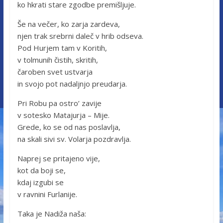
ko hkrati stare zgodbe premišljuje.
Še na večer, ko zarja zardeva,
njen trak srebrni daleč v hrib odseva.
Pod Hurjem tam v Koritih,
v tolmunih čistih, skritih,
čaroben svet ustvarja
in svojo pot nadaljnjo preudarja.
Pri Robu pa ostro’ zavije
v sotesko Matajurja – Mije.
Grede, ko se od nas poslavlja,
na skali sivi sv. Volarja pozdravlja.
Naprej se pritajeno vije,
kot da boji se,
kdaj izgubi se
v ravnini Furlanije.
Taka je Nadiža naša: