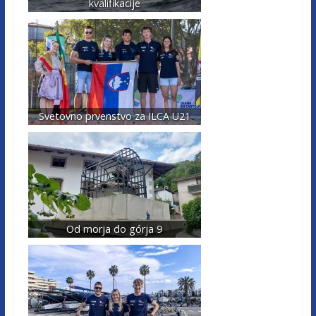
kvalifikacije
Svetovno prvenstvo za ILCA U21
Od morja do górja 9