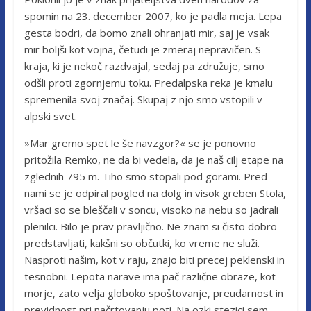
spomin na 23. december 2007, ko je padla meja. Lepa
gesta bodri, da bomo znali ohranjati mir, saj je vsak
mir boljši kot vojna, četudi je zmeraj nepravičen. S
kraja, ki je nekoč razdvajal, sedaj pa združuje, smo
odšli proti zgornjemu toku. Predalpska reka je kmalu
spremenila svoj značaj. Skupaj z njo smo vstopili v
alpski svet.
»Mar gremo spet le še navzgor?« se je ponovno
pritožila Remko, ne da bi vedela, da je naš cilj etape na
zglednih 795 m. Tiho smo stopali pod gorami. Pred
nami se je odpiral pogled na dolg in visok greben Stola,
vršaci so se bleščali v soncu, visoko na nebu so jadrali
plenilci. Bilo je prav pravljično. Ne znam si čisto dobro
predstavljati, kakšni so občutki, ko vreme ne služi.
Nasproti našim, kot v raju, znajo biti precej peklenski in
tesnobni. Lepota narave ima pač različne obraze, kot
morje, zato velja globoko spoštovanje, preudarnost in
previdnost pri načrtovanju poti. Na ozki stezici sem