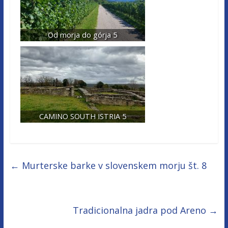
Od morja do górja 5
CAMINO SOUTH ISTRIA 5
←
Murterske barke v slovenskem morju št. 8
Tradicionalna jadra pod Areno
→