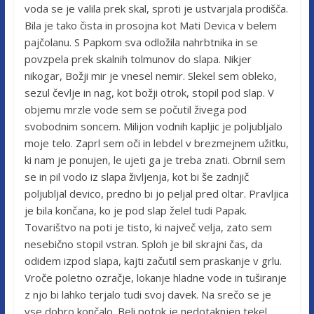
voda se je valila prek skal, sproti je ustvarjala prodišča.
Bila je tako čista in prosojna kot Mati Devica v belem
pajčolanu. S Papkom sva odložila nahrbtnika in se
povzpela prek skalnih tolmunov do slapa. Nikjer
nikogar, Božji mir je vnesel nemir. Slekel sem obleko,
sezul čevlje in nag, kot božji otrok, stopil pod slap. V
objemu mrzle vode sem se počutil živega pod
svobodnim soncem. Milijon vodnih kapljic je poljubljalo
moje telo. Zaprl sem oči in lebdel v brezmejnem užitku,
ki nam je ponujen, le ujeti ga je treba znati. Obrnil sem
se in pil vodo iz slapa življenja, kot bi še zadnjič
poljubljal devico, predno bi jo peljal pred oltar. Pravljica
je bila končana, ko je pod slap želel tudi Papak.
Tovarištvo na poti je tisto, ki največ velja, zato sem
nesebično stopil vstran. Sploh je bil skrajni čas, da
odidem izpod slapa, kajti začutil sem praskanje v grlu.
Vroče poletno ozračje, lokanje hladne vode in tuširanje
z njo bi lahko terjalo tudi svoj davek. Na srečo se je
vse dobro končalo. Beli potok je nedotaknjen tekel