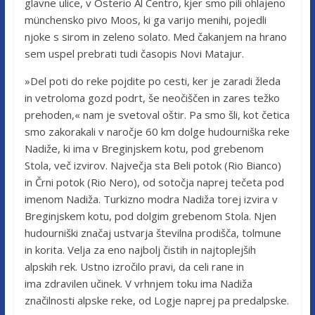
glavne ulice, v Osterio Al Centro, kjer smo pili ohlajeno
münchensko pivo Moos, ki ga varijo menihi, pojedli
njoke s sirom in zeleno solato. Med čakanjem na hrano
sem uspel prebrati tudi časopis Novi Matajur.
»Del poti do reke pojdite po cesti, ker je zaradi žleda
in vetroloma gozd podrt, še neočiščen in zares težko
prehoden,« nam je svetoval oštir. Pa smo šli, kot četica
smo zakorakali v naročje 60 km dolge hudourniška reke
Nadiže, ki ima v Breginjskem kotu, pod grebenom
Stola, več izvirov. Največja sta Beli potok (Rio Bianco)
in Črni potok (Rio Nero), od sotočja naprej tečeta pod
imenom Nadiža. Turkizno modra Nadiža torej izvira v
Breginjskem kotu, pod dolgim grebenom Stola. Njen
hudourniški značaj ustvarja številna prodišča, tolmune
in korita. Velja za eno najbolj čistih in najtoplejših
alpskih rek. Ustno izročilo pravi, da celi rane in
ima zdravilen učinek. V vrhnjem toku ima Nadiža
značilnosti alpske reke, od Logje naprej pa predalpske.