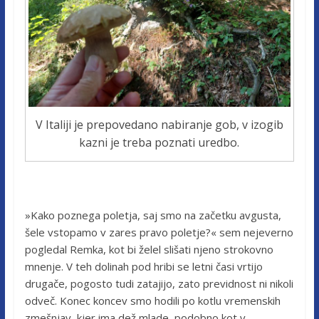
V Italiji je prepovedano nabiranje gob, v izogib
kazni je treba poznati uredbo.
»Kako poznega poletja, saj smo na začetku avgusta,
šele vstopamo v zares pravo poletje?« sem nejeverno
pogledal Remka, kot bi želel slišati njeno strokovno
mnenje. V teh dolinah pod hribi se letni časi vrtijo
drugače, pogosto tudi zatajijo, zato previdnost ni nikoli
odveč. Konec koncev smo hodili po kotlu vremenskih
zmešnjav, kjer ima dež mlade, podobno kot v