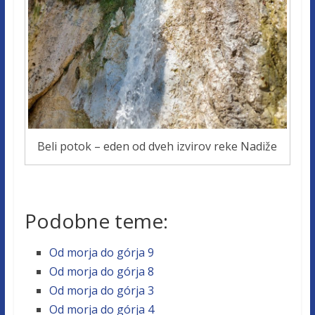
Beli potok – eden od dveh izvirov reke Nadiže
Podobne teme:
Od morja do górja 9
Od morja do górja 8
Od morja do górja 3
Od morja do górja 4