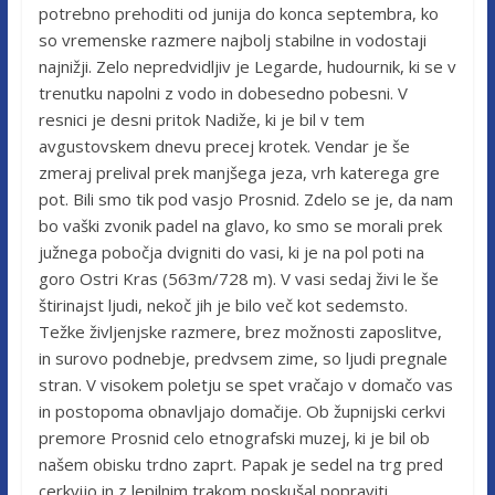
potrebno prehoditi od junija do konca septembra, ko
so vremenske razmere najbolj stabilne in vodostaji
najnižji. Zelo nepredvidljiv je Legarde, hudournik, ki se v
trenutku napolni z vodo in dobesedno pobesni. V
resnici je desni pritok Nadiže, ki je bil v tem
avgustovskem dnevu precej krotek. Vendar je še
zmeraj prelival prek manjšega jeza, vrh katerega gre
pot. Bili smo tik pod vasjo Prosnid. Zdelo se je, da nam
bo vaški zvonik padel na glavo, ko smo se morali prek
južnega pobočja dvigniti do vasi, ki je na pol poti na
goro Ostri Kras (563m/728 m). V vasi sedaj živi le še
štirinajst ljudi, nekoč jih je bilo več kot sedemsto.
Težke življenjske razmere, brez možnosti zaposlitve,
in surovo podnebje, predvsem zime, so ljudi pregnale
stran. V visokem poletju se spet vračajo v domačo vas
in postopoma obnavljajo domačije. Ob župnijski cerkvi
premore Prosnid celo etnografski muzej, ki je bil ob
našem obisku trdno zaprt. Papak je sedel na trg pred
cerkvijo in z lepilnim trakom poskušal popraviti