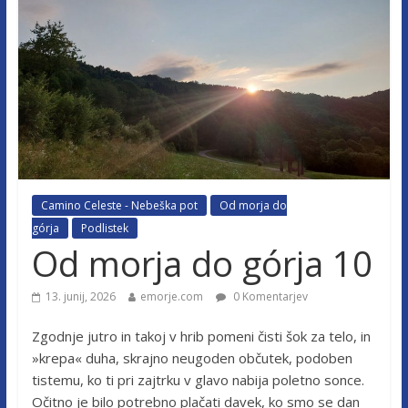
Camino Celeste - Nebeška pot
Od morja do
górja
Podlistek
Od morja do górja 10
13. junij, 2026
emorje.com
0 Komentarjev
Zgodnje jutro in takoj v hrib pomeni čisti šok za telo, in
»krepa« duha, skrajno neugoden občutek, podoben
tistemu, ko ti pri zajtrku v glavo nabija poletno sonce.
Očitno je bilo potrebno plačati davek, ko smo se dan