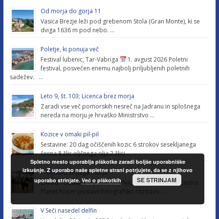
Od morja do gorja 11
Vasica Brezje leži pod grebenom Stola (Gran Monte), ki se
dviga 1636 m pod nebo. …
Poletje, ki ponuja več
Festival lubenic, Tar-Vabriga
1. avgust 2026 Poletni
festival, posvečen enemu najbolj priljubljenih poletnih
sadežev. …
Leto 9, št. 103; Licenca brez morja
Zaradi vse več pomorskih nesreč na Jadranu in splošnega
nereda na morju je hrvaško Ministrstvo …
Kozice v omaki pil-pil
Sestavine: 20 dag očiščenih kozic 6 strokov sesekljanega
česna 8 žlic oljčnega olja 2 žlici …
Spletno mesto uporablja piškotke zaradi boljše uporabniške
izkušnje. Z uporabo naše spletne strani potrjujete, da se z njihovo
Prebivalci tvojega morja
SE STRINJAM
uporabo strinjate.
Več o piškotkih
Zavod YouSea je v petek, 3. julija, v nakupovalnem centru
Planet Koper postavil fotografsko razstavo …
V Seči nasedel delfin