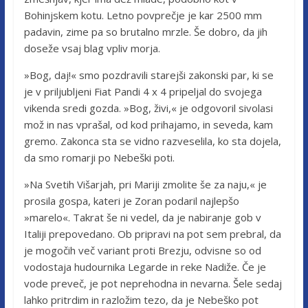
Bohinjskem kotu. Letno povprečje je kar 2500 mm
padavin, zime pa so brutalno mrzle. Še dobro, da jih
doseže vsaj blag vpliv morja.
»Bog, daj!« smo pozdravili starejši zakonski par, ki se
je v priljubljeni Fiat Pandi 4 x 4 pripeljal do svojega
vikenda sredi gozda. »Bog, živi,« je odgovoril sivolasi
mož in nas vprašal, od kod prihajamo, in seveda, kam
gremo. Zakonca sta se vidno razveselila, ko sta dojela,
da smo romarji po Nebeški poti.
»Na Svetih Višarjah, pri Mariji zmolite še za naju,« je
prosila gospa, kateri je Zoran podaril najlepšo
»marelo«. Takrat še ni vedel, da je nabiranje gob v
Italiji prepovedano. Ob pripravi na pot sem prebral, da
je mogočih več variant proti Brezju, odvisne so od
vodostaja hudournika Legarde in reke Nadiže. Če je
vode preveč, je pot neprehodna in nevarna. Šele sedaj
lahko pritrdim in razložim tezo, da je Nebeško pot