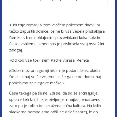
Tudi trije romarji v tem vročem poletnem dnevu bi
težko zapustili dolince, če ne bi vsa vesela priskakljala
Remko s tremi ohlajenimi pločevinkami koka-kole in
fante, vsakemu izmed nas je priskrbela svoj osvežilni
zalogaj.
»Od kod vse to?« sem Padre vprašal Remka.
»Dobri mož pri zgornji hiši mi je podaril, brez plačila.
Dejal je, naj se še vrnemo, in če ga ne bo doma, naj
poskrbimo za njegove mačke!«
Česa takega pa še ne. Zdi se, da so še srčni ljudje,
sploh v teh krajih, kjer življenje ni najbolj enostavno,
zato pa je toliko bolj izražena srčna kultura. Na krilih
sladkorne bombe smo odšli ne daleč naprej, le do