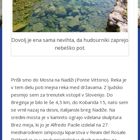
Dovolj je ena sama nevihta, da hudourniki zaprejo
nebeško pot.
Prišli smo do Mosta na Nadiži (Ponte Vittorio). Reka je
v tem delu poti mejna reka med državama. Z ljudsko
pesmijo sem za trenutek vstopil v Slovenijo. Do
Breginja je bilo le še 4,5 km, do Kobarida 15, nato sem
se vrnil nazaj na desni, italijanski breg Nadiže. Na
sredini mosta je v kamnito ograjo vdelana skulptura
Brez meja, ki jo je Alfredo Pacile izdelal na 27.
mednarodnem simpoziju kiparstva v Reani del Rosale.
Poklonil jo je v znak prijateljstva dveh narodov za