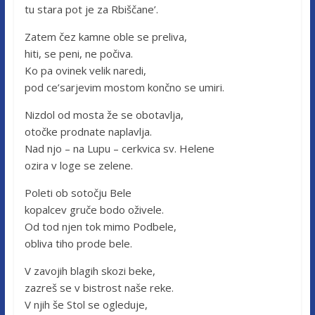
tu stara pot je za Rbiščane’.
Zatem čez kamne oble se preliva,
hiti, se peni, ne počiva.
Ko pa ovinek velik naredi,
pod ce’sarjevim mostom končno se umiri.
Nizdol od mosta že se obotavlja,
otočke prodnate naplavlja.
Nad njo – na Lupu – cerkvica sv. Helene
ozira v loge se zelene.
Poleti ob sotočju Bele
kopalcev gruče bodo oživele.
Od tod njen tok mimo Podbele,
obliva tiho prode bele.
V zavojih blagih skozi beke,
zazreš se v bistrost naše reke.
V njih še Stol se ogleduje,