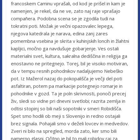
francoskem Caminu vprašali, od kod je prišel in kam je
namenjen, je rekel, da ne ve, zato naj raje vprašajo
compañera. Podobna scena se je zgodila tudi na
tokratni poti. Možak je večni opazovalec lepega,
njegova katedrala je narava, edina zanj zares
pomembna vsebina je skrita v kuhinjskih loncih in žlahtni
kapljici, močno ga navdušuje gobarjenje. Ves ostali
materialni svet, kultura, sakralna dediščina in religija ga
enostavno ne pritegnejo. Torej, bil je visoko motiviran,
da v tempu resnih pohodnikov nadaljujemo Nebeško
pot. Iz Mažerol nazaj do pokopališča je večji del poti
asfaltiran, potem pa markacije potegnejo romarje in
pohodnike v gozd. Ta je poln skrivnosti, ponoči precej
živ, sledi so vidne pri dnevni svetlobi; razrita zemlja in
odtisi stopinj so bili naši sopotniki v smeri Robidišča.
Spet smo hodili ob meji s Slovenijo in redno ostajali
brez signala. Pohajali smo v deželi lovcev in medvedov.
Zveri ni bilo na spregled, morda zato, ker smo bili
namerno glasni. Očitno je bil to mali robidov raj za