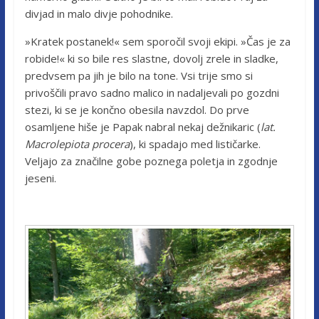
divjad in malo divje pohodnike.
»Kratek postanek!« sem sporočil svoji ekipi. »Čas je za
robide!« ki so bile res slastne, dovolj zrele in sladke,
predvsem pa jih je bilo na tone. Vsi trije smo si
privoščili pravo sadno malico in nadaljevali po gozdni
stezi, ki se je končno obesila navzdol. Do prve
osamljene hiše je Papak nabral nekaj dežnikaric (
lat.
Macrolepiota procera
), ki spadajo med lističarke.
Veljajo za značilne gobe poznega poletja in zgodnje
jeseni.