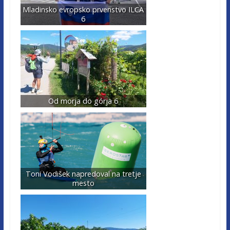
Mladinsko evropsko prvenstvo ILCA
6
Od morja do górja 6
Toni Vodišek napredoval na tretje
mesto