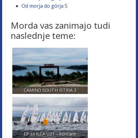
Od morja do górja 5
Morda vas zanimajo tudi
naslednje teme:
CAMINO SOUTH ISTRIA 3
EP za ILCA U21 – končane