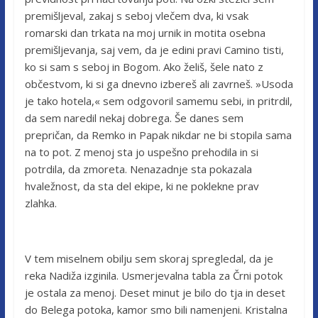
premišljeval, zakaj s seboj vlečem dva, ki vsak
romarski dan trkata na moj urnik in motita osebna
premišljevanja, saj vem, da je edini pravi Camino tisti,
ko si sam s seboj in Bogom. Ako želiš, šele nato z
občestvom, ki si ga dnevno izbereš ali zavrneš. »Usoda
je tako hotela,« sem odgovoril samemu sebi, in pritrdil,
da sem naredil nekaj dobrega. Še danes sem
prepričan, da Remko in Papak nikdar ne bi stopila sama
na to pot. Z menoj sta jo uspešno prehodila in si
potrdila, da zmoreta. Nenazadnje sta pokazala
hvaležnost, da sta del ekipe, ki ne poklekne prav
zlahka.
V tem miselnem obilju sem skoraj spregledal, da je
reka Nadiža izginila. Usmerjevalna tabla za Črni potok
je ostala za menoj. Deset minut je bilo do tja in deset
do Belega potoka, kamor smo bili namenjeni. Kristalna