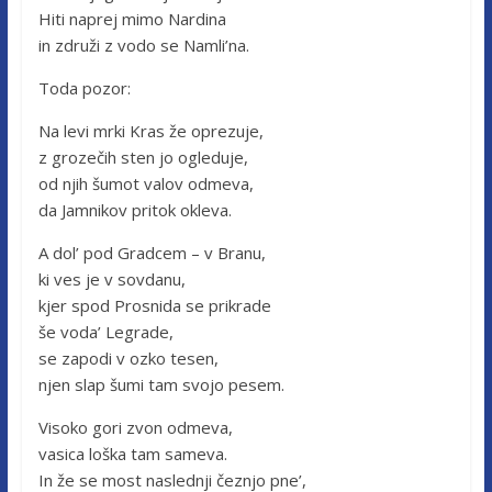
Hiti naprej mimo Nardina
in združi z vodo se Namli’na.
Toda pozor:
Na levi mrki Kras že oprezuje,
z grozečih sten jo ogleduje,
od njih šumot valov odmeva,
da Jamnikov pritok okleva.
A dol’ pod Gradcem – v Branu,
ki ves je v sovdanu,
kjer spod Prosnida se prikrade
še voda’ Legrade,
se zapodi v ozko tesen,
njen slap šumi tam svojo pesem.
Visoko gori zvon odmeva,
vasica loška tam sameva.
In že se most naslednji čeznjo pne’,