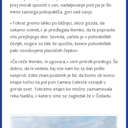
prej morali spustiti v vas, nadaljevanje poti pa je šlo
mimo taistega pokopališča, gori nad vasjo.
»Tokrat gremo lahko po bližnjici, skozi gozda, da
sekamo ovinek,« je predlagala Remko, da bi popravila
vtis prejšnjega dne. Seveda, začela je v pohodniških
čevljih, nogice so bile še spočite, konice pohodniških
palic osvobojene plastičnih čepkov.
»Če reče Remko, ni ugovora,« sem pritrdil predlogu. Še
dobro, da ni vedela, kaj vse nam bo ta dan prišlo
nasproti. Edini znani podatek je bil, da bomo ob koncu
etape točno na pol poti Camina Celeste vstopili v
gorski svet. Tokratno etapo bo močno zaznamovala
reka Nadiža, v katero smo se zagledali že v Čedadu.