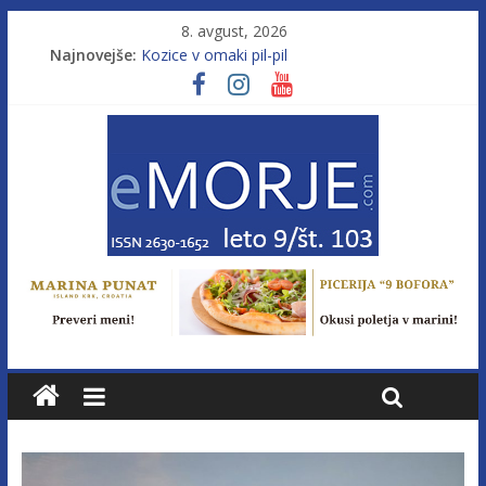
8. avgust, 2026
Najnovejše:
Kozice v omaki pil-pil
Leto 9, št. 103; Licenca brez morja
Od morja do gorja 11
Murterske barke v slovenskem morju št. 9
Poletje, ki ponuja več